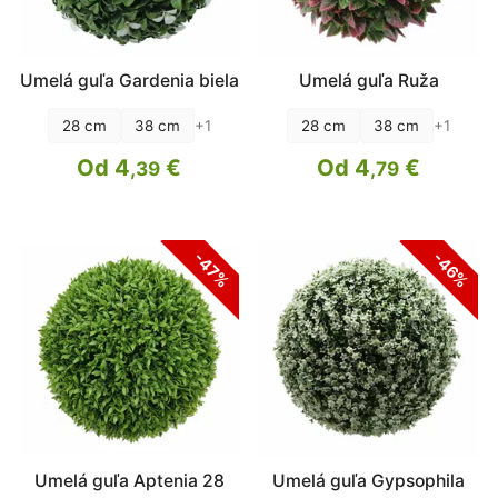
Umelá guľa Gardenia biela
Umelá guľa Ruža
+1
+1
28 cm
38 cm
28 cm
38 cm
Od 4
€
Od 4
€
,39
,79
-47%
-46%
Umelá guľa Aptenia 28
Umelá guľa Gypsophila