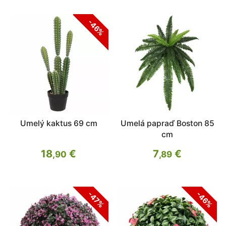
-46%
Umelý kaktus 69 cm
Umelá papraď Boston 85
cm
18
€
7
€
,90
,89
-47%
-46%