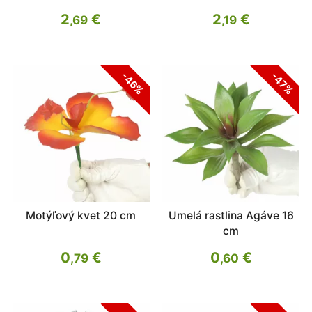
2
€
2
€
,69
,19
-46%
-47%
Motýľový kvet 20 cm
Umelá rastlina Agáve 16
cm
0
€
0
€
,79
,60