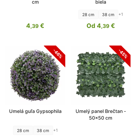
cm
biela
+1
28 cm
38 cm
4
€
Od 4
€
,39
,39
-46%
-45%
Umelá guľa Gypsophila
Umelý panel Brečtan -
50x50 cm
+1
28 cm
38 cm