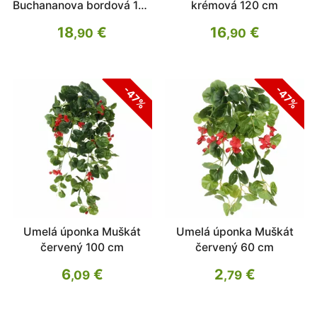
Buchananova bordová 150
krémová 120 cm
cm
18
€
16
€
,90
,90
-47%
-47%
Umelá úponka Muškát
Umelá úponka Muškát
červený 100 cm
červený 60 cm
6
€
2
€
,09
,79