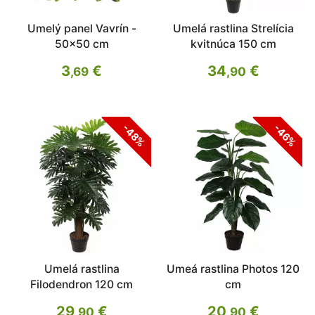
Umelý panel Vavrín -
Umelá rastlina Strelícia
50x50 cm
kvitnúca 150 cm
3
€
34
€
,69
,90
-48%
-46%
Umelá rastlina
Umeá rastlina Photos 120
Filodendron 120 cm
cm
29
€
20
€
,90
,90