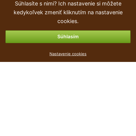
Súhlasíte s nimi? Ich nastavenie si môžete
Objednávka
kedykoľvek zmeniť kliknutím na nastavenie
Vrátenie tovaru & vrátenie peňazí
cookies.
Možnosti platby
Súhlasím
Nastavenie cookies