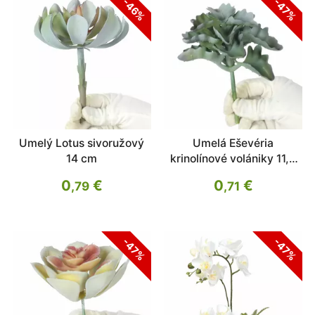
-46%
-47%
Umelý Lotus sivoružový
Umelá Eševéria
14 cm
krinolínové volániky 11,5
cm
0
€
0
€
,79
,71
-47%
-47%