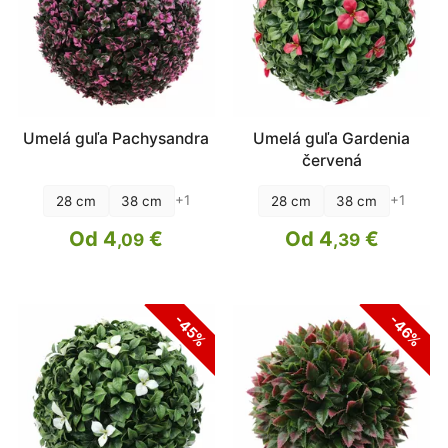
Umelá guľa Pachysandra
Umelá guľa Gardenia
červená
+1
+1
28 cm
38 cm
28 cm
38 cm
Od 4
€
Od 4
€
,09
,39
-45%
-46%