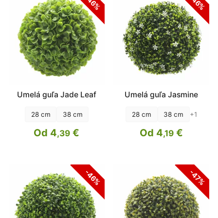
-46%
-46%
Umelá guľa Jade Leaf
Umelá guľa Jasmine
+1
28 cm
38 cm
28 cm
38 cm
Od 4
€
Od 4
€
,39
,19
-46%
-47%