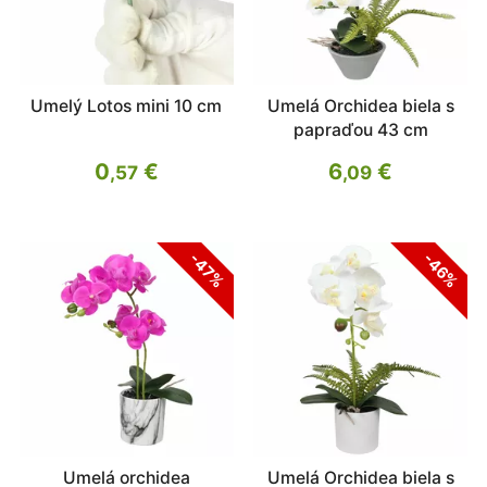
Umelý Lotos mini 10 cm
Umelá Orchidea biela s
papraďou 43 cm
0
€
6
€
,57
,09
-47%
-46%
Umelá orchidea
Umelá Orchidea biela s