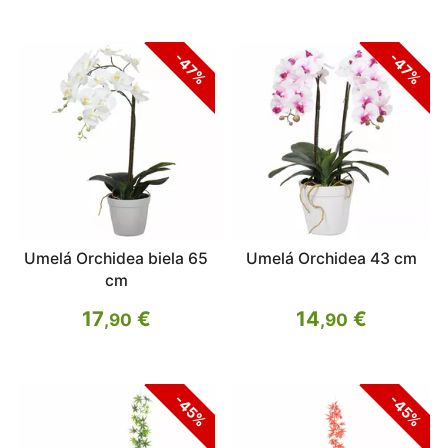
-47%
-47%
Umelá Orchidea biela 65
Umelá Orchidea 43 cm
cm
17
€
14
€
,90
,90
-45%
-45%