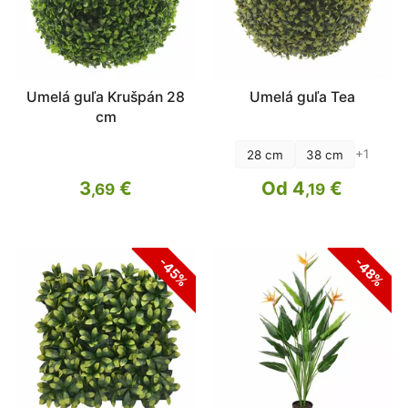
Umelá guľa Krušpán 28
Umelá guľa Tea
cm
+1
28 cm
38 cm
3
€
Od 4
€
,69
,19
-45%
-48%