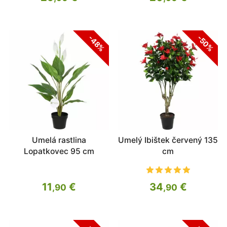
-48%
-50%
Umelá rastlina
Umelý Ibištek červený 135
Lopatkovec 95 cm
cm
11
€
34
€
,90
,90