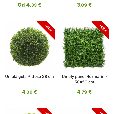
Od 4
€
3
€
,39
,09
-46%
-46%
Umelá guľa Pittoso 28 cm
Umelý panel Rozmarín -
50x50 cm
4
€
4
€
,09
,79