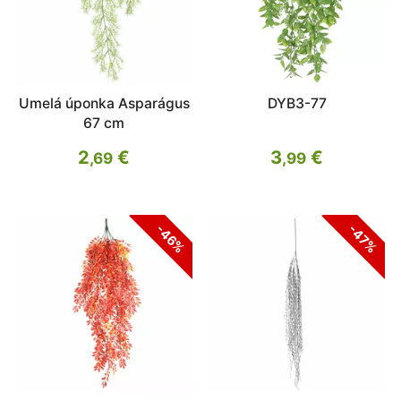
Umelá úponka Asparágus
DYB3-77
67 cm
2
€
3
€
,69
,99
-46%
-47%