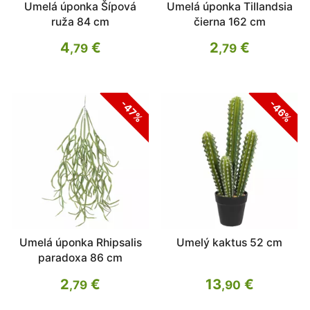
Umelá úponka Šípová
Umelá úponka Tillandsia
ruža 84 cm
čierna 162 cm
4
€
2
€
,79
,79
-47%
-46%
Umelá úponka Rhipsalis
Umelý kaktus 52 cm
paradoxa 86 cm
2
€
13
€
,79
,90