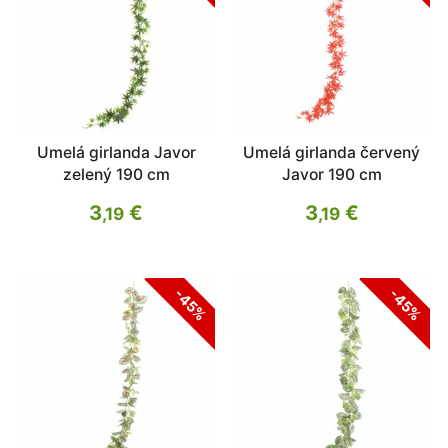
Umelá girlanda Javor
Umelá girlanda červený
zelený 190 cm
Javor 190 cm
3
€
3
€
,19
,19
-45%
-45%