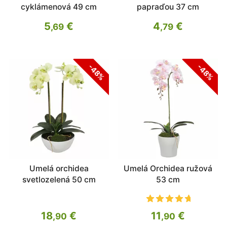
cyklámenová 49 cm
papraďou 37 cm
5
€
4
€
,69
,79
-48%
-48%
Umelá orchidea
Umelá Orchidea ružová
svetlozelená 50 cm
53 cm
18
€
11
€
,90
,90