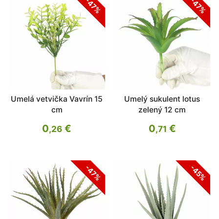
-47%
-47%
Umelá vetvička Vavrín 15
Umelý sukulent lotus
cm
zelený 12 cm
0
€
0
€
,26
,71
-47%
-45%