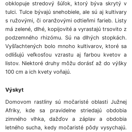
obklopuje stredový šúľok, ktorý býva skrytý v
tulci. Tulce bývajú snehobiele, ale sú aj kultivary
s ružovými, či oranžovými odtieňmi farieb. Listy
má zelené, dlhé, kopijovité a vyrastajú trsovito z
podzemného rhizómu. Sú na dlhých stopkách.
Vyšľachtených bolo mnoho kultivarov, ktoré sa
odlišujú veľkosťou vzrastu aj farbou kvetov a
listov. Niektoré druhy môžu dorásť až do výšky
100 cm a ich kvety voňajú.
Výskyt
Domovom rastliny sú močaristé oblasti Južnej
Afriky, kde sa pravidelne striedajú obdobia
zimného vlhka, dažďov a záplav a obdobia
letného sucha, kedy močaristé pôdy vysychajú.