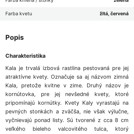
Farba kmeňa / stonky
zelená
Farba kvetu
žltá, červená
popis
Charakteristika
Kala je trvalá izbová rastlina pestovaná pre jej
atraktívne kvety. Označuje sa aj názvom zimná
Kala, pretože kvitne v zime. Druhý názov je
kornútovka, pre jej nevšedné kvety, ktoré
pripomínajú kornútky. Kvety Kaly vyrastajú na
pevných stonkách a zväčša, nie však výlučne,
vyčnievajú ponad listy. Sú tvorené z cca 8 cm
veľkého bieleho valcovitého tulca, ktorý