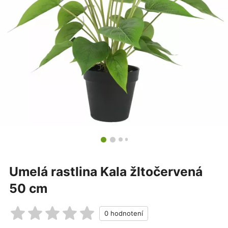
Umelá rastlina Kala žltočervená
50 cm