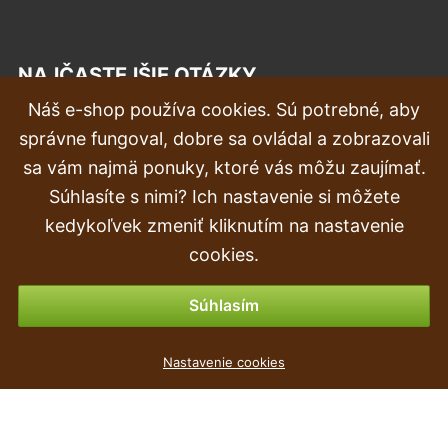
NAJČASTEJŠIE OTÁZKY
Náš e-shop používa cookies. Sú potrebné, aby
Reklamácia
správne fungoval, dobre sa ovládal a zobrazovali
Doprava a doručenie
sa vám najmä ponuky, ktoré vás môžu zaujímať.
Súhlasíte s nimi? Ich nastavenie si môžete
Objednávka
kedykoľvek zmeniť kliknutím na nastavenie
Vrátenie tovaru & vrátenie peňazí
cookies.
Možnosti platby
Súhlasím
Umelá rastlina Kala žltočervená 50 cm
Nastavenie cookies
6
€
,69