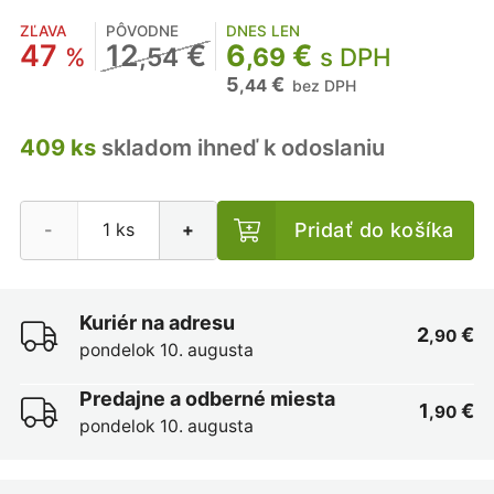
ZĽAVA
PÔVODNE
DNES LEN
47
12
€
6
€
%
,54
,69
s DPH
5
€
,44
bez DPH
409 ks
skladom ihneď k odoslaniu
Pridať do košíka
-
+
Kuriér na adresu
2
€
,90
pondelok 10. augusta
Predajne a odberné miesta
1
€
,90
pondelok 10. augusta