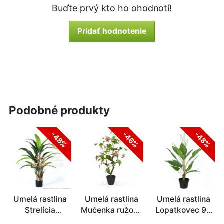
Buďte prvý kto ho ohodnotí!
Pridať hodnotenie
podobné produkty
-48%
-46%
-48%
Umelá rastlina
Umelá rastlina
Umelá rastlina
Strelícia
Mučenka ružová
Lopatkovec 95
kvitnúca 120 cm
90 cm
cm