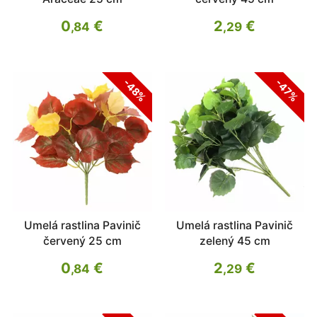
0
€
2
€
,84
,29
-48%
-47%
Umelá rastlina Pavinič
Umelá rastlina Pavinič
červený 25 cm
zelený 45 cm
0
€
2
€
,84
,29