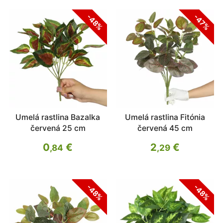
-48%
-47%
Umelá rastlina Bazalka
Umelá rastlina Fitónia
červená 25 cm
červená 45 cm
0
€
2
€
,84
,29
-48%
-48%