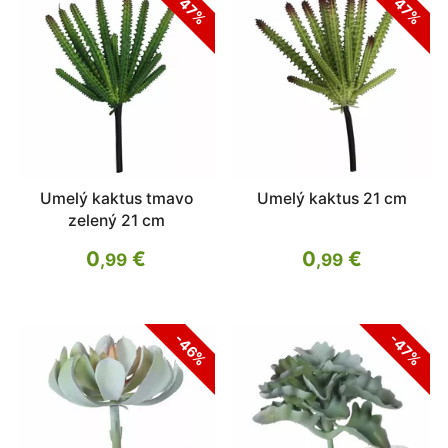
-47%
-47%
Umelý kaktus tmavo
Umelý kaktus 21 cm
zelený 21 cm
0
€
0
€
,99
,99
-46%
-47%