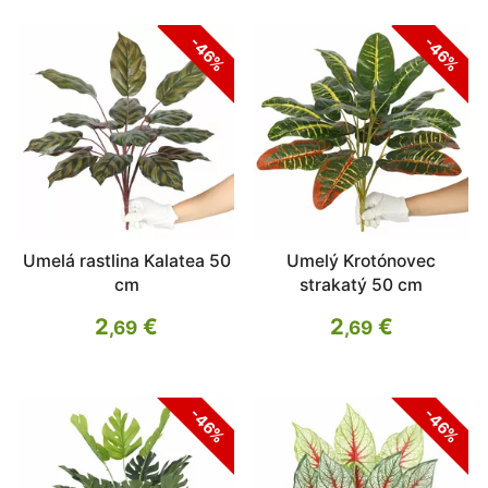
-46%
-46%
Umelá rastlina Kalatea 50
Umelý Krotónovec
cm
strakatý 50 cm
2
€
2
€
,69
,69
-46%
-46%