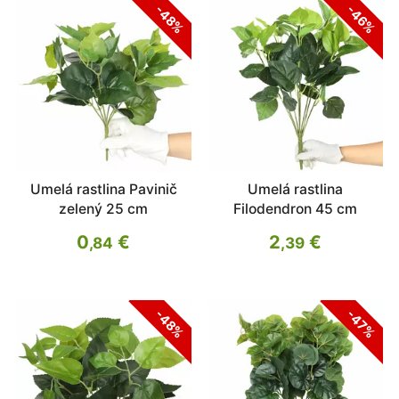
-48%
-46%
Umelá rastlina Pavinič
Umelá rastlina
zelený 25 cm
Filodendron 45 cm
0
€
2
€
,84
,39
-48%
-47%