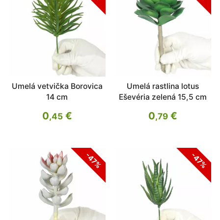
Umelá vetvička Borovica
Umelá rastlina lotus
14 cm
Eševéria zelená 15,5 cm
0
€
0
€
,45
,79
-47%
-47%