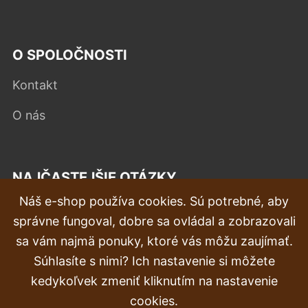
O SPOLOČNOSTI
Kontakt
O nás
NAJČASTEJŠIE OTÁZKY
Náš e-shop používa cookies. Sú potrebné, aby
Reklamácia
správne fungoval, dobre sa ovládal a zobrazovali
Doprava a doručenie
sa vám najmä ponuky, ktoré vás môžu zaujímať.
Súhlasíte s nimi? Ich nastavenie si môžete
Objednávka
kedykoľvek zmeniť kliknutím na nastavenie
Vrátenie tovaru & vrátenie peňazí
cookies.