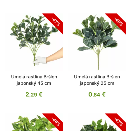
-47%
-48%
Umelá rastlina Bršlen
Umelá rastlina Bršlen
japonský 45 cm
japonský 25 cm
2
€
0
€
,29
,84
-46%
-47%