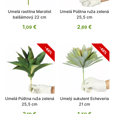
Umelá rastlina Marolist
Umelá Púštna ruža zelená
balšámový 22 cm
25,5 cm
1
€
2
€
,09
,69
-46%
-46%
Umelá Púštna ruža zelená
Umelý sukulent Echeveria
25,5 cm
21 cm
2
€
1
€