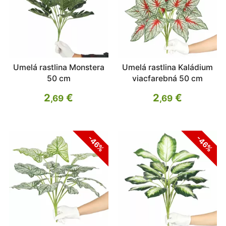
Umelá rastlina Monstera
Umelá rastlina Kaládium
50 cm
viacfarebná 50 cm
2
€
2
€
,69
,69
-46%
-46%