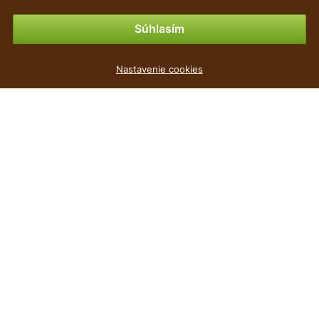
Možnosti platby
Súhlasím
Nastavenie cookies
populárne
Cena
Výška
Kvetináč