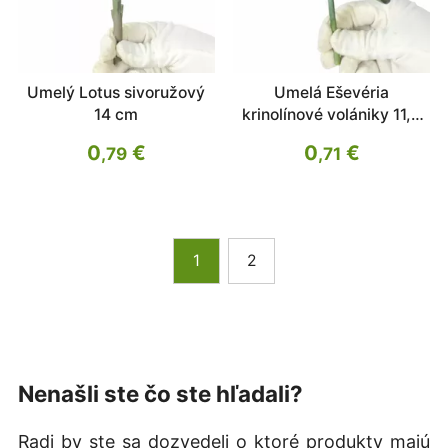
Umelý Lotus sivoružový
Umelá Eševéria
14 cm
krinolínové volániky 11,5
cm
0
€
0
€
,79
,71
1
2
Nenašli ste čo ste hľadali?
Radi by ste sa dozvedeli o ktoré produkty majú