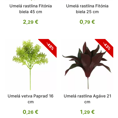
Umelá rastlina Fitónia
Umelá rastlina Fitónia
biela 45 cm
biela 25 cm
2
€
0
€
,29
,79
-48%
-43%
Umelá vetva Papraď 16
Umelá rastlina Agáve 21
cm
cm
0
€
1
€
,26
,29