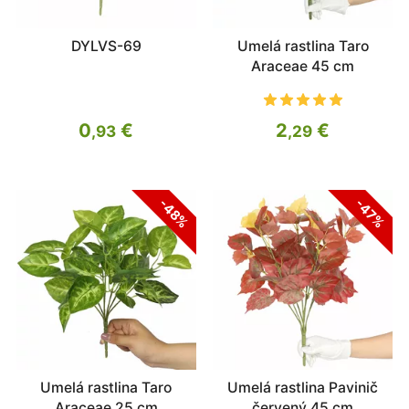
DYLVS-69
Umelá rastlina Taro
Araceae 45 cm
0
€
2
€
,93
,29
-48%
-47%
Umelá rastlina Taro
Umelá rastlina Pavinič
Araceae 25 cm
červený 45 cm