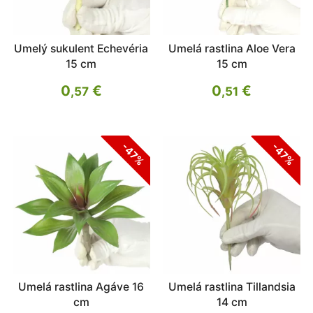
Umelý sukulent Echevéria
Umelá rastlina Aloe Vera
15 cm
15 cm
0
€
0
€
,57
,51
-47%
-47%
Umelá rastlina Agáve 16
Umelá rastlina Tillandsia
cm
14 cm