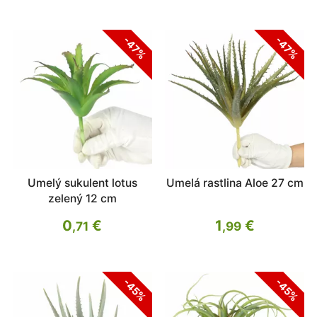
-47%
-47%
Umelý sukulent lotus
Umelá rastlina Aloe 27 cm
zelený 12 cm
0
€
1
€
,71
,99
-45%
-45%