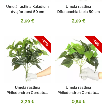
Umelá rastlina Kaládium
Umelá rastlina
dvojfarebná 50 cm
Dífenbachia biela 50 cm
2
€
2
€
,69
,69
-47%
-48%
Umelá rastlina
Umelá rastlina
Philodendron Cordatum
Philodendron Cordatum
45 cm
25 cm
2
€
0
€
,29
,84