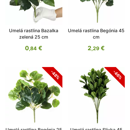
Umelá rastlina Bazalka
Umelá rastlina Begónia 45
zelená 25 cm
cm
0
€
2
€
,84
,29
-48%
-46%
Umelá rastlina Begónia 25
Umelá rastlina Slivka 45