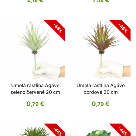
,19
,59
-46%
-46%
Umelá rastlina Agáve
Umelá rastlina Agáve
zeleno červené 20 cm
bordové 20 cm
0
€
0
€
,79
,79
-46%
-46%