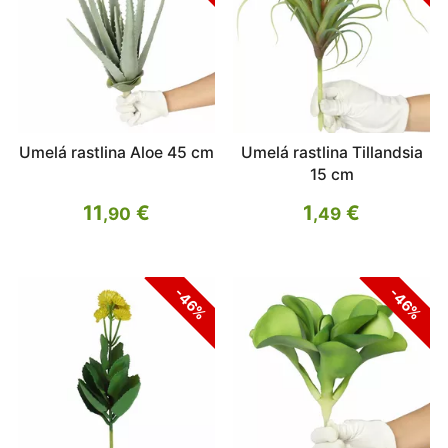
Umelá rastlina Aloe 45 cm
Umelá rastlina Tillandsia
15 cm
11
€
1
€
,90
,49
-46%
-46%