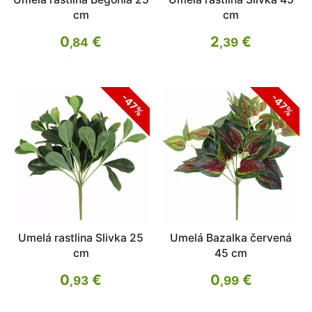
cm
cm
0
€
2
€
,84
,39
-47%
-47%
Umelá rastlina Slivka 25
Umelá Bazalka červená
cm
45 cm
0
€
0
€
,93
,99