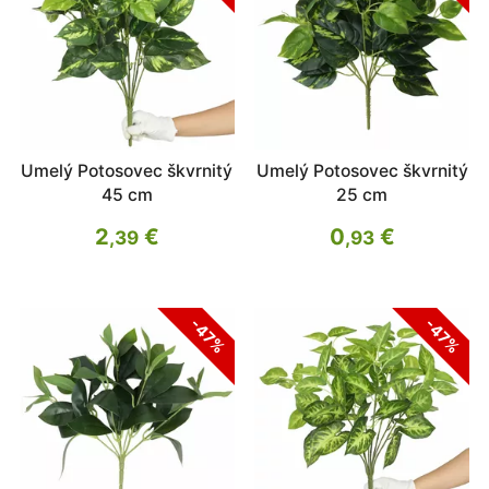
Umelý Potosovec škvrnitý
Umelý Potosovec škvrnitý
45 cm
25 cm
2
€
0
€
,39
,93
-47%
-47%