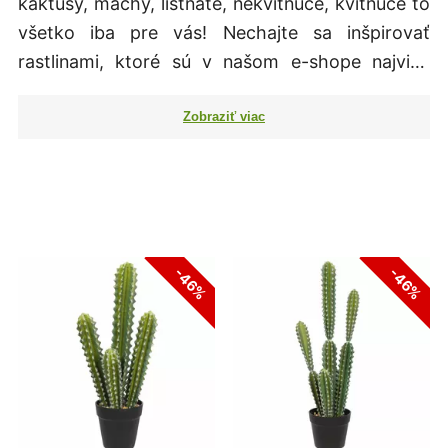
kaktusy, machy, listnaté, nekvitnúce, kvitnúce to
všetko iba pre vás! Nechajte sa inšpirovať
rastlinami, ktoré sú v našom e-shope najviac
vyhľadávané našimi zákazníkmi. Môžete si
vybrať z našej ponuky umelých rastlín, ktoré
budú nádherné počas celého roka a to bez
akejkoľvek starostlivosti. Niet sa preto čomu
čudovať že umelé rastliny sa v poslednej dobe
stali veľmi populárnou a neodmysliteľnou
súčasťou každého moderného interiéru.
-46%
-46%
Nechajte si poradiť od našich zákazníkov a
prezrite si zoradenie našich umelých rastlín od
tých najpopulárnejších, ktoré sa stali pre našich
zákazníkov tou najobľúbenejšou voľbou.