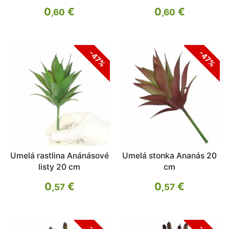
0
€
0
€
,60
,60
-47%
-47%
Umelá rastlina Anánásové
Umelá stonka Ananás 20
listy 20 cm
cm
0
€
0
€
,57
,57