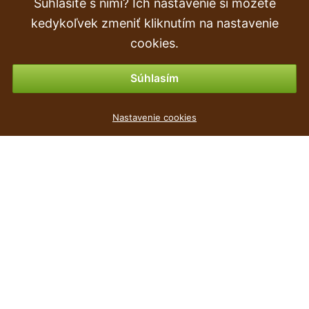
Súhlasíte s nimi? Ich nastavenie si môžete
Objednávka
kedykoľvek zmeniť kliknutím na nastavenie
Vrátenie tovaru & vrátenie peňazí
cookies.
Možnosti platby
Súhlasím
Umelá rastlina Bazalka červená 25 cm
Nastavenie cookies
0
€
,84