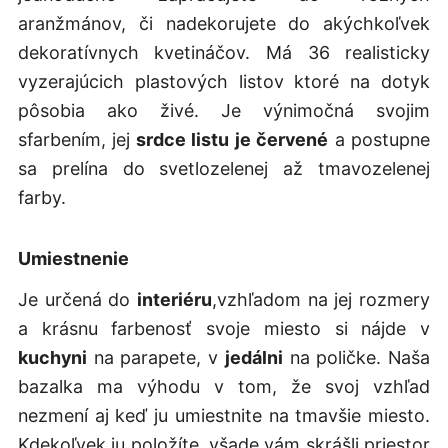
aranžmánov, či nadekorujete do akýchkoľvek
dekoratívnych kvetináčov. Má 36 realisticky
vyzerajúcich plastových listov ktoré na dotyk
pôsobia ako živé. Je výnimočná svojim
sfarbením, jej
srdce listu je červené
a postupne
sa prelína do svetlozelenej až tmavozelenej
farby.
Umiestnenie
Je určená do
interiéru
,vzhľadom na jej rozmery
a krásnu farbenosť svoje miesto si nájde v
kuchyni
na parapete, v
jedálni
na poličke. Naša
bazalka ma výhodu v tom, že svoj vzhľad
nezmení aj keď ju umiestnite na tmavšie miesto.
Kdekoľvek ju položíte, všade vám skrášli priestor