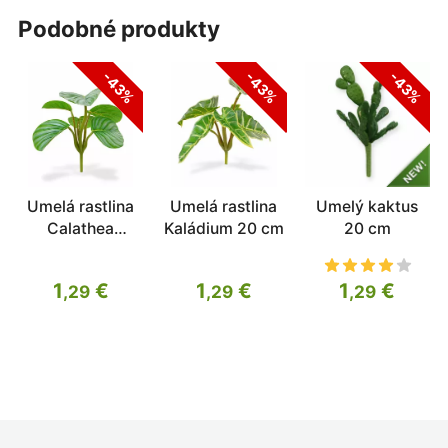
podobné produkty
-43%
-43%
-43%
Umelá rastlina
Umelá rastlina
Umelý kaktus
Calathea
Kaládium 20 cm
20 cm
orbifolia 20 cm
1
€
1
€
1
€
,29
,29
,29