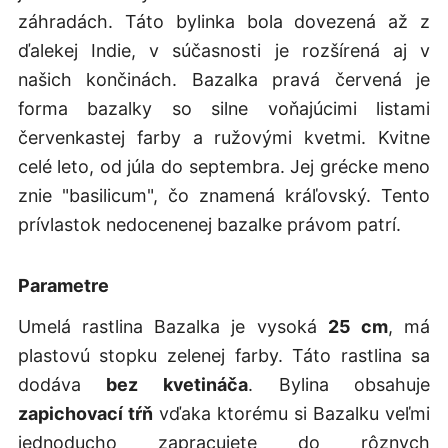
záhradách. Táto bylinka bola dovezená až z
ďalekej Indie, v súčasnosti je rozšírená aj v
našich končinách. Bazalka pravá červená je
forma bazalky so silne voňajúcimi listami
červenkastej farby a ružovými kvetmi. Kvitne
celé leto, od júla do septembra. Jej grécke meno
znie "basilicum", čo znamená kráľovský. Tento
prívlastok nedocenenej bazalke právom patrí.
Parametre
Umelá rastlina Bazalka je vysoká
25 cm
, má
plastovú stopku zelenej farby. Táto rastlina sa
dodáva
bez kvetináča
. Bylina obsahuje
zapichovací tŕň
vďaka ktorému si Bazalku veľmi
jednoducho zapracujete do rôznych