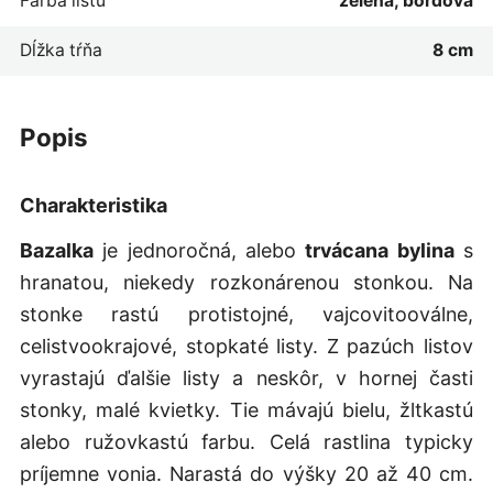
Farba listu
zelená, bordová
Dĺžka tŕňa
8 cm
popis
Charakteristika
Bazalka
je jednoročná, alebo
trvácana bylina
s
hranatou, niekedy rozkonárenou stonkou. Na
stonke rastú protistojné, vajcovitooválne,
celistvookrajové, stopkaté listy. Z pazúch listov
vyrastajú ďalšie listy a neskôr, v hornej časti
stonky, malé kvietky. Tie mávajú bielu, žltkastú
alebo ružovkastú farbu. Celá rastlina typicky
príjemne vonia. Narastá do výšky 20 až 40 cm.