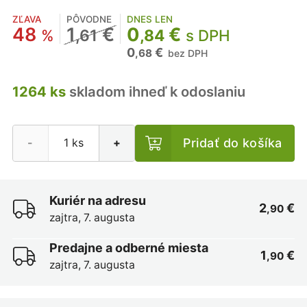
ZĽAVA
PÔVODNE
DNES LEN
48
1
€
0
€
%
,61
,84
s DPH
0
€
,68
bez DPH
1264 ks
skladom ihneď k odoslaniu
Pridať do košíka
-
+
Kuriér na adresu
2
€
,90
zajtra, 7. augusta
Predajne a odberné miesta
1
€
,90
zajtra, 7. augusta