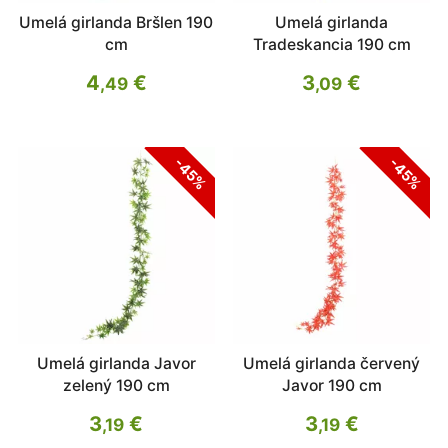
Umelá girlanda Bršlen 190
Umelá girlanda
cm
Tradeskancia 190 cm
4
€
3
€
,49
,09
-45%
-45%
Umelá girlanda Javor
Umelá girlanda červený
zelený 190 cm
Javor 190 cm
3
€
3
€
,19
,19