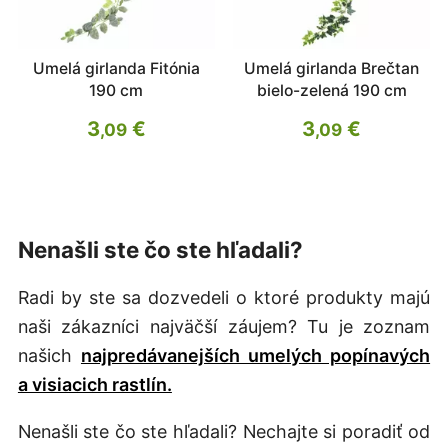
Umelá girlanda Fitónia
Umelá girlanda Brečtan
190 cm
bielo-zelená 190 cm
3
€
3
€
,09
,09
Nenašli ste čo ste hľadali?
Radi by ste sa dozvedeli o ktoré produkty majú
naši zákazníci najväčší záujem? Tu je zoznam
našich
najpredávanejších umelých popínavých
a visiacich rastlín.
Nenašli ste čo ste hľadali? Nechajte si poradiť od