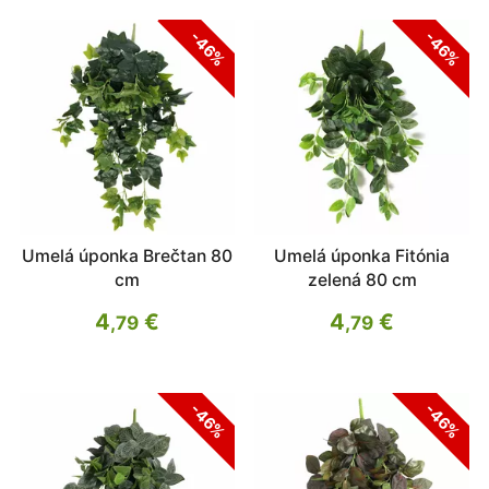
-46%
-46%
Umelá úponka Brečtan 80
Umelá úponka Fitónia
cm
zelená 80 cm
4
€
4
€
,79
,79
-46%
-46%