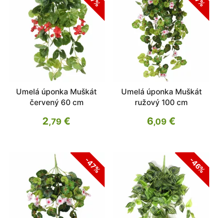
Umelá úponka Muškát
Umelá úponka Muškát
červený 60 cm
ružový 100 cm
2
€
6
€
,79
,09
-47%
-46%