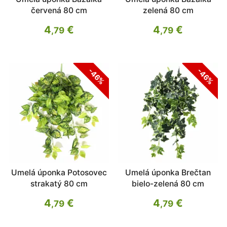
červená 80 cm
zelená 80 cm
4
€
4
€
,79
,79
-46%
-46%
Umelá úponka Potosovec
Umelá úponka Brečtan
strakatý 80 cm
bielo-zelená 80 cm
4
€
4
€
,79
,79