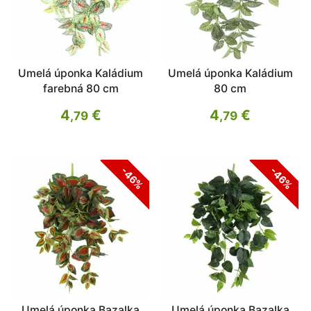
Umelá úponka Kaládium
Umelá úponka Kaládium
farebná 80 cm
80 cm
4
€
4
€
,79
,79
-46%
-46%
Umelá úponka Bazalka
Umelá úponka Bazalka