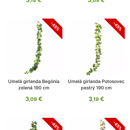
,19
,09
-45%
-45%
Umelá girlanda Begónia
Umelá girlanda Potosovec
zelená 190 cm
pestrý 190 cm
3
€
3
€
,09
,19
-45%
-45%