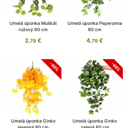
Umelá úponka Muškát
Umelá úponka Peperomia
ružový 60 cm
80 cm
2
€
4
€
,79
,79
-46%
-46%
Umelá úponka Ginko
Umelá úponka Ginko
jesenná 80 cm
zelená 80 cm