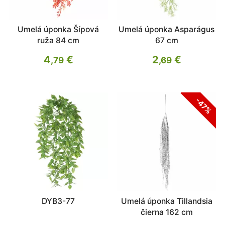
Umelá úponka Šípová
Umelá úponka Asparágus
ruža 84 cm
67 cm
4
€
2
€
,79
,69
-47%
DYB3-77
Umelá úponka Tillandsia
čierna 162 cm