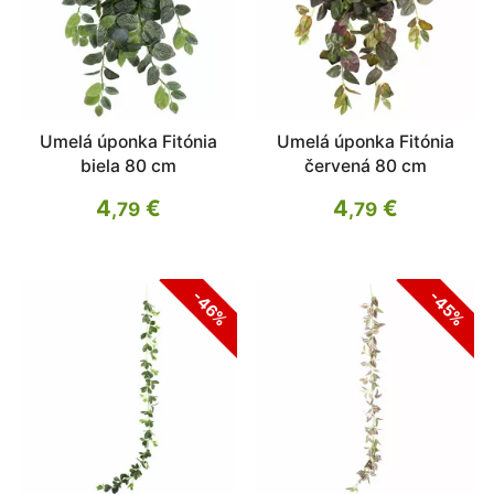
Umelá úponka Fitónia
Umelá úponka Fitónia
biela 80 cm
červená 80 cm
4
€
4
€
,79
,79
-46%
-45%