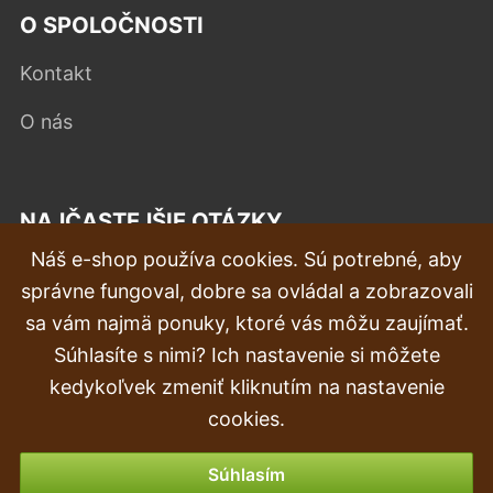
O SPOLOČNOSTI
Kontakt
O nás
NAJČASTEJŠIE OTÁZKY
Náš e-shop používa cookies. Sú potrebné, aby
Reklamácia
správne fungoval, dobre sa ovládal a zobrazovali
Doprava a doručenie
sa vám najmä ponuky, ktoré vás môžu zaujímať.
Súhlasíte s nimi? Ich nastavenie si môžete
Objednávka
kedykoľvek zmeniť kliknutím na nastavenie
Vrátenie tovaru & vrátenie peňazí
cookies.
Možnosti platby
Súhlasím