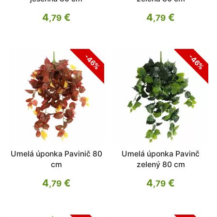
4
€
4
€
,79
,79
-46%
-46%
Umelá úponka Pavinič 80
Umelá úponka Pavinč
cm
zelený 80 cm
4
€
4
€
,79
,79