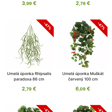
3
€
2
€
,99
,79
-47%
-47%
Umelá úponka Rhipsalis
Umelá úponka Muškát
paradoxa 86 cm
červený 100 cm
2
€
6
€
,79
,09
-47%
-47%