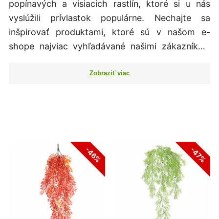
popínavých a visiacich rastlín, ktoré si u nás
vyslúžili prívlastok populárne. Nechajte sa
inšpirovať produktami, ktoré sú v našom e-
shope najviac vyhľadávané našimi zákazníkmi.
Môžete si vybrať z našej sezónnej ponuky, alebo
taktiež výber z umelých rastlín, ktoré budú
nádherné počas celého roka a to bez akejkoľvek
starostlivosti. Umelé rastliny sa všeobecne v
poslednej dobe stali veľmi populárnou a
neodmysliteľnou súčasťou každého moderného
interiéru. Nechajte si poradiť od našich
-46%
-47%
zákazníkov a prezrite si zoradenie našich
produktov od tých najpopulárnejších, ktoré sa
stali pre našich zákazníkov skutočne tou
najobľúbenejšou voľbou.