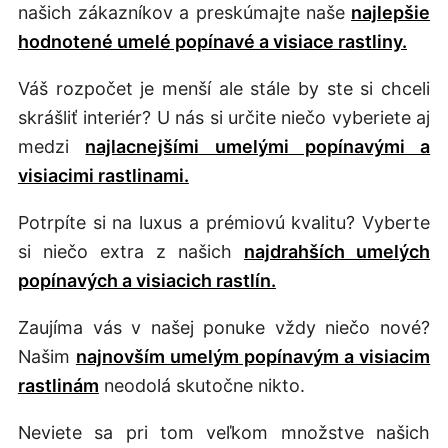
našich zákazníkov a preskúmajte naše
najlepšie
hodnotené umelé popínavé a visiace rastliny.
Váš rozpočet je menší ale stále by ste si chceli
skrášliť interiér? U nás si určite niečo vyberiete aj
medzi
najlacnejšími umelými popínavými a
visiacimi rastlinami.
Potrpíte si na luxus a prémiovú kvalitu? Vyberte
si niečo extra z našich
najdrahších umelých
popínavých a visiacich rastlín.
Zaujíma vás v našej ponuke vždy niečo nové?
Našim
najnovším umelým popínavým a visiacim
rastlinám
neodolá skutočne nikto.
Neviete sa pri tom veľkom množstve našich