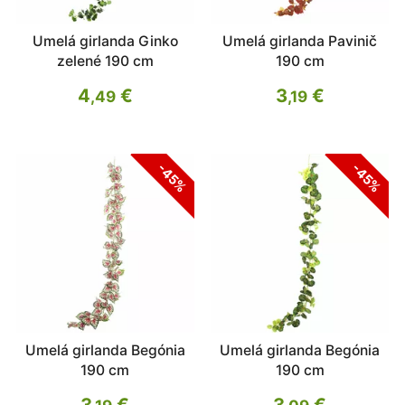
Umelá girlanda Ginko
Umelá girlanda Pavinič
zelené 190 cm
190 cm
4
€
3
€
,49
,19
-45%
-45%
Umelá girlanda Begónia
Umelá girlanda Begónia
190 cm
190 cm
3
€
3
€