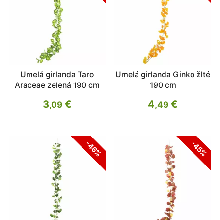
Umelá girlanda Taro
Umelá girlanda Ginko žlté
Araceae zelená 190 cm
190 cm
3
€
4
€
,09
,49
-46%
-45%