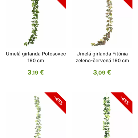
Umelá girlanda Potosovec
Umelá girlanda Fitónia
190 cm
zeleno-červená 190 cm
3
€
3
€
,19
,09
-45%
-45%