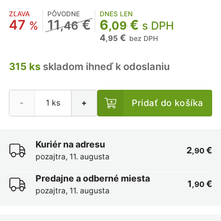
ZĽAVA
PÔVODNE
DNES LEN
47
11
€
6
€
%
,46
,09
s DPH
4
€
,95
bez DPH
315 ks
skladom ihneď k odoslaniu
Pridať do košíka
-
+
Kuriér na adresu
2
€
,90
pozajtra, 11. augusta
Predajne a odberné miesta
1
€
,90
pozajtra, 11. augusta