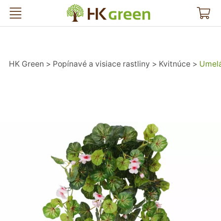
HK Green
HK Green
Popínavé a visiace rastliny
Kvitnúce
Umelá