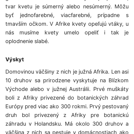
tvar kvetu je súmerný alebo nesúmerný. Môžu
byť jednofarebné, viacfarebné, prípadne s
tmavším očkom. V Afrike kvety opeľujú vtáky, u
nás musíme kvety umelo opeliť i tak je
oplodnenie slabé.
Výskyt
Domovinou väčšiny z nich je južná Afrika. Len asi
10 druhov sa prirodzene vyskytuje na Blízkom
Východe alebo v južnej Austrálii. Prvé muškáty
boli z Afriky privezené do botanických záhrad
Európy pred viac ako 300 rokmi. Prvý pestovaný
druh bol privezený z Afriky pre botanickú
záhradu v Holandsku. Má okolo 300 druhov a
väčšina z nich sa pestuje v domácnostiach ako