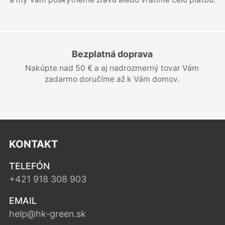
Bezplatná doprava
Nakúpte nad 50 € a aj nadrozmerný tovar Vám
zadarmo doručíme až k Vám domov.
KONTAKT
TELEFÓN
+421 918 308 903
EMAIL
help@hk-green.sk