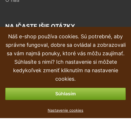
NAJČASTEJŠIE OTÁZKY
Náš e-shop používa cookies. Sú potrebné, aby
Reklamácia
správne fungoval, dobre sa ovládal a zobrazovali
Doprava a doručenie
sa vám najmä ponuky, ktoré vás môžu zaujímať.
Súhlasíte s nimi? Ich nastavenie si môžete
Objednávka
kedykoľvek zmeniť kliknutím na nastavenie
Vrátenie tovaru & vrátenie peňazí
cookies.
Možnosti platby
Súhlasím
Umelá úponka Muškát ružový 100 cm
Nastavenie cookies
6
€
,09