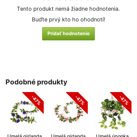
Tento produkt nemá žiadne hodnotenia.
Buďte prvý kto ho ohodnotí!
Pridať hodnotenie
podobné produkty
-47%
-47%
-47%
Umelá girlanda
Umelá girlanda
Umelá úponka