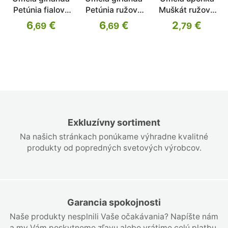
Petúnia fialová
Petúnia ružová
Muškát ružový
180 cm
180 cm
60 cm
6
€
6
€
2
€
,69
,69
,79
Exkluzívny sortiment
Na našich stránkach ponúkame výhradne kvalitné
produkty od popredných svetových výrobcov.
Garancia spokojnosti
Naše produkty nesplnili Vaše očakávania? Napíšte nám
a my Vám poskytneme zľavu alebo vrátime celú platbu.