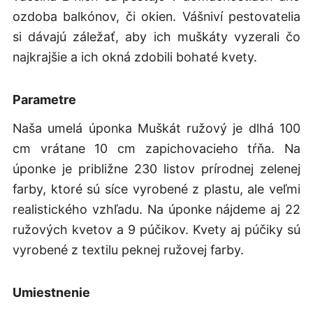
ozdoba balkónov, či okien. Vášniví pestovatelia
si dávajú záležať, aby ich muškáty vyzerali čo
najkrajšie a ich okná zdobili bohaté kvety.
Parametre
Naša umelá úponka Muškát ružový je dlhá 100
cm vrátane 10 cm zapichovacieho tŕňa. Na
úponke je približne 230 listov prírodnej zelenej
farby, ktoré sú síce vyrobené z plastu, ale veľmi
realistického vzhľadu. Na úponke nájdeme aj 22
ružových kvetov a 9 púčikov. Kvety aj púčiky sú
vyrobené z textilu peknej ružovej farby.
Umiestnenie