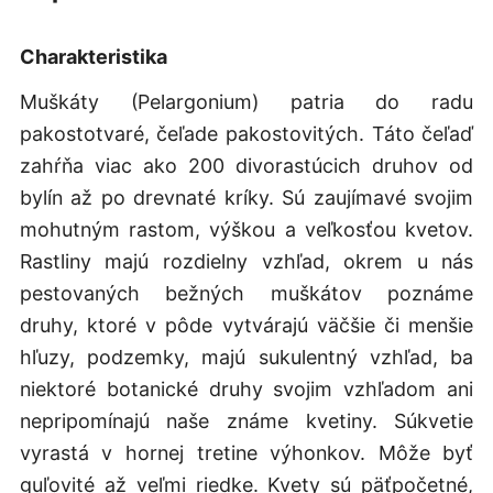
Charakteristika
Muškáty (Pelargonium) patria do radu
pakostotvaré, čeľade pakostovitých. Táto čeľaď
zahŕňa viac ako 200 divorastúcich druhov od
bylín až po drevnaté kríky. Sú zaujímavé svojim
mohutným rastom, výškou a veľkosťou kvetov.
Rastliny majú rozdielny vzhľad, okrem u nás
pestovaných bežných muškátov poznáme
druhy, ktoré v pôde vytvárajú väčšie či menšie
hľuzy, podzemky, majú sukulentný vzhľad, ba
niektoré botanické druhy svojim vzhľadom ani
nepripomínajú naše známe kvetiny. Súkvetie
vyrastá v hornej tretine výhonkov. Môže byť
guľovité až veľmi riedke. Kvety sú päťpočetné,