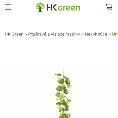
HK Green
HK Green
Popínavé a visiace rastliny
Nekvitnúce
Um