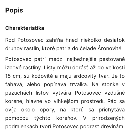
popis
Charakteristika
Rod Potosovec zahŕňa hneď niekoľko desiatok
druhov rastlín, ktoré patria do čeľade Áronovité.
Potosovec patrí medzi najbežnejšie pestované
izbové rastliny. Listy môžu dorásť až do veľkosti
15 cm, sú kožovité a majú srdcovitý tvar. Je to
ťahavá, alebo popínavá trvalka. Na stonke v
pazuchách listov vytvára Potosovec vzdušné
korene, hlavne vo vlhkejšom prostredí. Rád sa
ovíja okolo opory, na ktorú sa prichytáva
pomocou týchto koreňov. V prirodzených
podmienkach tvorí Potosovec podrast drevinám.