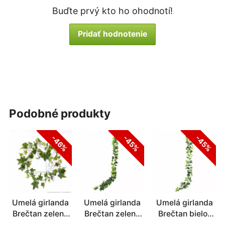
Buďte prvý kto ho ohodnotí!
Pridať hodnotenie
podobné produkty
-46%
-45%
-45%
Umelá girlanda
Umelá girlanda
Umelá girlanda
Brečtan zelený
Brečtan zelená
Brečtan bielo-
180 cm
190 cm
zelená 190 cm