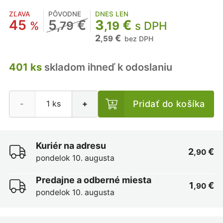
ZĽAVA
PÔVODNE
DNES LEN
45
5
€
3
€
%
,79
,19
s DPH
2
€
,59
bez DPH
401 ks
skladom ihneď k odoslaniu
Pridať do košíka
-
+
Kuriér na adresu
2
€
,90
pondelok 10. augusta
Predajne a odberné miesta
1
€
,90
pondelok 10. augusta