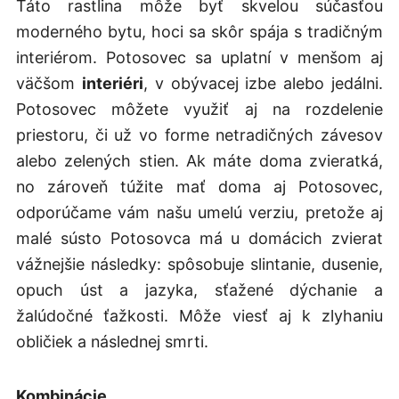
Táto rastlina môže byť skvelou súčasťou
moderného bytu, hoci sa skôr spája s tradičným
interiérom. Potosovec sa uplatní v menšom aj
väčšom
interiéri
, v obývacej izbe alebo jedálni.
Potosovec môžete využiť aj na rozdelenie
priestoru, či už vo forme netradičných závesov
alebo zelených stien. Ak máte doma zvieratká,
no zároveň túžite mať doma aj Potosovec,
odporúčame vám našu umelú verziu, pretože aj
malé sústo Potosovca má u domácich zvierat
vážnejšie následky: spôsobuje slintanie, dusenie,
opuch úst a jazyka, sťažené dýchanie a
žalúdočné ťažkosti. Môže viesť aj k zlyhaniu
obličiek a následnej smrti.
Kombinácie