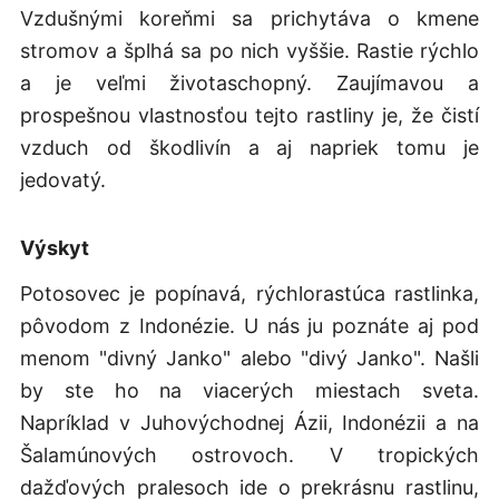
Vzdušnými koreňmi sa prichytáva o kmene
stromov a šplhá sa po nich vyššie. Rastie rýchlo
a je veľmi životaschopný. Zaujímavou a
prospešnou vlastnosťou tejto rastliny je, že čistí
vzduch od škodlivín a aj napriek tomu je
jedovatý.
Výskyt
Potosovec je popínavá, rýchlorastúca rastlinka,
pôvodom z Indonézie. U nás ju poznáte aj pod
menom "divný Janko" alebo "divý Janko". Našli
by ste ho na viacerých miestach sveta.
Napríklad v Juhovýchodnej Ázii, Indonézii a na
Šalamúnových ostrovoch. V tropických
dažďových pralesoch ide o prekrásnu rastlinu,