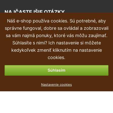
NAJČASTEJŠIE OTÁZKY
Náš e-shop používa cookies. Sú potrebné, aby
Reklamácia
správne fungoval, dobre sa ovládal a zobrazovali
Doprava a doručenie
sa vám najmä ponuky, ktoré vás môžu zaujímať.
Súhlasíte s nimi? Ich nastavenie si môžete
Objednávka
kedykoľvek zmeniť kliknutím na nastavenie
Vrátenie tovaru & vrátenie peňazí
cookies.
Možnosti platby
Súhlasím
Umelá girlanda Potosovec pestrý 190 cm
Nastavenie cookies
3
€
,19