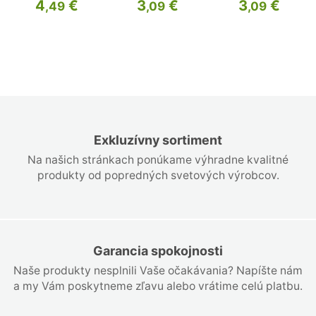
4
€
3
€
3
€
,49
,09
,09
Exkluzívny sortiment
Na našich stránkach ponúkame výhradne kvalitné
produkty od popredných svetových výrobcov.
Garancia spokojnosti
Naše produkty nesplnili Vaše očakávania? Napíšte nám
a my Vám poskytneme zľavu alebo vrátime celú platbu.