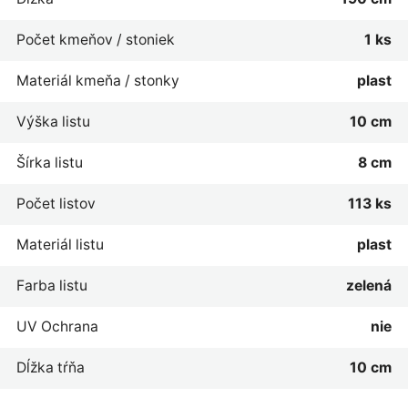
Počet kmeňov / stoniek
1 ks
Materiál kmeňa / stonky
plast
Výška listu
10 cm
Šírka listu
8 cm
Počet listov
113 ks
Materiál listu
plast
Farba listu
zelená
UV Ochrana
nie
Dĺžka tŕňa
10 cm