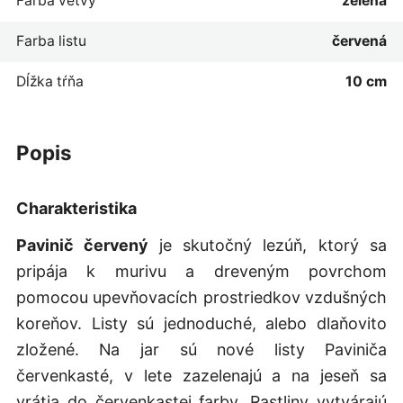
Farba vetvy
zelená
Farba listu
červená
Dĺžka tŕňa
10 cm
popis
Charakteristika
Pavinič červený
je skutočný lezúň, ktorý sa
pripája k murivu a dreveným povrchom
pomocou upevňovacích prostriedkov vzdušných
koreňov. Listy sú jednoduché, alebo dlaňovito
zložené. Na jar sú nové listy Paviniča
červenkasté, v lete zazelenajú a na jeseň sa
vrátia do červenkastej farby. Rastliny vytvárajú