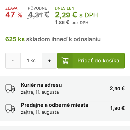
ZĽAVA
PÔVODNE
DNES LEN
47
4
€
2
€
%
,31
,29
s DPH
1
€
,86
bez DPH
625 ks
skladom ihneď k odoslaniu
Pridať do košíka
-
+
Kuriér na adresu
2
€
,90
zajtra, 11. augusta
Predajne a odberné miesta
1
€
,90
zajtra, 11. augusta