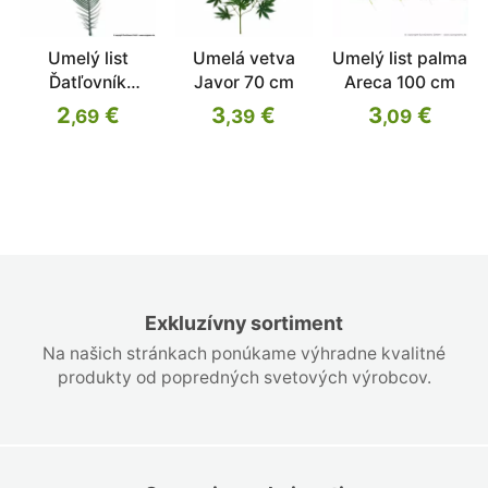
Umelý list
Umelá vetva
Umelý list palma
Ďatľovník
Javor 70 cm
Areca 100 cm
kanársky 155
2
€
3
€
3
€
,69
,39
,09
cm
Exkluzívny sortiment
Na našich stránkach ponúkame výhradne kvalitné
produkty od popredných svetových výrobcov.