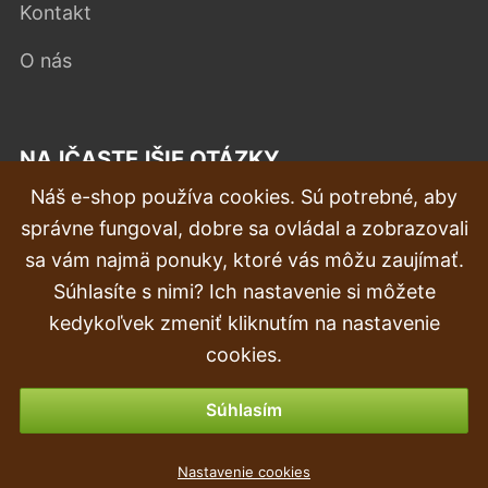
Kontakt
O nás
NAJČASTEJŠIE OTÁZKY
Náš e-shop používa cookies. Sú potrebné, aby
Reklamácia
správne fungoval, dobre sa ovládal a zobrazovali
Doprava a doručenie
sa vám najmä ponuky, ktoré vás môžu zaujímať.
Súhlasíte s nimi? Ich nastavenie si môžete
Objednávka
kedykoľvek zmeniť kliknutím na nastavenie
Vrátenie tovaru & vrátenie peňazí
cookies.
Možnosti platby
Súhlasím
Umelá rastlina Pavinič červený 45 cm
Nastavenie cookies
2
€
,29