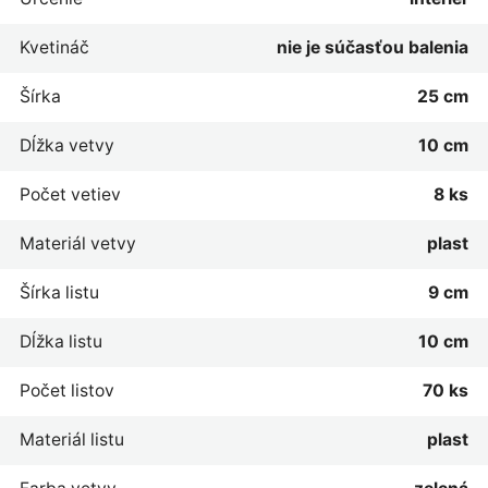
Kvetináč
nie je súčasťou balenia
Šírka
25 cm
Dĺžka vetvy
10 cm
Počet vetiev
8 ks
Materiál vetvy
plast
Šírka listu
9 cm
Dĺžka listu
10 cm
Počet listov
70 ks
Materiál listu
plast