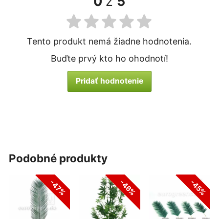
0
z
5
Tento produkt nemá žiadne hodnotenia.
Buďte prvý kto ho ohodnotí!
Pridať hodnotenie
podobné produkty
-47%
-46%
-45%