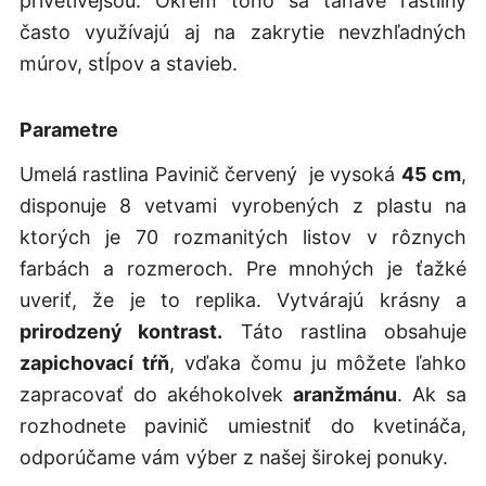
prívetivejšou. Okrem toho sa ťahavé rastliny
často využívajú aj na zakrytie nevzhľadných
múrov, stĺpov a stavieb.
Parametre
Umelá rastlina Pavinič červený je vysoká
45 cm
,
disponuje 8 vetvami vyrobených z plastu na
ktorých je 70 rozmanitých listov v rôznych
farbách a rozmeroch. Pre mnohých je ťažké
uveriť, že je to replika. Vytvárajú krásny a
prirodzený kontrast.
Táto rastlina obsahuje
zapichovací tŕň
, vďaka čomu ju môžete ľahko
zapracovať do akéhokolvek
aranžmánu
. Ak sa
rozhodnete pavinič umiestniť do kvetináča,
odporúčame vám výber z našej širokej ponuky.