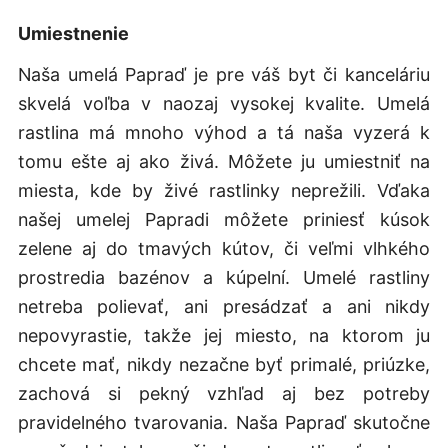
Umiestnenie
Naša umelá Papraď je pre váš byt či kanceláriu
skvelá voľba v naozaj vysokej kvalite. Umelá
rastlina má mnoho výhod a tá naša vyzerá k
tomu ešte aj ako živá. Môžete ju umiestniť na
miesta, kde by živé rastlinky neprežili. Vďaka
našej umelej Papradi môžete priniesť kúsok
zelene aj do tmavých kútov, či veľmi vlhkého
prostredia bazénov a kúpelní. Umelé rastliny
netreba polievať, ani presádzať a ani nikdy
nepovyrastie, takže jej miesto, na ktorom ju
chcete mať, nikdy nezačne byť primalé, priúzke,
zachová si pekný vzhľad aj bez potreby
pravidelného tvarovania. Naša Papraď skutočne