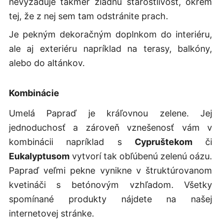
nevyžaduje takmer žiadnu starostlivosť, okrem
tej, že z nej sem tam odstránite prach.
Je pekným dekoračným doplnkom do interiéru,
ale aj exteriéru napríklad na terasy, balkóny,
alebo do altánkov.
Kombinácie
Umelá Papraď je kráľovnou zelene. Jej
jednoduchosť a zároveň vznešenosť vám v
kombinácii napríklad s
Cypruštekom
či
Eukalyptusom
vytvorí tak obľúbenú zelenú oázu.
Papraď veľmi pekne vynikne v štruktúrovanom
kvetináči s betónovým vzhľadom. Všetky
spomínané produkty nájdete na našej
internetovej stránke.