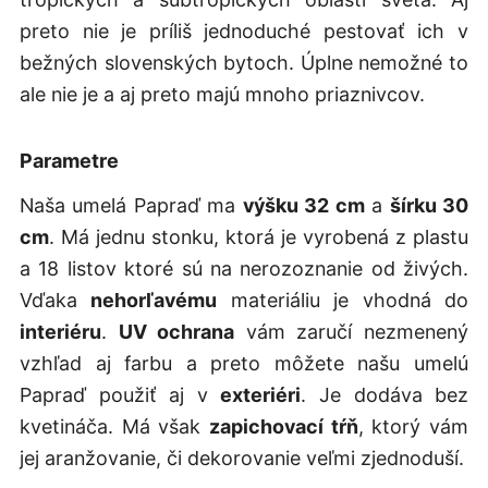
preto nie je príliš jednoduché pestovať ich v
bežných slovenských bytoch. Úplne nemožné to
ale nie je a aj preto majú mnoho priaznivcov.
Parametre
Naša umelá Papraď ma
výšku 32 cm
a
šírku 30
cm
. Má jednu stonku, ktorá je vyrobená z plastu
a 18 listov ktoré sú na nerozoznanie od živých.
Vďaka
nehorľavému
materiáliu je vhodná do
interiéru
.
UV ochrana
vám zaručí nezmenený
vzhľad aj farbu a preto môžete našu umelú
Papraď použiť aj v
exteriéri
. Je dodáva bez
kvetináča. Má však
zapichovací tŕň
, ktorý vám
jej aranžovanie, či dekorovanie veľmi zjednoduší.