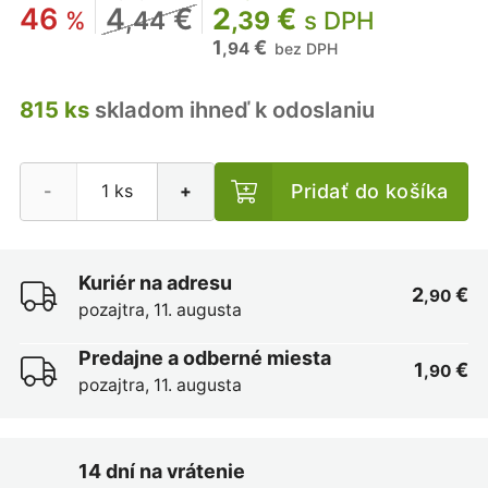
46
4
€
2
€
%
,44
,39
s DPH
1
€
,94
bez DPH
815 ks
skladom ihneď k odoslaniu
Pridať do košíka
-
+
Kuriér na adresu
2
€
,90
pozajtra, 11. augusta
Predajne a odberné miesta
1
€
,90
pozajtra, 11. augusta
14 dní na vrátenie