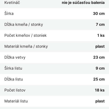
Kvetináč
nie je súčasťou balenia
Šírka
30 cm
Dĺžka kmeňa / stonky
7 cm
Počet kmeňov / stoniek
1 ks
Materiál kmeňa / stonky
plast
Dĺžka vetvy
23 cm
Šírka listu
9 cm
Dĺžka listu
25 cm
Počet listov
18 ks
Materiál listu
plast