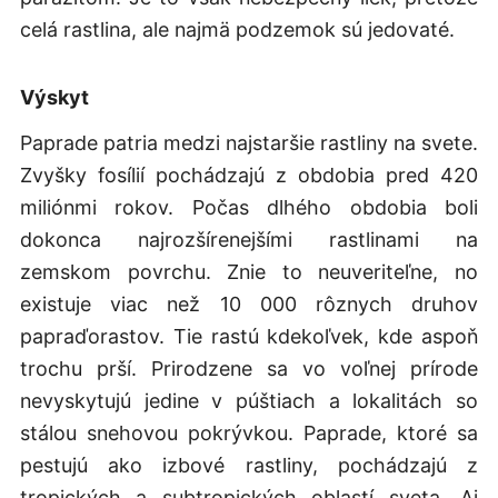
celá rastlina, ale najmä podzemok sú jedovaté.
Výskyt
Paprade patria medzi najstaršie rastliny na svete.
Zvyšky fosílií pochádzajú z obdobia pred 420
miliónmi rokov. Počas dlhého obdobia boli
dokonca najrozšírenejšími rastlinami na
zemskom povrchu. Znie to neuveriteľne, no
existuje viac než 10 000 rôznych druhov
papraďorastov. Tie rastú kdekoľvek, kde aspoň
trochu prší. Prirodzene sa vo voľnej prírode
nevyskytujú jedine v púštiach a lokalitách so
stálou snehovou pokrývkou. Paprade, ktoré sa
pestujú ako izbové rastliny, pochádzajú z
tropických a subtropických oblastí sveta. Aj