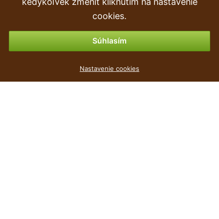
kedykoľvek zmeniť kliknutím na nastavenie
Vrátenie tovaru & vrátenie peňazí
cookies.
Možnosti platby
Súhlasím
Umelá rastlina Papraď 32 cm
Nastavenie cookies
2
€
,39