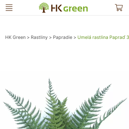
HK Green
HK Green
Rastliny
Papradie
Umelá rastlina Papraď 