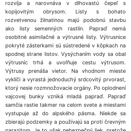
rozvíja a narovnáva v dlhovastú čepeľ s
kopijovitým obrysom. Listy s bohato
rozvetvenou žilnatinou majú podobnú stavbu
ako listy semenných rastlín. Papraď nemá
osobitné asimilačné a výtrusné listy. Výtrusnice
pokryté zásterkami sú sústredené v kôpkach na
spodnej strane listov. Vysýchaním vody sa obal
výtrusníc trhá a uvoľňuje cestu výtrusom.
Výtrusy prenáša vietor. Na vhodnom mieste
vyklíči a vyrastá jednoduchý srdcovitý prvorast,
ktorý nesie rozmnožovacie orgány. Po oplodnení
vajcovej bunky vzniká mladá papraď. Papraď
samčia rastie takmer na celom svete a miestami
vystupuje až do alpského pásma. Niekde sa
zbierajú podzemky a používajú sa proti črevným
parazitom. Je to však nebezpečný liek, pretože