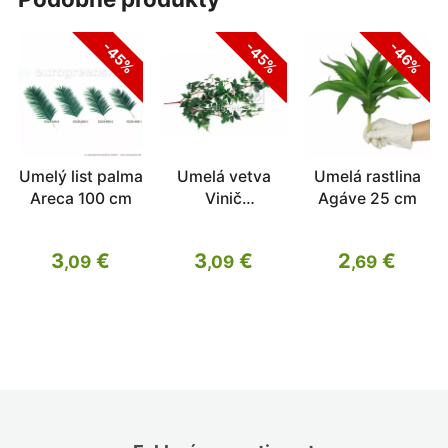
-45%
-45%
-46%
Umelý list palma
Umelá vetva
Umelá rastlina
Areca 100 cm
Vinič
Agáve 25 cm
hroznorodý 75
cm
3
€
3
€
2
€
,09
,09
,69