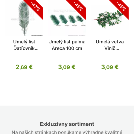
-47%
-45%
-45%
Umelý list
Umelý list palma
Umelá vetva
Ďatľovník
Areca 100 cm
Vinič
kanársky 155
hroznorodý 75
cm
cm
2
€
3
€
3
€
,69
,09
,09
Exkluzívny sortiment
Na našich stránkach ponúkame výhradne kvalitné