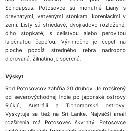
Scindapsus. Potosovce sú mohutné Liany s
drevnatými, vetvenými stonkami koreniacimi v
zemi. Listy sú striedavé, dvojradovo rozložené,
dlho stopkaté, s celistvou alebo perovitou
laločnatou čepeľou. Výnimočne je čepeľ na
ploche pozdĺž stredného rebra nadrobno
dierovaná. Žilnatina je sperená.
Výskyt
Rod Potosovcov zahŕňa 20 druhov. Je rozšírený
od severovýchodnej Indie po japonské ostrovy
Rjúkjú, Austrálii a Tichomorské ostrovy.
Vyskytuje sa tiež na Srí Lanke. Najväčší areál
rozšírenia má Potosovec škvrnitý. Potosovce
rastú vo vlhkých tropických dažďových lesoch,