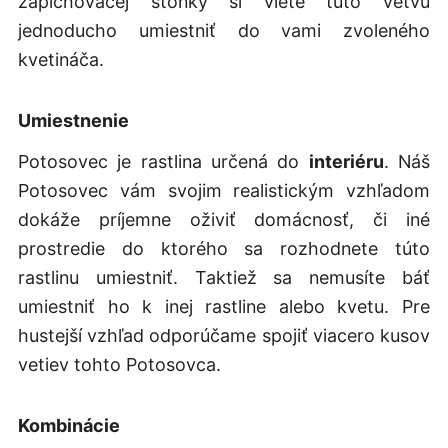
zapichovacej stonky si viete túto vetvu
jednoducho umiestniť do vami zvoleného
kvetináča.
Umiestnenie
Potosovec je rastlina určená do
interiéru
. Náš
Potosovec vám svojim realistickým vzhľadom
dokáže príjemne oživiť domácnosť, či iné
prostredie do ktorého sa rozhodnete túto
rastlinu umiestniť. Taktiež sa nemusíte báť
umiestniť ho k inej rastline alebo kvetu. Pre
hustejší vzhľad odporúčame spojiť viacero kusov
vetiev tohto Potosovca.
Kombinácie