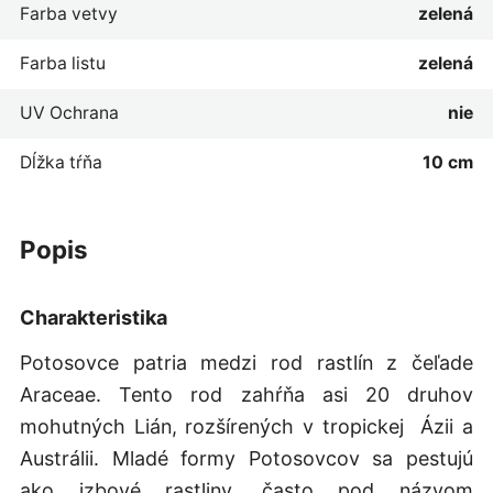
Farba vetvy
zelená
Farba listu
zelená
UV Ochrana
nie
Dĺžka tŕňa
10 cm
popis
Charakteristika
Potosovce patria medzi rod rastlín z čeľade
Araceae. Tento rod zahŕňa asi 20 druhov
mohutných Lián, rozšírených v tropickej Ázii a
Austrálii. Mladé formy Potosovcov sa pestujú
ako izbové rastliny, často pod názvom