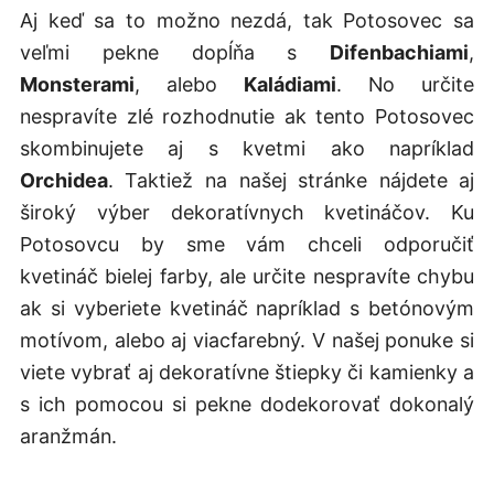
Aj keď sa to možno nezdá, tak Potosovec sa
veľmi pekne dopĺňa s
Difenbachiami
,
Monsterami
, alebo
Kaládiami
. No určite
nespravíte zlé rozhodnutie ak tento Potosovec
skombinujete aj s kvetmi ako napríklad
Orchidea
. Taktiež na našej stránke nájdete aj
široký výber dekoratívnych kvetináčov. Ku
Potosovcu by sme vám chceli odporučiť
kvetináč bielej farby, ale určite nespravíte chybu
ak si vyberiete kvetináč napríklad s betónovým
motívom, alebo aj viacfarebný. V našej ponuke si
viete vybrať aj dekoratívne štiepky či kamienky a
s ich pomocou si pekne dodekorovať dokonalý
aranžmán.