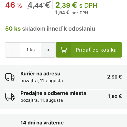
46
4
€
2
€
%
,44
,39
s DPH
1
€
,94
bez DPH
50 ks
skladom ihneď k odoslaniu
Pridať do košíka
-
+
Kuriér na adresu
2
€
,90
pozajtra, 11. augusta
Predajne a odberné miesta
1
€
,90
pozajtra, 11. augusta
14 dní na vrátenie