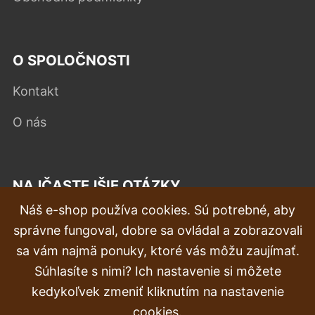
O SPOLOČNOSTI
Kontakt
O nás
NAJČASTEJŠIE OTÁZKY
Náš e-shop používa cookies. Sú potrebné, aby
Reklamácia
správne fungoval, dobre sa ovládal a zobrazovali
Doprava a doručenie
sa vám najmä ponuky, ktoré vás môžu zaujímať.
Súhlasíte s nimi? Ich nastavenie si môžete
Objednávka
kedykoľvek zmeniť kliknutím na nastavenie
Vrátenie tovaru & vrátenie peňazí
cookies.