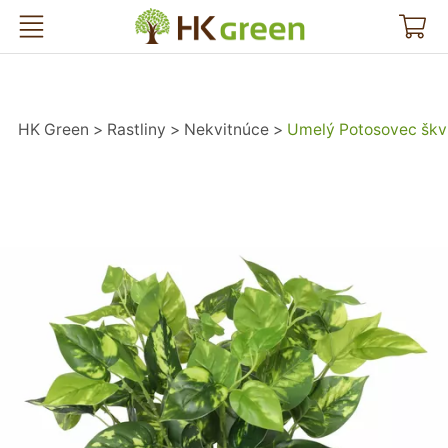
HK Green
HK Green
Rastliny
Nekvitnúce
Umelý Potosovec škv