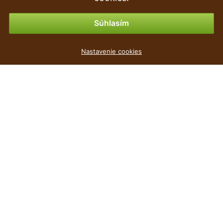
Možnosti platby
Súhlasím
Umelý Potosovec škvrnitý 45 cm
Nastavenie cookies
2
€
,39