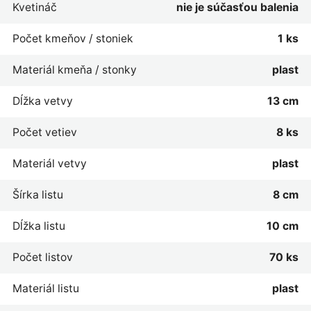
Kvetináč
nie je súčasťou balenia
Počet kmeňov / stoniek
1 ks
Materiál kmeňa / stonky
plast
Dĺžka vetvy
13 cm
Počet vetiev
8 ks
Materiál vetvy
plast
Šírka listu
8 cm
Dĺžka listu
10 cm
Počet listov
70 ks
Materiál listu
plast