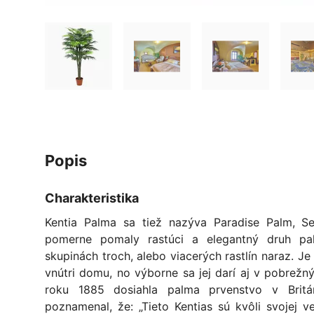
popis
Charakteristika
Kentia Palma sa tiež nazýva Paradise Palm, S
pomerne pomaly rastúci a elegantný druh pa
skupinách troch, alebo viacerých rastlín naraz. J
vnútri domu, no výborne sa jej darí aj v pobrežný
roku 1885 dosiahla palma prvenstvo v Britán
poznamenal, že: „Tieto Kentias sú kvôli svojej v