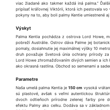
viac žiadané ako takmer každá iná palma.” Ďal
pripísať kráľovnej Viktórii, ktorá ich pestovala 
pokyny na to, aby boli palmy Kentie umiestnené aj 
Výskyt
Palma Kentia pochádza z ostrova Lord Howe, 
pobreží Austrálie. Ostrov dáva Palme jej botanic
pomaly, dosiahnutie jej maximálnej výšky 10 metro
druh považuje Svetová únia ochrany prírody za 
Lord Howe zhromažďovaním divých semien a ich k
ako okrasná rastlina. Obchod so semenami a saden
Parametre
Naša umelá palma Kentia je
150 cm
vysoká vrátan
sú plastové, avšak s veľmi autentickou štruktú
dvoch odtieňoch prírodne zelenej farby pre do
efektu Palmy ako celku. Dodáva sa v základnom