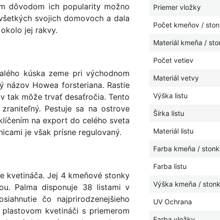
ším dôvodom ich popularity možno
Priemer vložky
vo všetkých svojich domovoch a dala
Počet kmeňov / ston
okolo jej rakvy.
Materiál kmeňa / st
Počet vetiev
malého kúska zeme pri východnom
Materiál vetvy
ký názov Howea forsteriana. Rastie
Výška listu
v tak môže trvať desaťročia. Tento
zraniteľný. Pestuje sa na ostrove
Šírka listu
líčením na export do celého sveta
Materiál listu
icami je však prísne regulovaný.
Farba kmeňa / stonk
Farba listu
e kvetináča. Jej 4 kmeňové stonky
Výška kmeňa / ston
rou. Palma disponuje 38 listami v
siahnutie čo najprirodzenejšieho
UV Ochrana
 plastovom kvetináči s priemerom
Farba vložky