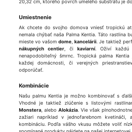
20,32 cm, ktorého povrch umelého substrátu je d
Umiestnenie
Ak chcete do svojho domova vniesť tropickú at
nemala chýbať naša Palma Kentia. Táto rastlina 
mieste vo vašom
dome
,
kancelárii
. Je taktiež pe
nákupných centier
, či
kaviarní
. Oživí každú
nenapodobiteľný šmrnc. Tropická palma Kentia
každej domácnosti, či verejných priestrans
odporúčať.
Kombinácie
Našu palmu Kentia je možno kombinovať s ďalší
Vhodné je taktiež zlúčenie s listovými rastli
Monstera
, alebo
Alokázia
. Vie však plnohodnotne
zažiari napríklad v jednofarebnom kvetináči, 
kombináciu. Podľa vášho vkusu môžete voliť nízk
spomínané produkty nájdete na našej internetovej 