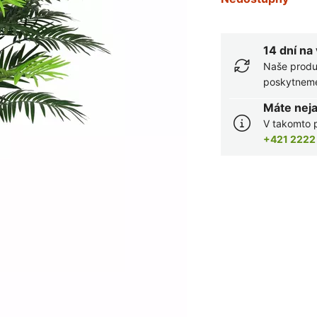
14 dní na
Naše produ
poskytneme 
Máte nej
V takomto p
+421 2222