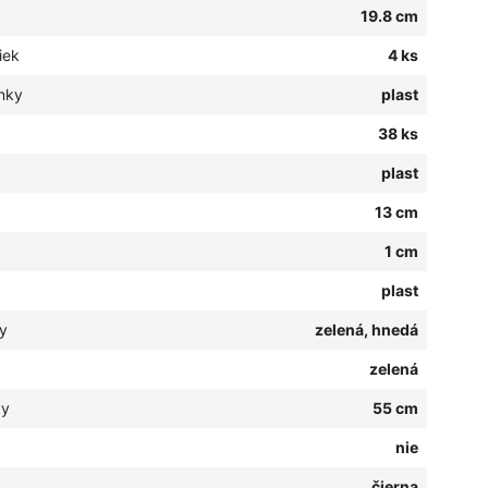
19.8 cm
iek
4 ks
onky
plast
38 ks
plast
13 cm
1 cm
plast
y
zelená, hnedá
zelená
ky
55 cm
nie
čierna