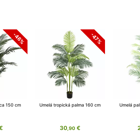
-46%
-47%
ca 150 cm
Umelá tropická palma 160 cm
Umelá pa
€
30
€
,90