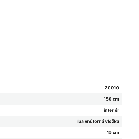
20010
150 cm
interiér
iba vnútorná vložka
15 cm