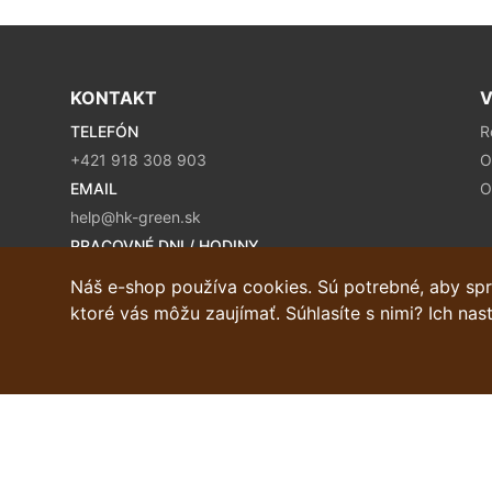
KONTAKT
V
TELEFÓN
R
+421 918 308 903
O
EMAIL
O
help@hk-green.sk
PRACOVNÉ DNI / HODINY
Pondelok - Piatok / 9:00 – 16:00
Náš e-shop používa cookies. Sú potrebné, aby spr
ktoré vás môžu zaujímať. Súhlasíte s nimi? Ich na