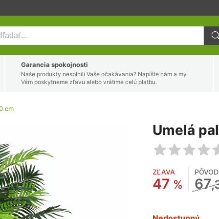
Garancia spokojnosti
Naše produkty nesplnili Vaše očakávania? Napíšte nám a my
Vám poskytneme zľavu alebo vrátime celú platbu.
50 cm
Umelá pa
ZĽAVA
PÔVOD
47
67
%
,
Nedostupný