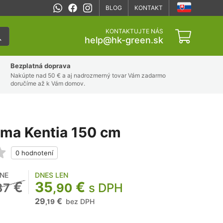
BLOG
KONTAKT
KONTAKTUJTE NÁS
help@hk-green.sk
Bezplatná doprava
Nakúpte nad 50 € a aj nadrozmerný tovar Vám zadarmo
doručíme až k Vám domov.
lma Kentia 150 cm
NE
DNES LEN
€
35
€
37
,90
s DPH
29
€
bez DPH
,19