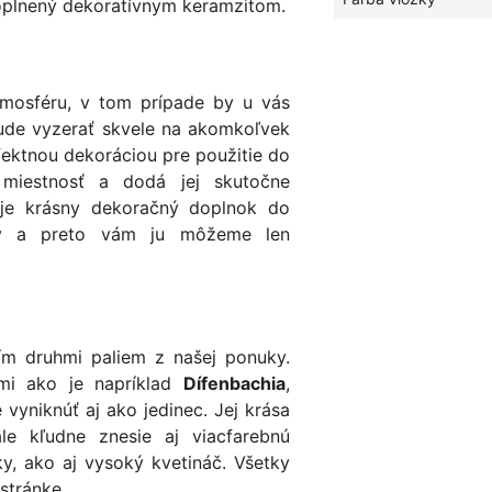
oplnený dekoratívnym keramzitom.
mosféru, v tom prípade by u vás
bude vyzerať skvele na akomkoľvek
rfektnou dekoráciou pre použitie do
 miestnosť a dodá jej skutočne
 je krásny dekoračný doplnok do
tiev a preto vám ju môžeme len
m druhmi paliem z našej ponuky.
nami ako je napríklad
Dífenbachia
,
 vyniknúť aj ako jedinec. Jej krása
ale kľudne znesie aj viacfarebnú
y, ako aj vysoký kvetináč. Všetky
stránke.