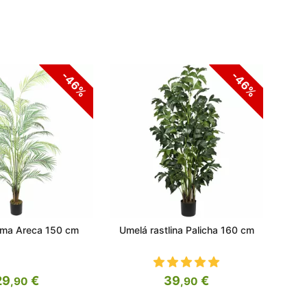
-46%
-46%
lma Areca 150 cm
Umelá rastlina Palicha 160 cm
Um
29
€
39
€
,90
,90