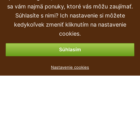
Doprava a doručenie
sa vám najmä ponuky, ktoré vás môžu zaujímať.
Súhlasíte s nimi? Ich nastavenie si môžete
Objednávka
kedykoľvek zmeniť kliknutím na nastavenie
Vrátenie tovaru & vrátenie peňazí
cookies.
Možnosti platby
Súhlasím
Nastavenie cookies
populárne
Cena