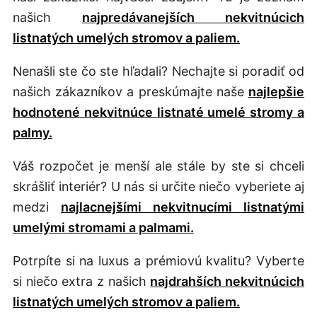
našich
najpredávanejších nekvitnúcich
listnatých umelých stromov a paliem.
Nenašli ste čo ste hľadali? Nechajte si poradiť od
našich zákazníkov a preskúmajte naše
najlepšie
hodnotené nekvitnúce listnaté umelé stromy a
palmy.
Váš rozpočet je menší ale stále by ste si chceli
skrášliť interiér? U nás si určite niečo vyberiete aj
medzi
najlacnejšími nekvitnucími listnatými
umelými stromami a palmami.
Potrpíte si na luxus a prémiovú kvalitu? Vyberte
si niečo extra z našich
najdrahších nekvitnúcich
listnatých umelých stromov a paliem.