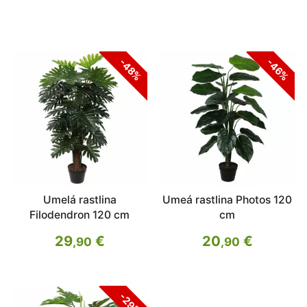
-48%
-46%
Umelá rastlina
Umeá rastlina Photos 120
Filodendron 120 cm
cm
29
€
20
€
,90
,90
-29%