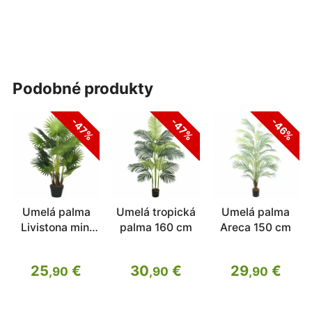
podobné produkty
-47%
-47%
-46%
Umelá palma
Umelá tropická
Umelá palma
Livistona mini
palma 160 cm
Areca 150 cm
100 cm
25
€
30
€
29
€
,90
,90
,90