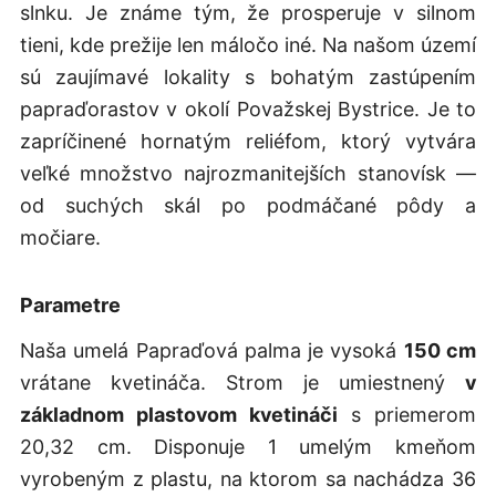
slnku. Je známe tým, že prosperuje v silnom
tieni, kde prežije len máločo iné. Na našom území
sú zaujímavé lokality s bohatým zastúpením
papraďorastov v okolí Považskej Bystrice. Je to
zapríčinené hornatým reliéfom, ktorý vytvára
veľké množstvo najrozmanitejších stanovísk —
od suchých skál po podmáčané pôdy a
močiare.
Parametre
Naša umelá Papraďová palma je vysoká
150 cm
vrátane kvetináča. Strom je umiestnený
v
základnom plastovom kvetináči
s priemerom
20,32 cm. Disponuje 1 umelým kmeňom
vyrobeným z plastu, na ktorom sa nachádza 36