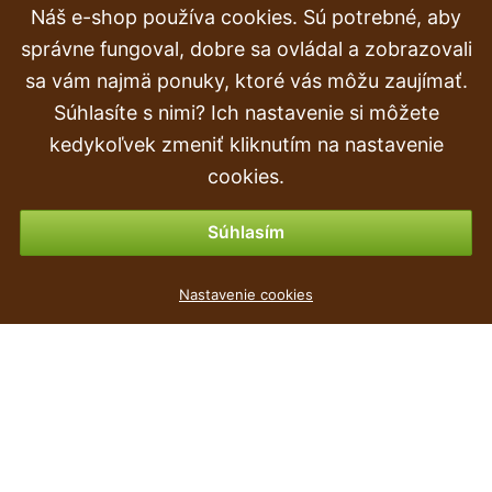
Náš e-shop používa cookies. Sú potrebné, aby
Reklamácia
správne fungoval, dobre sa ovládal a zobrazovali
Doprava a doručenie
sa vám najmä ponuky, ktoré vás môžu zaujímať.
Súhlasíte s nimi? Ich nastavenie si môžete
Objednávka
kedykoľvek zmeniť kliknutím na nastavenie
Vrátenie tovaru & vrátenie peňazí
cookies.
Možnosti platby
Súhlasím
Umelý strom Papraď 150 cm
Nastavenie cookies
29
€
,90