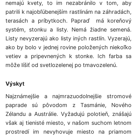
nemajú kvety, to im nezabránilo v tom, aby
patrili k najobľúbenejším rastlinám na záhradách,
terasách a príbytkoch. Papraď má koreňový
systém, stonku a listy. Nemá žiadne semená.
Listy nevyzerajú ako listy iných rastlín. Vyzerajú,
ako by bolo v jednej rovine položených niekoľko
vetiev a pripevnených k stonke. Ich farba sa
môže líšiť od svetlozelenej po tmavozelenú.
Výskyt
Najznámejšie a najmrazuodolnejšie stromové
paprade sú pôvodom z Tasmánie, Nového
Zélandu a Austrálie. Vyžadujú polotieň, znášajú
však aj tienisté miesto, v našom suchom letnom
prostredí im nevyhovuje miesto na priamom