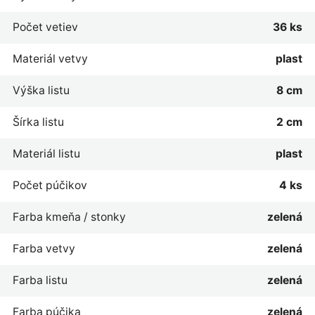
Počet vetiev
36 ks
Materiál vetvy
plast
Výška listu
8 cm
Šírka listu
2 cm
Materiál listu
plast
Počet púčikov
4 ks
Farba kmeňa / stonky
zelená
Farba vetvy
zelená
Farba listu
zelená
Farba púčika
zelená