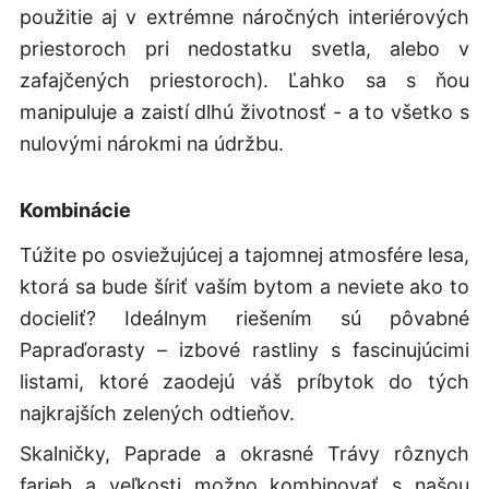
použitie aj v extrémne náročných interiérových
priestoroch pri nedostatku svetla, alebo v
zafajčených priestoroch). Ľahko sa s ňou
manipuluje a zaistí dlhú životnosť - a to všetko s
nulovými nárokmi na údržbu.
Kombinácie
Túžite po osviežujúcej a tajomnej atmosfére lesa,
ktorá sa bude šíriť vaším bytom a neviete ako to
docieliť? Ideálnym riešením sú pôvabné
Papraďorasty – izbové rastliny s fascinujúcimi
listami, ktoré zaodejú váš príbytok do tých
najkrajších zelených odtieňov.
Skalničky, Paprade a okrasné Trávy rôznych
farieb a veľkosti možno kombinovať s našou