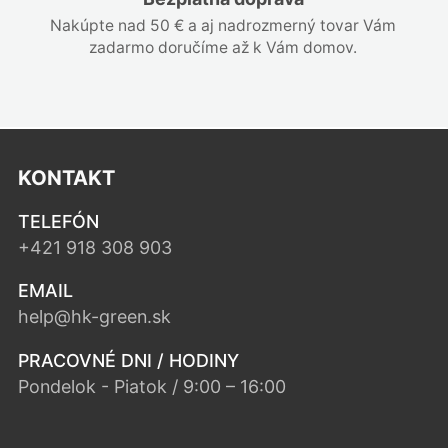
Nakúpte nad 50 € a aj nadrozmerný tovar Vám
zadarmo doručíme až k Vám domov.
KONTAKT
TELEFÓN
+421 918 308 903
EMAIL
help@hk-green.sk
PRACOVNÉ DNI / HODINY
Pondelok - Piatok / 9:00 – 16:00