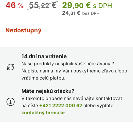
46
55
€
29
€
%
,22
,90
s DPH
24
€
,31
bez DPH
Nedostupný
14 dní na vrátenie
Naše produkty nesplnili Vaše očakávania?
Napíšte nám a my Vám poskytneme zľavu alebo
vrátime celú platbu.
Máte nejakú otázku?
V takomto prípade nás neváhajte kontaktovať
na čísle
+421 2222 000 62
alebo vyplňte
kontaktný formulár
.