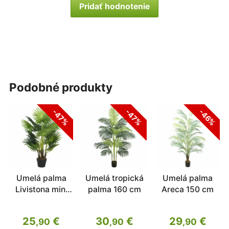
Pridať hodnotenie
podobné produkty
-47%
-47%
-46%
Umelá palma
Umelá tropická
Umelá palma
Livistona mini
palma 160 cm
Areca 150 cm
100 cm
25
€
30
€
29
€
,90
,90
,90