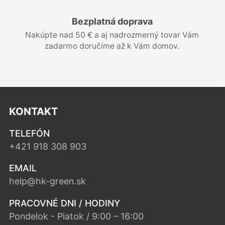
Bezplatná doprava
Nakúpte nad 50 € a aj nadrozmerný tovar Vám
zadarmo doručíme až k Vám domov.
KONTAKT
TELEFÓN
+421 918 308 903
EMAIL
help@hk-green.sk
PRACOVNÉ DNI / HODINY
Pondelok - Piatok / 9:00 – 16:00