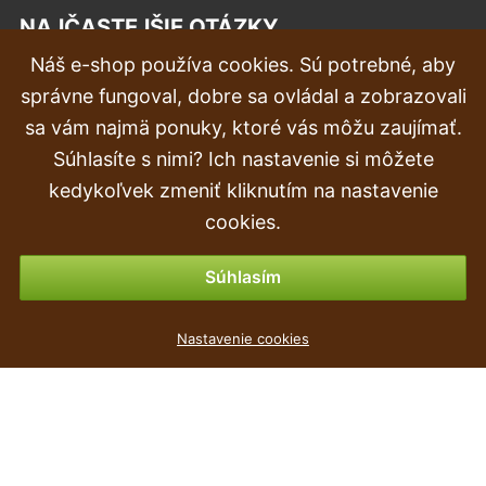
NAJČASTEJŠIE OTÁZKY
Náš e-shop používa cookies. Sú potrebné, aby
Reklamácia
správne fungoval, dobre sa ovládal a zobrazovali
Doprava a doručenie
sa vám najmä ponuky, ktoré vás môžu zaujímať.
Súhlasíte s nimi? Ich nastavenie si môžete
Objednávka
kedykoľvek zmeniť kliknutím na nastavenie
Vrátenie tovaru & vrátenie peňazí
cookies.
Možnosti platby
Súhlasím
Umelý strom Bambus 160 cm
Nastavenie cookies
26
€
,90