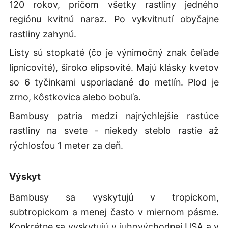
120 rokov, pričom všetky rastliny jedného
regiónu kvitnú naraz. Po vykvitnutí obyčajne
rastliny zahynú.
Listy sú stopkaté (čo je výnimočný znak čeľade
lipnicovité), široko elipsovité. Majú klásky kvetov
so 6 tyčinkami usporiadané do metlín. Plod je
zrno, kôstkovica alebo bobuľa.
Bambusy patria medzi najrýchlejšie rastúce
rastliny na svete - niekedy steblo rastie až
rýchlosťou 1 meter za deň.
Výskyt
Bambusy sa vyskytujú v tropickom,
subtropickom a menej často v miernom pásme.
Konkrétne sa vyskytujú v juhovýchodnej USA a v