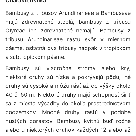
Charakteristika
Bambusy z tribusov Arundinarieae a Bambuseae
majú zdrevnatené steblá, bambusy z tribusu
Olyreae ich zdrevnatené nemajú. Bambusy z
tribusu Arundinarieae rastú skôr v miernom
pásme, ostatná dva tribusy naopak v tropickom
a subtropickom pásme.
Bambusy sú viacročné stromy alebo kry,
niektoré druhy sú nízke a pokrývajú pôdu, iné
druhy sú vysoké a môžu rásť až do výšky okolo
40 či 50 m. Niektoré druhy majú schopnosť šíriť
sa z miesta výsadby do okolia prostredníctvom
podzemkov. Mnohé druhy rastú v podobe
hustých porastov. Bambusy kvitnú buď ročne
alebo u niektorých druhov každých 12 alebo až