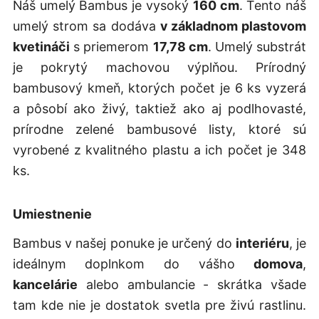
Náš umelý Bambus je vysoký
160 cm
. Tento náš
umelý strom sa dodáva
v základnom plastovom
kvetináči
s priemerom
17,78 cm
. Umelý substrát
je pokrytý machovou výplňou. Prírodný
bambusový kmeň, ktorých počet je 6 ks vyzerá
a pôsobí ako živý, taktiež ako aj podlhovasté,
prírodne zelené bambusové listy, ktoré sú
vyrobené z kvalitného plastu a ich počet je 348
ks.
Umiestnenie
Bambus v našej ponuke je určený do
interiéru
, je
ideálnym doplnkom do vášho
domova
,
kancelárie
alebo ambulancie - skrátka všade
tam kde nie je dostatok svetla pre živú rastlinu.