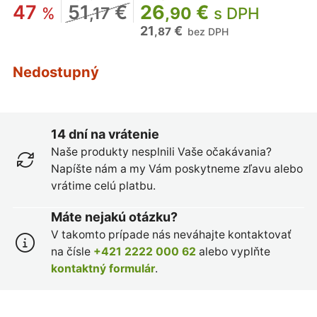
47
51
€
26
€
%
,17
,90
s DPH
21
€
,87
bez DPH
Nedostupný
14 dní na vrátenie
Naše produkty nesplnili Vaše očakávania?
Napíšte nám a my Vám poskytneme zľavu alebo
vrátime celú platbu.
Máte nejakú otázku?
V takomto prípade nás neváhajte kontaktovať
na čísle
+421 2222 000 62
alebo vyplňte
kontaktný formulár
.