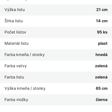
Výška listu
21 cm
Šírka listu
14 cm
Počet listov
95 ks
Materiál listu
plast
Farba kmeňa / stonky
hnedá
Farba vetvy
zelená
Farba listu
zelená
Výška kmeňa / stonky
65 cm
Farba vložky
čierna