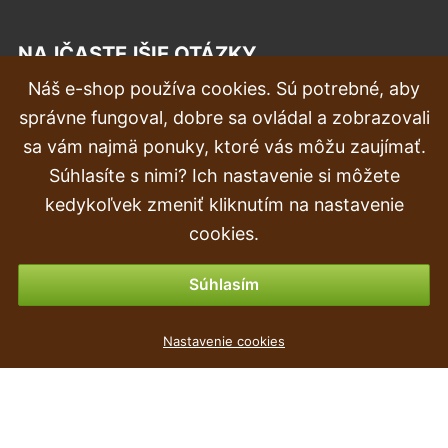
NAJČASTEJŠIE OTÁZKY
Náš e-shop používa cookies. Sú potrebné, aby
Reklamácia
správne fungoval, dobre sa ovládal a zobrazovali
Doprava a doručenie
sa vám najmä ponuky, ktoré vás môžu zaujímať.
Súhlasíte s nimi? Ich nastavenie si môžete
Objednávka
kedykoľvek zmeniť kliknutím na nastavenie
Vrátenie tovaru & vrátenie peňazí
cookies.
Možnosti platby
Súhlasím
Umelá rastlina Figovník 150 cm
Nastavenie cookies
30
€
,90