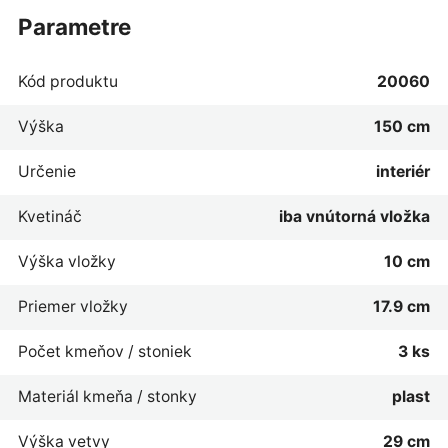
parametre
Kód produktu
20060
Výška
150 cm
Určenie
interiér
Kvetináč
iba vnútorná vložka
Výška vložky
10 cm
Priemer vložky
17.9 cm
Počet kmeňov / stoniek
3 ks
Materiál kmeňa / stonky
plast
Výška vetvy
29 cm