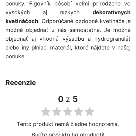
ponuky. Figovník pôsobí veľmi prirodzene vo
vysokých aj nízkych
dekoratívnych
kvetináčoch
. Odporúčané ozdobné kvetináče je
možné objednať u nás samostatne. Je možné
objednať aj vhodnú výsadbu a hydrogranulát
alebo iný plniaci materiál, ktoré nájdete v našej
ponuke.
recenzie
0
z
5
Tento produkt nemá žiadne hodnotenia.
Buďte prvý kto ho ohodnotí!