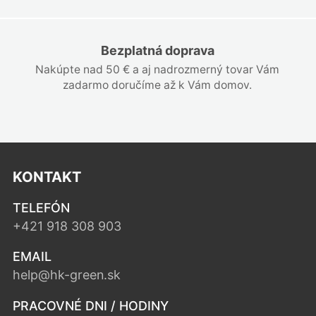
Bezplatná doprava
Nakúpte nad 50 € a aj nadrozmerný tovar Vám
zadarmo doručíme až k Vám domov.
KONTAKT
TELEFÓN
+421 918 308 903
EMAIL
help@hk-green.sk
PRACOVNÉ DNI / HODINY