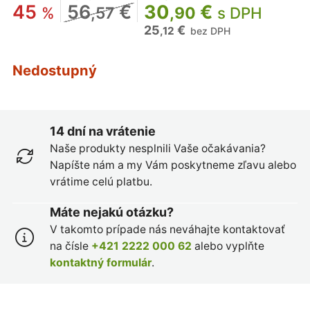
45
56
€
30
€
%
,57
,90
s DPH
25
€
,12
bez DPH
Nedostupný
14 dní na vrátenie
Naše produkty nesplnili Vaše očakávania?
Napíšte nám a my Vám poskytneme zľavu alebo
vrátime celú platbu.
Máte nejakú otázku?
V takomto prípade nás neváhajte kontaktovať
na čísle
+421 2222 000 62
alebo vyplňte
kontaktný formulár
.