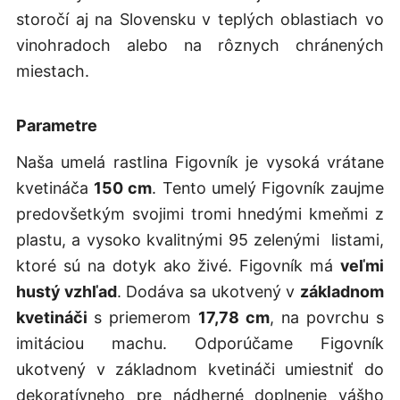
storočí aj na Slovensku v teplých oblastiach vo
vinohradoch alebo na rôznych chránených
miestach.
Parametre
Naša umelá rastlina Figovník je vysoká vrátane
kvetináča
150 cm
. Tento umelý Figovník zaujme
predovšetkým svojimi tromi hnedými kmeňmi z
plastu, a vysoko kvalitnými 95 zelenými listami,
ktoré sú na dotyk ako živé. Figovník má
veľmi
hustý vzhľad
. Dodáva sa ukotvený v
základnom
kvetináči
s priemerom
17,78 cm
, na povrchu s
imitáciou machu. Odporúčame Figovník
ukotvený v základnom kvetináči umiestniť do
dekoratívneho pre nádherné doplnenie vášho