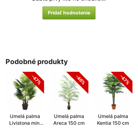
Pridať hodnotenie
podobné produkty
-47%
-46%
-47%
Umelá palma
Umelá palma
Umelá palma
Livistona mini
Areca 150 cm
Kentia 150 cm
100 cm