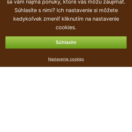
sa vám najmä ponuky, ktoré vás môžu zaujímať.
Súhlasíte s nimi? Ich nastavenie si môžete
Objednávka
kedykoľvek zmeniť kliknutím na nastavenie
Vrátenie tovaru & vrátenie peňazí
cookies.
Možnosti platby
Súhlasím
Umelý strom Kolokázia zelená 150 cm
Nastavenie cookies
44
€
,90