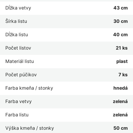
Dĺžka vetvy
43 cm
Šírka listu
30 cm
Dĺžka listu
40 cm
Počet listov
21 ks
Materiál listu
plast
Počet púčikov
7 ks
Farba kmeňa / stonky
hnedá
Farba vetvy
zelená
Farba listu
zelená
Výška kmeňa / stonky
50 cm