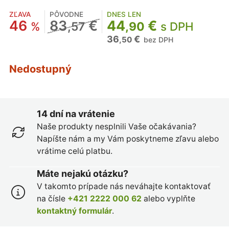
ZĽAVA
PÔVODNE
DNES LEN
46
83
€
44
€
%
,57
,90
s DPH
36
€
,50
bez DPH
Nedostupný
14 dní na vrátenie
Naše produkty nesplnili Vaše očakávania?
Napíšte nám a my Vám poskytneme zľavu alebo
vrátime celú platbu.
Máte nejakú otázku?
V takomto prípade nás neváhajte kontaktovať
na čísle
+421 2222 000 62
alebo vyplňte
kontaktný formulár
.