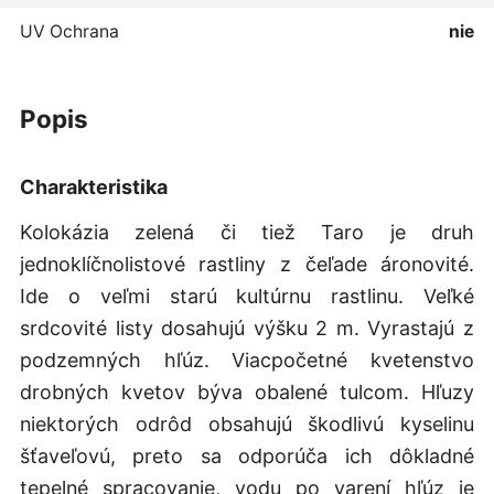
UV Ochrana
nie
popis
Charakteristika
Kolokázia zelená či tiež Taro je druh
jednoklíčnolistové rastliny z čeľade áronovité.
Ide o veľmi starú kultúrnu rastlinu. Veľké
srdcovité listy dosahujú výšku 2 m. Vyrastajú z
podzemných hľúz. Viacpočetné kvetenstvo
drobných kvetov býva obalené tulcom. Hľuzy
niektorých odrôd obsahujú škodlivú kyselinu
šťaveľovú, preto sa odporúča ich dôkladné
tepelné spracovanie, vodu po varení hľúz je