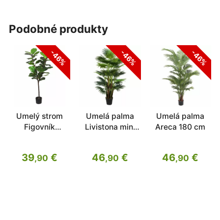
podobné produkty
-46%
-46%
-46%
Umelý strom
Umelá palma
Umelá palma
Figovník
Livistona mini
Areca 180 cm
lýrovitolistý 150
160 cm
cm
39
€
46
€
46
€
,90
,90
,90