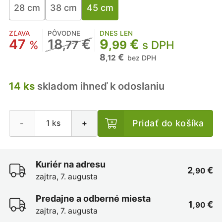
28 cm
38 cm
45 cm
ZĽAVA
PÔVODNE
DNES LEN
47
18
€
9
€
%
,77
,99
s DPH
8
€
,12
bez DPH
14 ks
skladom ihneď k odoslaniu
Pridať do košíka
-
+
Kuriér na adresu
2
€
,90
zajtra, 7. augusta
Predajne a odberné miesta
1
€
,90
zajtra, 7. augusta