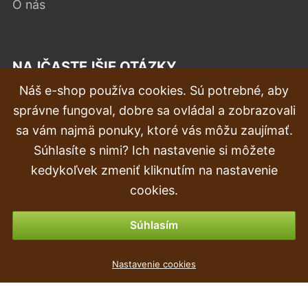
O nás
NAJČASTEJŠIE OTÁZKY
Náš e-shop používa cookies. Sú potrebné, aby
Reklamácia
správne fungoval, dobre sa ovládal a zobrazovali
Doprava a doručenie
sa vám najmä ponuky, ktoré vás môžu zaujímať.
Súhlasíte s nimi? Ich nastavenie si môžete
Objednávka
kedykoľvek zmeniť kliknutím na nastavenie
Vrátenie tovaru & vrátenie peňazí
cookies.
Možnosti platby
Súhlasím
Umelá guľa Pachysandra 45 cm
Nastavenie cookies
9
€
,99