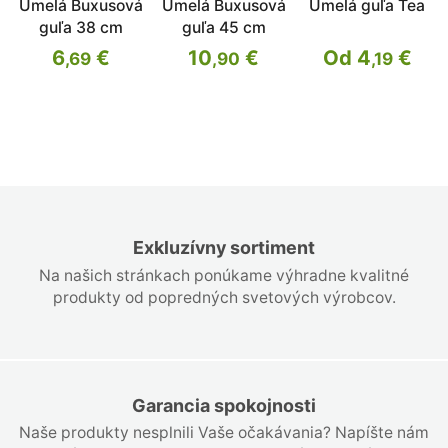
Umelá Buxusová
Umelá Buxusová
Umelá guľa Tea
guľa 38 cm
guľa 45 cm
6
€
10
€
Od 4
€
,69
,90
,19
Exkluzívny sortiment
Na našich stránkach ponúkame výhradne kvalitné
produkty od popredných svetových výrobcov.
Garancia spokojnosti
Naše produkty nesplnili Vaše očakávania? Napíšte nám