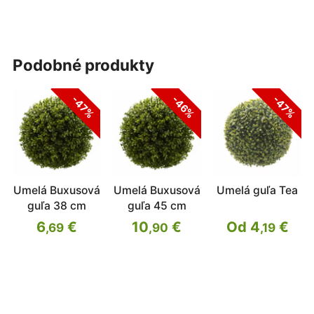
podobné produkty
-47%
-46%
-47%
Umelá Buxusová
Umelá Buxusová
Umelá guľa Tea
guľa 38 cm
guľa 45 cm
6
€
10
€
Od 4
€
,69
,90
,19