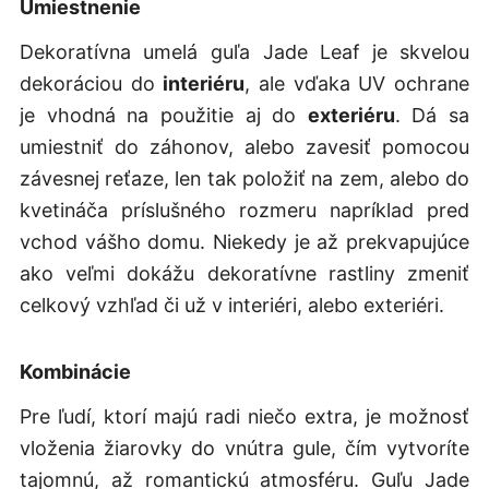
Umiestnenie
Dekoratívna umelá guľa Jade Leaf je skvelou
dekoráciou do
interiéru
, ale vďaka UV ochrane
je vhodná na použitie aj do
exteriéru
. Dá sa
umiestniť do záhonov, alebo zavesiť pomocou
závesnej reťaze, len tak položiť na zem, alebo do
kvetináča príslušného rozmeru napríklad pred
vchod vášho domu. Niekedy je až prekvapujúce
ako veľmi dokážu dekoratívne rastliny zmeniť
celkový vzhľad či už v interiéri, alebo exteriéri.
Kombinácie
Pre ľudí, ktorí majú radi niečo extra, je možnosť
vloženia žiarovky do vnútra gule, čím vytvoríte
tajomnú, až romantickú atmosféru. Guľu Jade