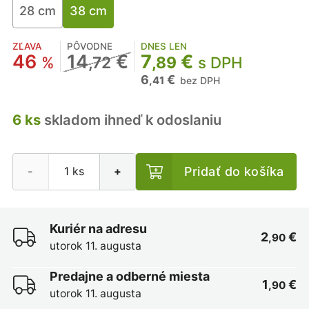
28 cm
38 cm
ZĽAVA
PÔVODNE
DNES LEN
46
14
€
7
€
%
,72
,89
s DPH
6
€
,41
bez DPH
6 ks
skladom ihneď k odoslaniu
Pridať do košíka
-
+
Kuriér na adresu
2
€
,90
utorok 11. augusta
Predajne a odberné miesta
1
€
,90
utorok 11. augusta