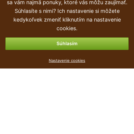
Doprava a doručenie
sa vám najmä ponuky, ktoré vás môžu zaujímať.
Súhlasíte s nimi? Ich nastavenie si môžete
Objednávka
kedykoľvek zmeniť kliknutím na nastavenie
Vrátenie tovaru & vrátenie peňazí
cookies.
Možnosti platby
Súhlasím
Umelá guľa Jade Leaf 38 cm
Nastavenie cookies
7
€
,89