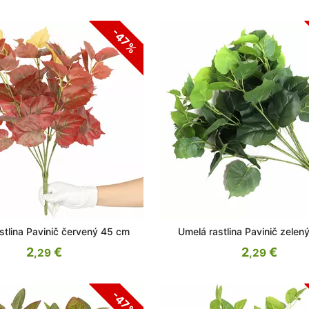
-47%
stlina Pavinič červený 45 cm
Umelá rastlina Pavinič zelen
2
€
2
€
,29
,29
-47%