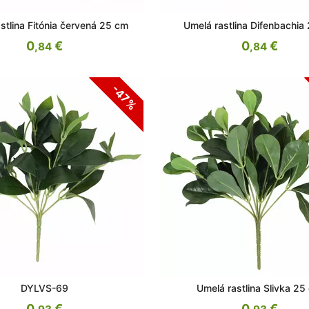
stlina Fitónia červená 25 cm
Umelá rastlina Difenbachia
0
€
0
€
,84
,84
-47%
DYLVS-69
Umelá rastlina Slivka 25
0
€
0
€