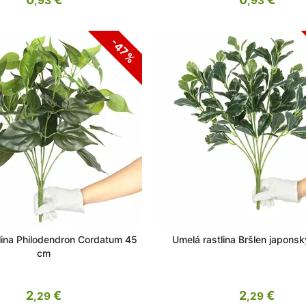
,93
,93
-47%
lina Philodendron Cordatum 45
Umelá rastlina Bršlen japons
cm
2
€
2
€
,29
,29