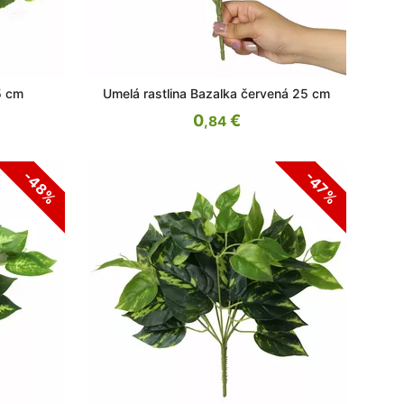
5 cm
Umelá rastlina Bazalka červená 25 cm
0
€
,84
-48%
-47%