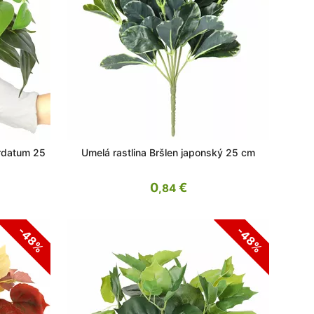
ordatum 25
Umelá rastlina Bršlen japonský 25 cm
0
€
,84
-48%
-48%