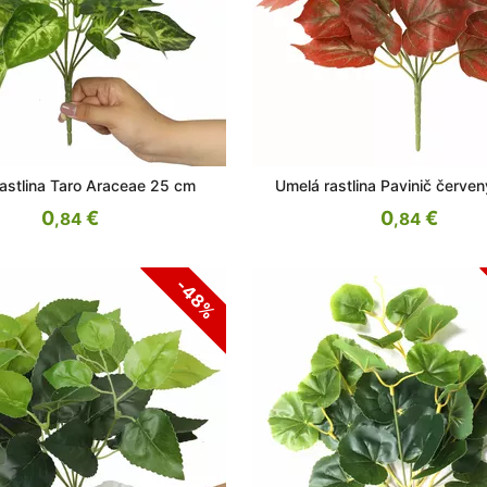
astlina Taro Araceae 25 cm
Umelá rastlina Pavinič červe
0
€
0
€
,84
,84
-48%