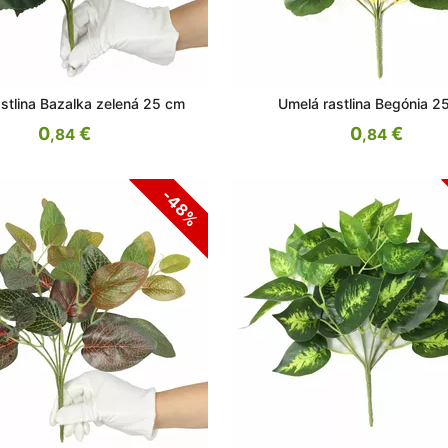
stlina Bazalka zelená 25 cm
Umelá rastlina Begónia 2
0
€
0
€
,84
,84
-48%