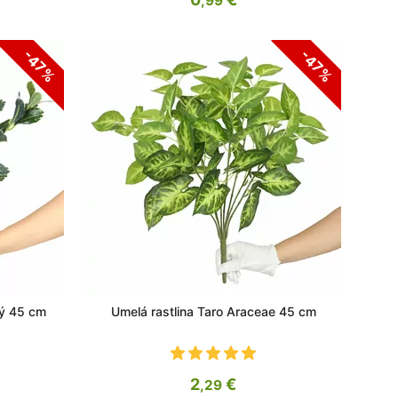
,99
-47%
-47%
ký 45 cm
Umelá rastlina Taro Araceae 45 cm
2
€
,29