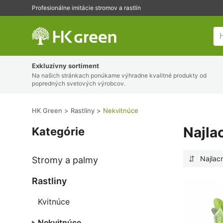
Profesionálne imitácie stromov a rastlín
HK Green
Exkluzívny sortiment
Na našich stránkach ponúkame výhradne kvalitné produkty od
popredných svetových výrobcov.
HK Green
Rastliny
Nekvitnúce
Najla
Kategórie
Najlacn
Stromy a palmy
Rastliny
Kvitnúce
Nekvitnúce