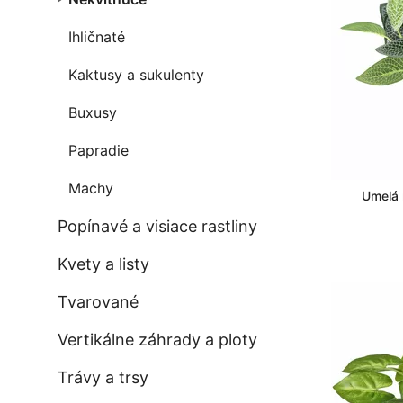
Ihličnaté
Kaktusy a sukulenty
Buxusy
Papradie
Machy
Umelá r
Popínavé a visiace rastliny
Kvety a listy
Tvarované
Vertikálne záhrady a ploty
Trávy a trsy