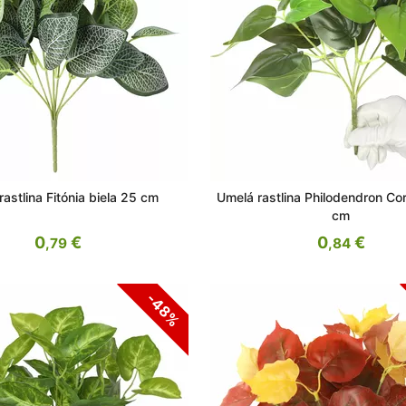
astlina Fitónia biela 25 cm
Umelá rastlina Philodendron C
cm
0
€
0
€
,79
,84
-48%