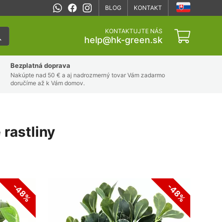
BLOG
KONTAKT
KONTAKTUJTE NÁS
help@hk-green.sk
Bezplatná doprava
Nakúpte nad 50 € a aj nadrozmerný tovar Vám zadarmo
doručíme až k Vám domov.
 rastliny
-48%
-48%