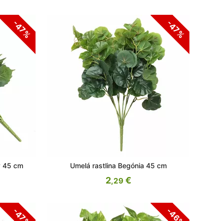
-47%
-47%
ý 45 cm
Umelá rastlina Begónia 45 cm
2
€
,29
-46%
-47%