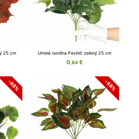
ný 25 cm
Umelá rastlina Pavinič zelený 25 cm
0
€
,84
-48%
-48%