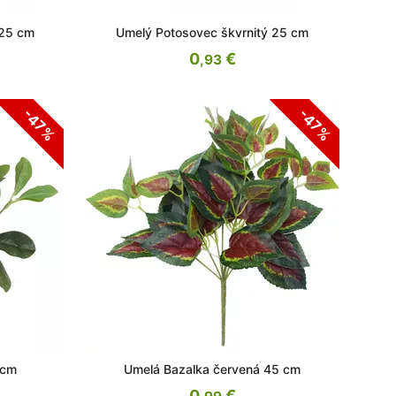
 25 cm
Umelý Potosovec škvrnitý 25 cm
0
€
,93
-47%
-47%
 cm
Umelá Bazalka červená 45 cm
0
€