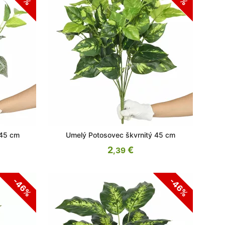
 45 cm
Umelý Potosovec škvrnitý 45 cm
2
€
,39
-46%
-46%