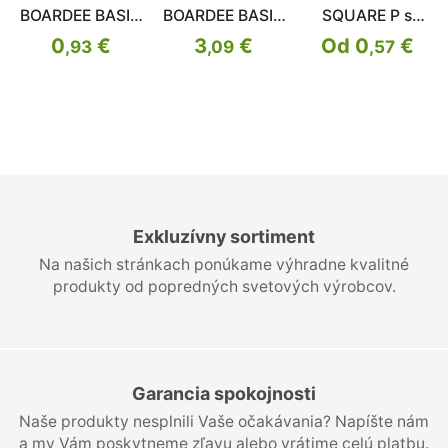
BOARDEE BASIC
BOARDEE BASIC
SQUARE P s
bílý 23,9cm
bílý 28,5cm
miskou
0
€
3
€
Od 0
€
,93
,09
,57
Exkluzívny sortiment
Na našich stránkach ponúkame výhradne kvalitné
produkty od popredných svetových výrobcov.
Garancia spokojnosti
Naše produkty nesplnili Vaše očakávania? Napíšte nám
a my Vám poskytneme zľavu alebo vrátime celú platbu.