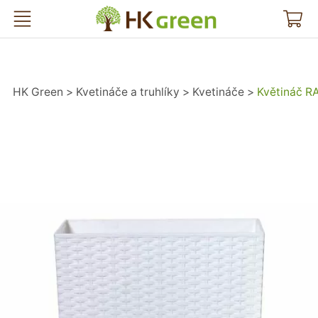
HK Green
HK Green
Kvetináče a truhlíky
Kvetináče
Květináč R