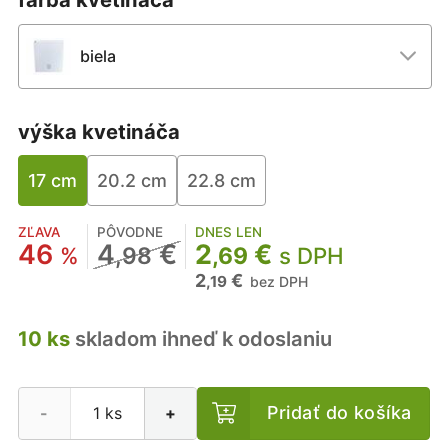
biela
výška kvetináča
17 cm
20.2 cm
22.8 cm
ZĽAVA
PÔVODNE
DNES LEN
46
4
€
2
€
%
,98
,69
s DPH
2
€
,19
bez DPH
10 ks
skladom ihneď k odoslaniu
Pridať do košíka
-
+