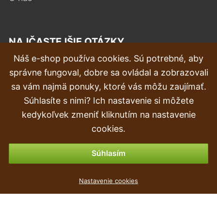
NAJČASTEJŠIE OTÁZKY
Náš e-shop používa cookies. Sú potrebné, aby
Reklamácia
správne fungoval, dobre sa ovládal a zobrazovali
Doprava a doručenie
sa vám najmä ponuky, ktoré vás môžu zaujímať.
Súhlasíte s nimi? Ich nastavenie si môžete
Objednávka
kedykoľvek zmeniť kliknutím na nastavenie
Vrátenie tovaru & vrátenie peňazí
cookies.
Možnosti platby
Súhlasím
Květináč RATO LOW + vklad bílý 17cm
Nastavenie cookies
2
€
,69