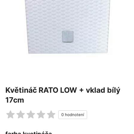
Květináč RATO LOW + vklad bílý
17cm
farba kvetináča