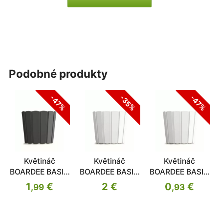
podobné produkty
-47%
-47%
-35%
Květináč
Květináč
Květináč
BOARDEE BASIC
BOARDEE BASIC
BOARDEE BASIC
antracit 23,9cm
bílý 19,9cm
bílý 23,9cm
1
€
2 €
0
€
,99
,93