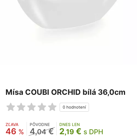
Mísa COUBI ORCHID bílá 36,0cm
ZĽAVA
PÔVODNE
DNES LEN
46
4
€
2
€
%
,04
,19
s DPH