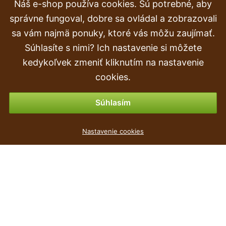
Náš e-shop používa cookies. Sú potrebné, aby
Reklamácia
správne fungoval, dobre sa ovládal a zobrazovali
Doprava a doručenie
sa vám najmä ponuky, ktoré vás môžu zaujímať.
Súhlasíte s nimi? Ich nastavenie si môžete
Objednávka
kedykoľvek zmeniť kliknutím na nastavenie
Vrátenie tovaru & vrátenie peňazí
cookies.
Možnosti platby
Súhlasím
Mísa COUBI ORCHID bílá 36,0cm
Nastavenie cookies
2
€
,19