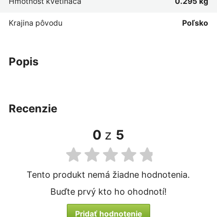
Hmotnosť kvetináča
0.295 kg
Krajina pôvodu
Poľsko
popis
recenzie
0
z
5
Tento produkt nemá žiadne hodnotenia.
Buďte prvý kto ho ohodnotí!
Pridať hodnotenie