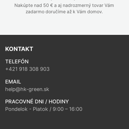
Nakúpte nad 50 € a aj nadrozmerný tovar Vám
zadarmo doručíme až k Vám domov.
KONTAKT
TELEFÓN
+421 918 308 903
EMAIL
help@hk-green.sk
PRACOVNÉ DNI / HODINY
Pondelok - Piatok / 9:00 – 16:00