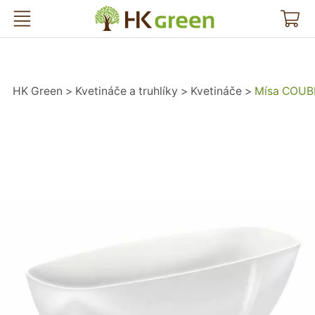
HK Green
HK Green
Kvetináče a truhlíky
Kvetináče
Mísa COUBI