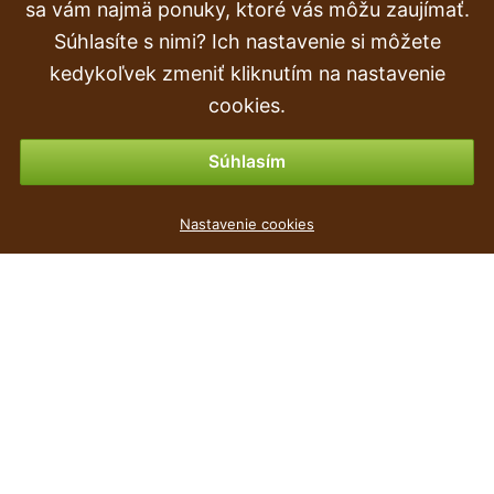
Doprava a doručenie
sa vám najmä ponuky, ktoré vás môžu zaujímať.
Súhlasíte s nimi? Ich nastavenie si môžete
Objednávka
kedykoľvek zmeniť kliknutím na nastavenie
Vrátenie tovaru & vrátenie peňazí
cookies.
Možnosti platby
Súhlasím
Květináč s miskou SANDY P bílý 18,8cm
Nastavenie cookies
1
€
,89