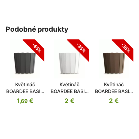
podobné produkty
-45%
-35%
-35%
Květináč
Květináč
Květináč
BOARDEE BASIC
BOARDEE BASIC
BOARDEE BASIC
antracit 19,9cm
bílý 19,9cm
hnědý 19,9cm
1
€
2 €
2 €
,69