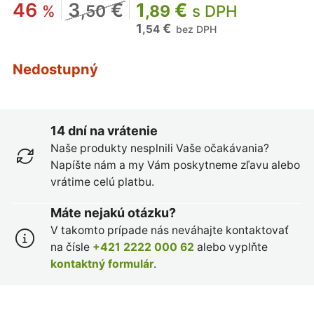
46
3
€
1
€
%
,50
,89
s DPH
1
€
,54
bez DPH
Nedostupný
14 dní na vrátenie
Naše produkty nesplnili Vaše očakávania?
Napíšte nám a my Vám poskytneme zľavu alebo
vrátime celú platbu.
Máte nejakú otázku?
V takomto prípade nás neváhajte kontaktovať
na čísle
+421 2222 000 62
alebo vyplňte
kontaktný formulár
.