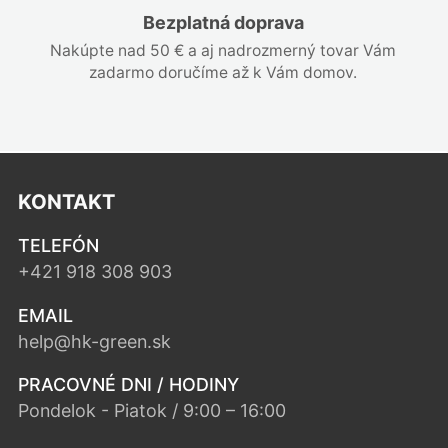
Bezplatná doprava
Nakúpte nad 50 € a aj nadrozmerný tovar Vám
zadarmo doručíme až k Vám domov.
KONTAKT
TELEFÓN
+421 918 308 903
EMAIL
help@hk-green.sk
PRACOVNÉ DNI / HODINY
Pondelok - Piatok / 9:00 – 16:00