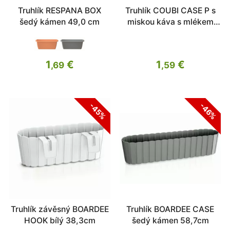
Truhlík RESPANA BOX
Truhlík COUBI CASE P s
šedý kámen 49,0 cm
miskou káva s mlékem
24cm
1
€
1
€
,69
,59
-45%
-46%
Truhlík závěsný BOARDEE
Truhlík BOARDEE CASE
HOOK bílý 38,3cm
šedý kámen 58,7cm