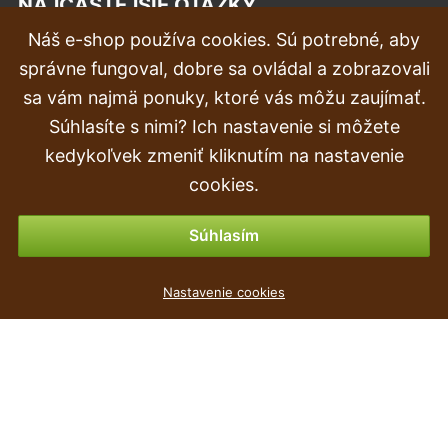
NAJČASTEJŠIE OTÁZKY
Náš e-shop používa cookies. Sú potrebné, aby
Reklamácia
správne fungoval, dobre sa ovládal a zobrazovali
Doprava a doručenie
sa vám najmä ponuky, ktoré vás môžu zaujímať.
Súhlasíte s nimi? Ich nastavenie si môžete
Objednávka
kedykoľvek zmeniť kliknutím na nastavenie
Vrátenie tovaru & vrátenie peňazí
cookies.
Možnosti platby
Súhlasím
Nastavenie cookies
populárne