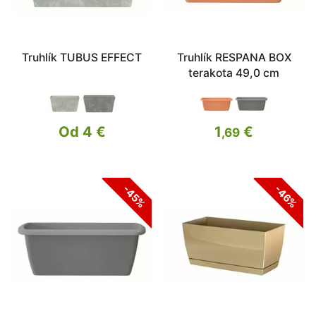
Truhlík TUBUS EFFECT
Truhlík RESPANA BOX
terakota 49,0 cm
Od 4 €
1
€
,69
-45%
-46%