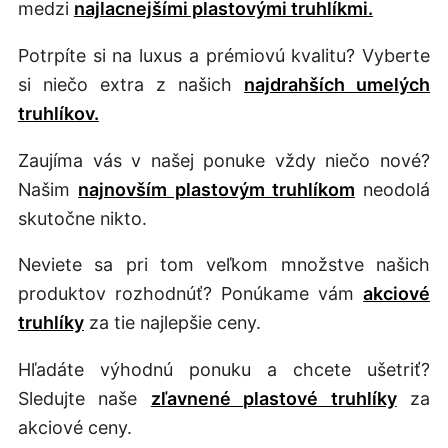
medzi
najlacnejšími plastovými truhlíkmi.
Potrpíte si na luxus a prémiovú kvalitu? Vyberte
si niečo extra z našich
najdrahších umelých
truhlíkov.
Zaujíma vás v našej ponuke vždy niečo nové?
Našim
najnovším plastovým truhlíkom
neodolá
skutočne nikto.
Neviete sa pri tom veľkom množstve našich
produktov rozhodnúť? Ponúkame vám
akciové
truhlíky
za tie najlepšie ceny.
Hľadáte výhodnú ponuku a chcete ušetriť?
Sledujte naše
zľavnené plastové truhlíky
za
akciové ceny.