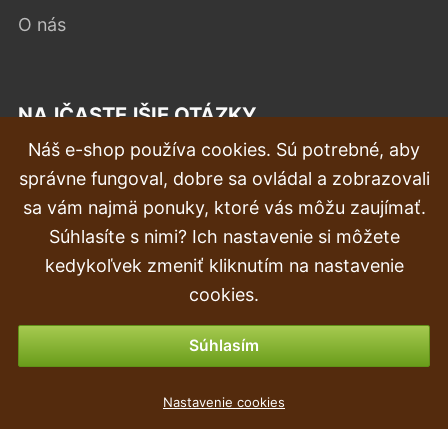
O nás
NAJČASTEJŠIE OTÁZKY
Náš e-shop používa cookies. Sú potrebné, aby
Reklamácia
správne fungoval, dobre sa ovládal a zobrazovali
Doprava a doručenie
sa vám najmä ponuky, ktoré vás môžu zaujímať.
Súhlasíte s nimi? Ich nastavenie si môžete
Objednávka
kedykoľvek zmeniť kliknutím na nastavenie
Vrátenie tovaru & vrátenie peňazí
cookies.
Možnosti platby
Súhlasím
Květináč RATO LOW + vklad bílý 26,2cm
Nastavenie cookies
5 €