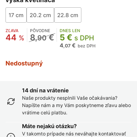
17 cm
20.2 cm
22.8 cm
ZĽAVA
PÔVODNE
DNES LEN
44
8
€
5 €
%
,90
s DPH
4
€
,07
bez DPH
Nedostupný
14 dní na vrátenie
Naše produkty nesplnili Vaše očakávania?
Napíšte nám a my Vám poskytneme zľavu alebo
vrátime celú platbu.
Máte nejakú otázku?
V takomto prípade nás neváhajte kontaktovať