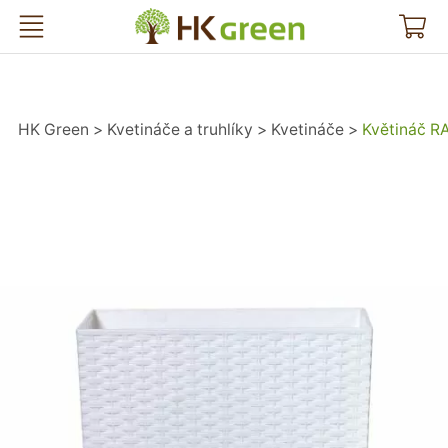
HK Green
HK Green
Kvetináče a truhlíky
Kvetináče
Květináč R