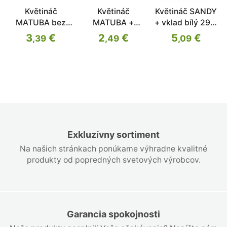
Květináč
Květináč
Květináč SANDY
MATUBA bez
MATUBA +
+ vklad bílý 29,7
vkladu bílý
vklad bílý 30cm
cm
3
€
2
€
5
€
,39
,49
,09
38,8cm
Exkluzívny sortiment
Na našich stránkach ponúkame výhradne kvalitné
produkty od popredných svetových výrobcov.
Garancia spokojnosti