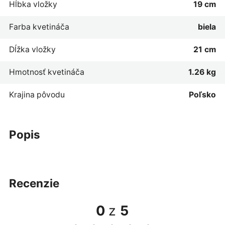
Hĺbka vložky
19 cm
Farba kvetináča
biela
Dĺžka vložky
21 cm
Hmotnosť kvetináča
1.26 kg
Krajina pôvodu
Poľsko
popis
recenzie
0
z
5