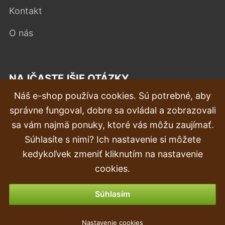
Kontakt
O nás
NAJČASTEJŠIE OTÁZKY
Náš e-shop používa cookies. Sú potrebné, aby
Reklamácia
správne fungoval, dobre sa ovládal a zobrazovali
Doprava a doručenie
sa vám najmä ponuky, ktoré vás môžu zaujímať.
Súhlasíte s nimi? Ich nastavenie si môžete
Objednávka
kedykoľvek zmeniť kliknutím na nastavenie
Vrátenie tovaru & vrátenie peňazí
cookies.
Možnosti platby
Súhlasím
Květináč RATO SQUARE + vklad bílý 22,5cm
Nastavenie cookies