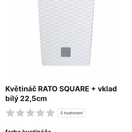
Květináč RATO SQUARE + vklad
bílý 22,5cm
farba kvetináča