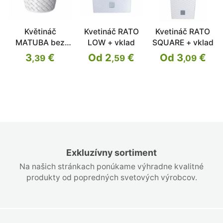
Květináč
Kvetináč RATO
Kvetináč RATO
MATUBA bez
LOW + vklad
SQUARE + vklad
vkladu bílý
3
€
Od 2
€
Od 3
€
,39
,59
,09
38,8cm
Exkluzívny sortiment
Na našich stránkach ponúkame výhradne kvalitné
produkty od popredných svetových výrobcov.