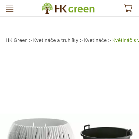
HK Green
HK Green
Kvetináče a truhlíky
Kvetináče
Květináč s