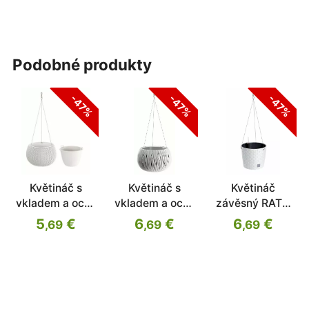
podobné produkty
-47%
-47%
-47%
Květináč s
Květináč s
Květináč
vkladem a ocel.
vkladem a ocel.
závěsný RATO
lankem SPLOFY
lankem SANDY
ROUND W +
5
€
6
€
6
€
,69
,69
,69
BOWL WS bílý
BOWL WS bílý
vklad bílý
23,9 cm
23,8 cm
25,6cm