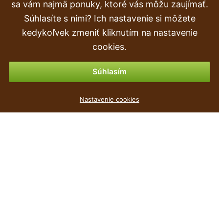
Doprava a doručenie
sa vám najmä ponuky, ktoré vás môžu zaujímať.
Súhlasíte s nimi? Ich nastavenie si môžete
Objednávka
kedykoľvek zmeniť kliknutím na nastavenie
Vrátenie tovaru & vrátenie peňazí
cookies.
Možnosti platby
Súhlasím
Květináč s vkladem SANDY BOWL bílý 29cm
Nastavenie cookies
2
€
,69