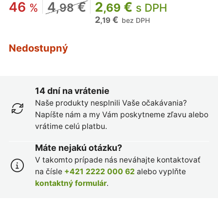
46
4
€
2
€
%
,98
,69
s DPH
2
€
,19
bez DPH
Nedostupný
14 dní na vrátenie
Naše produkty nesplnili Vaše očakávania?
Napíšte nám a my Vám poskytneme zľavu alebo
vrátime celú platbu.
Máte nejakú otázku?
V takomto prípade nás neváhajte kontaktovať
na čísle
+421 2222 000 62
alebo vyplňte
kontaktný formulár
.