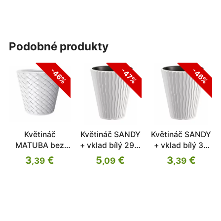
podobné produkty
-46%
-47%
-46%
Květináč
Květináč SANDY
Květináč SANDY
MATUBA bez
+ vklad bílý 29,7
+ vklad bílý 39
vkladu bílý
cm
cm
3
€
5
€
3
€
,39
,09
,39
38,8cm