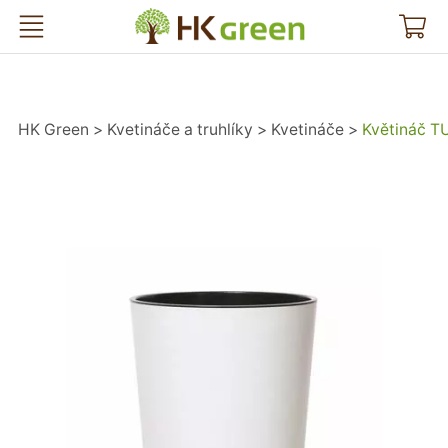
HK Green
HK Green
Kvetináče a truhlíky
Kvetináče
Květináč T