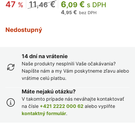
47
11
€
6
€
%
,46
,09
s DPH
4
€
,95
bez DPH
Nedostupný
14 dní na vrátenie
Naše produkty nesplnili Vaše očakávania?
Napíšte nám a my Vám poskytneme zľavu alebo
vrátime celú platbu.
Máte nejakú otázku?
V takomto prípade nás neváhajte kontaktovať
na čísle
+421 2222 000 62
alebo vyplňte
kontaktný formulár
.