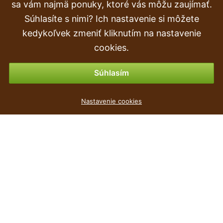
Doprava a doručenie
sa vám najmä ponuky, ktoré vás môžu zaujímať.
Súhlasíte s nimi? Ich nastavenie si môžete
Objednávka
kedykoľvek zmeniť kliknutím na nastavenie
Vrátenie tovaru & vrátenie peňazí
cookies.
Možnosti platby
Súhlasím
Květináč TUBUS SLIM + vklad bílý mat 25cm
Nastavenie cookies
6
€
,09