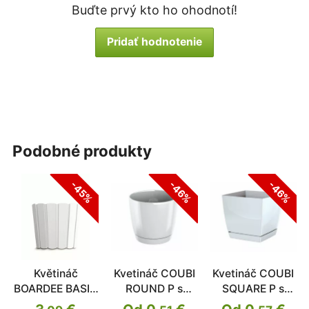
Buďte prvý kto ho ohodnotí!
Pridať hodnotenie
podobné produkty
-45%
-46%
-46%
Květináč
Kvetináč COUBI
Kvetináč COUBI
BOARDEE BASIC
ROUND P s
SQUARE P s
bílý 28,5cm
miskou
miskou