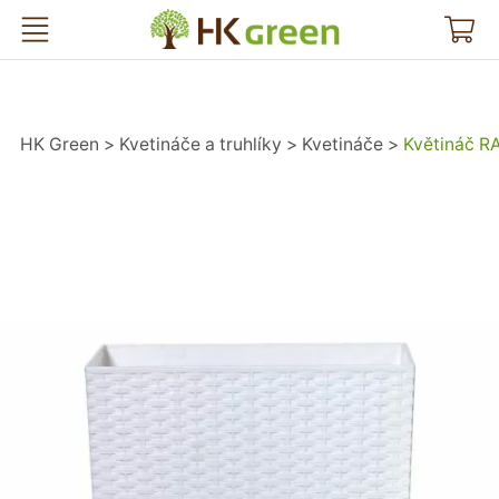
HK Green
HK Green
Kvetináče a truhlíky
Kvetináče
Květináč R