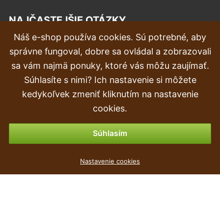
NAJČASTEJŠIE OTÁZKY
Náš e-shop používa cookies. Sú potrebné, aby
Reklamácia
správne fungoval, dobre sa ovládal a zobrazovali
Doprava a doručenie
sa vám najmä ponuky, ktoré vás môžu zaujímať.
Súhlasíte s nimi? Ich nastavenie si môžete
Objednávka
kedykoľvek zmeniť kliknutím na nastavenie
Vrátenie tovaru & vrátenie peňazí
cookies.
Možnosti platby
Súhlasím
Květináč RATO LOW + vklad bílý 20cm
Nastavenie cookies
3
€
,29