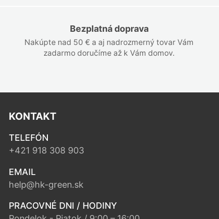
Bezplatná doprava
Nakúpte nad 50 € a aj nadrozmerný tovar Vám
zadarmo doručíme až k Vám domov.
KONTAKT
TELEFÓN
+421 918 308 903
EMAIL
help@hk-green.sk
PRACOVNÉ DNI / HODINY
Pondelok - Piatok / 9:00 – 16:00