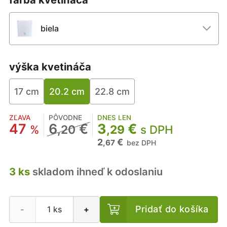
biela
výška kvetináča
17 cm
20.2 cm
22.8 cm
ZĽAVA
PÔVODNE
DNES LEN
47
6
€
3
€
%
,20
,29
s DPH
2
€
,67
bez DPH
3 ks
skladom ihneď k odoslaniu
Pridať do košíka
-
+