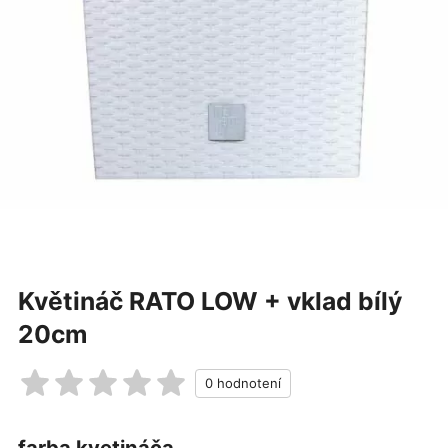
Květináč RATO LOW + vklad bílý
20cm
farba kvetináča