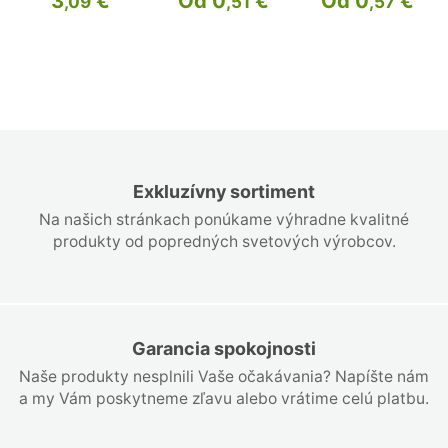
3
€
Od 0
€
Od 0
€
,09
,51
,57
Exkluzívny sortiment
Na našich stránkach ponúkame výhradne kvalitné
produkty od popredných svetových výrobcov.
Garancia spokojnosti
Naše produkty nesplnili Vaše očakávania? Napíšte nám
a my Vám poskytneme zľavu alebo vrátime celú platbu.