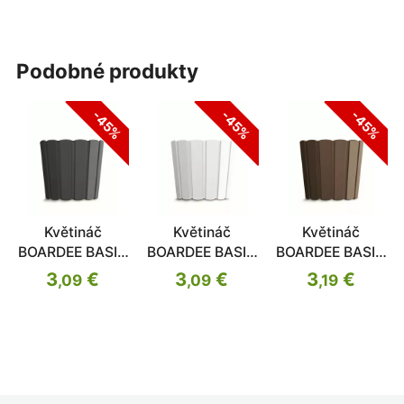
podobné produkty
-45%
-45%
-45%
Květináč
Květináč
Květináč
BOARDEE BASIC
BOARDEE BASIC
BOARDEE BASIC
antracit 28,5cm
bílý 28,5cm
hnědý 28,5cm
3
€
3
€
3
€
,09
,09
,19