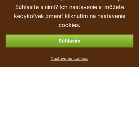
Súhlasíte s nimi? Ich nastavenie si môžete
Objednávka
kedykoľvek zmeniť kliknutím na nastavenie
Vrátenie tovaru & vrátenie peňazí
cookies.
Možnosti platby
Súhlasím
Květináč WHEATY bílý 25,8cm
Nastavenie cookies
2
€
,69