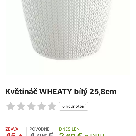
Květináč WHEATY bílý 25,8cm
ZĽAVA
PÔVODNE
DNES LEN
46
4
€
2
€