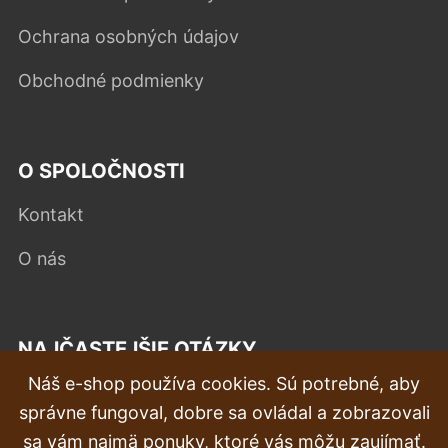
Ochrana osobných údajov
Obchodné podmienky
O SPOLOČNOSTI
Kontakt
O nás
NAJČASTEJŠIE OTÁZKY
Náš e-shop používa cookies. Sú potrebné, aby
Reklamácia
správne fungoval, dobre sa ovládal a zobrazovali
Doprava a doručenie
sa vám najmä ponuky, ktoré vás môžu zaujímať.