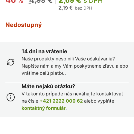
%
,98
,69
s DPH
2
€
,19
bez DPH
Nedostupný
14 dní na vrátenie
Naše produkty nesplnili Vaše očakávania?
Napíšte nám a my Vám poskytneme zľavu alebo
vrátime celú platbu.
Máte nejakú otázku?
V takomto prípade nás neváhajte kontaktovať
na čísle
+421 2222 000 62
alebo vyplňte
kontaktný formulár
.