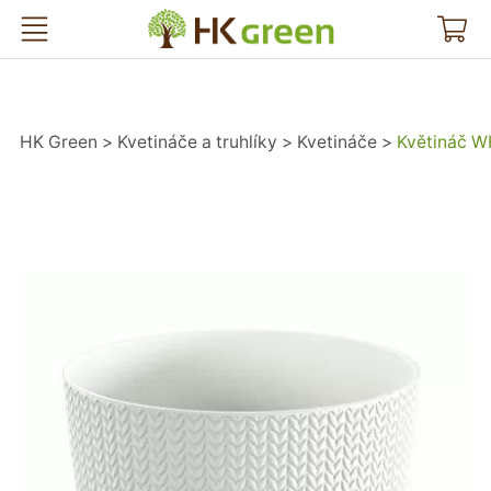
HK Green
HK Green
Kvetináče a truhlíky
Kvetináče
Květináč W