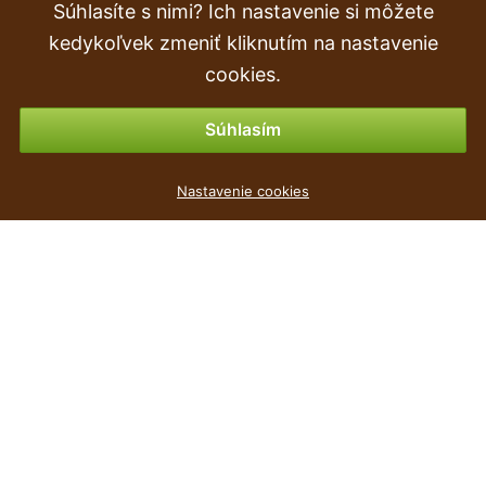
Súhlasíte s nimi? Ich nastavenie si môžete
Objednávka
kedykoľvek zmeniť kliknutím na nastavenie
Vrátenie tovaru & vrátenie peňazí
cookies.
Možnosti platby
Súhlasím
Květináč hranatý RATOLLA SQUARE umbra 14,5cm
Nastavenie cookies
1
€
,39