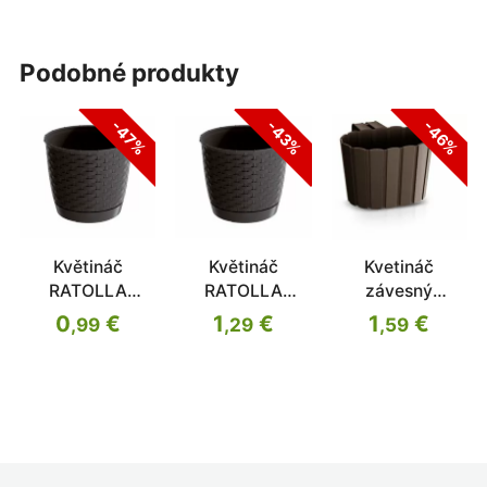
podobné produkty
-47%
-43%
-46%
Květináč
Květináč
Kvetináč
RATOLLA
RATOLLA
závesný
ROUND umbra
ROUND umbra
BOARDEE HOOK
0
€
1
€
1
€
,99
,29
,59
16,5cm
14,5cm
19,4 cm