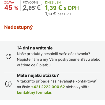
ZĽAVA
PÔVODNE
DNES LEN
45
2
€
1
€
%
,55
,39
s DPH
1
€
,13
bez DPH
Nedostupný
14 dní na vrátenie
Naše produkty nesplnili Vaše očakávania?
Napíšte nám a my Vám poskytneme zľavu alebo
vrátime celú platbu.
Máte nejakú otázku?
V takomto prípade nás neváhajte kontaktovať
na čísle
+421 2222 000 62
alebo vyplňte
kontaktný formulár
.