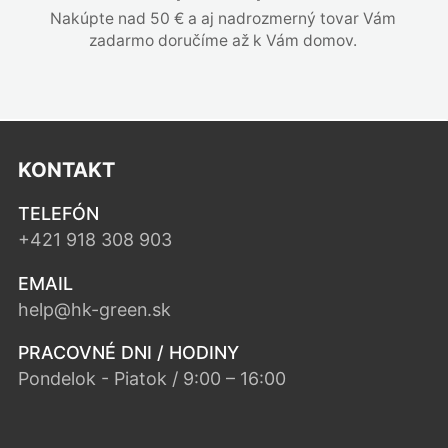
Nakúpte nad 50 € a aj nadrozmerný tovar Vám
zadarmo doručíme až k Vám domov.
KONTAKT
TELEFÓN
+421 918 308 903
EMAIL
help@hk-green.sk
PRACOVNÉ DNI / HODINY
Pondelok - Piatok / 9:00 – 16:00