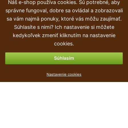
Náš e-shop používa cookies. Sú potrebné, aby
Reklamácia
správne fungoval, dobre sa ovládal a zobrazovali
Doprava a doručenie
sa vám najmä ponuky, ktoré vás môžu zaujímať.
Súhlasíte s nimi? Ich nastavenie si môžete
Objednávka
kedykoľvek zmeniť kliknutím na nastavenie
Vrátenie tovaru & vrátenie peňazí
cookies.
Možnosti platby
Súhlasím
Žardinka MISA grafit 26cm
Nastavenie cookies
1
€
,39