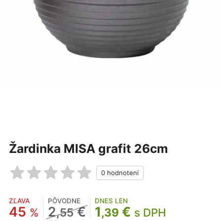
Žardinka MISA grafit 26cm
ZĽAVA
PÔVODNE
DNES LEN
45
2
€
1
€
%
,55
,39
s DPH