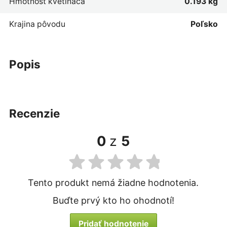
Hmotnosť kvetináča
0.193 kg
Krajina pôvodu
Poľsko
popis
recenzie
0
z
5
Tento produkt nemá žiadne hodnotenia.
Buďte prvý kto ho ohodnotí!
Pridať hodnotenie