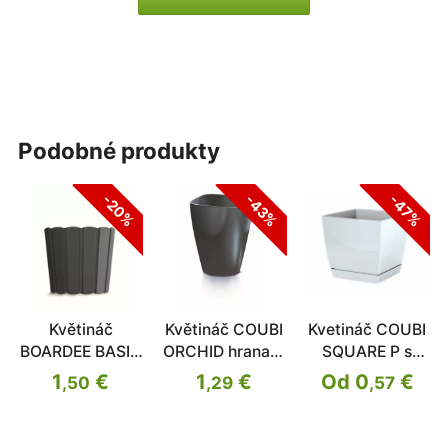
podobné produkty
-20%
-43%
-47%
Květináč
Květináč COUBI
Kvetináč COUBI
BOARDEE BASIC
ORCHID hranatý
SQUARE P s
antracit 14,4cm
antracit 13,2cm
miskou
1
€
1
€
Od 0
€
,50
,29
,57