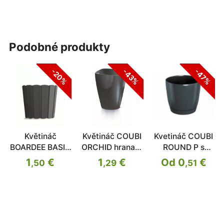
podobné produkty
-20%
-43%
-47%
Květináč
Květináč COUBI
Kvetináč COUBI
BOARDEE BASIC
ORCHID hranatý
ROUND P s
antracit 14,4cm
antracit 13,2cm
miskou
1
€
1
€
Od 0
€
,50
,29
,51