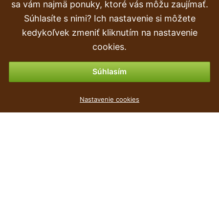
Doprava a doručenie
sa vám najmä ponuky, ktoré vás môžu zaujímať.
Súhlasíte s nimi? Ich nastavenie si môžete
Objednávka
kedykoľvek zmeniť kliknutím na nastavenie
Vrátenie tovaru & vrátenie peňazí
cookies.
Možnosti platby
Súhlasím
Květináč s krajkou LACE antracit 16,0 cm
Nastavenie cookies
0
€
,67