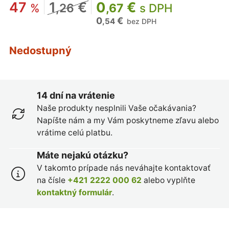
47
1
€
0
€
%
,26
,67
s DPH
0
€
,54
bez DPH
Nedostupný
14 dní na vrátenie
Naše produkty nesplnili Vaše očakávania?
Napíšte nám a my Vám poskytneme zľavu alebo
vrátime celú platbu.
Máte nejakú otázku?
V takomto prípade nás neváhajte kontaktovať
na čísle
+421 2222 000 62
alebo vyplňte
kontaktný formulár
.