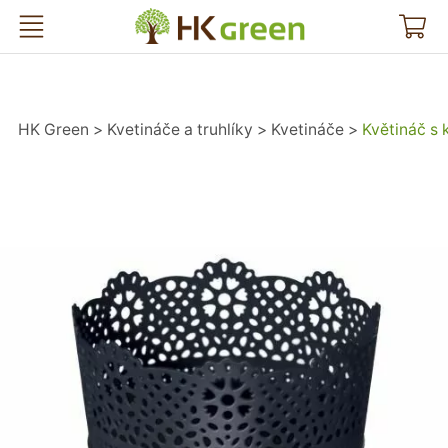
HK Green
HK Green
Kvetináče a truhlíky
Kvetináče
Květináč s 