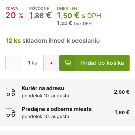
ZĽAVA
PÔVODNE
DNES LEN
20
1
€
1
€
%
,88
,50
s DPH
1
€
,22
bez DPH
12 ks
skladom ihneď k odoslaniu
Pridať do košíka
-
+
Kuriér na adresu
2
€
,90
pondelok 10. augusta
Predajne a odberné miesta
1
€
,90
pondelok 10. augusta