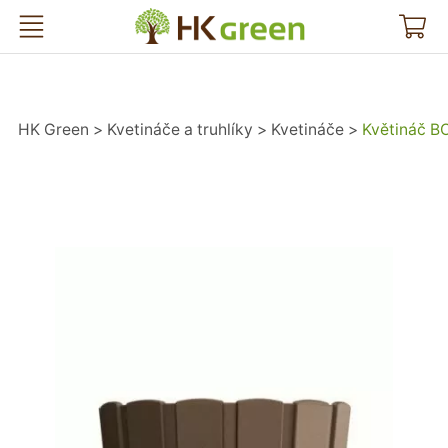
HK Green
HK Green
Kvetináče a truhlíky
Kvetináče
Květináč B