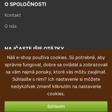
O SPOLOČNOSTI
Kontakt
O nás
NAJČASTEJŠIE OTÁZKY
Náš e-shop používa cookies. Sú potrebné, aby
Reklamácia
správne fungoval, dobre sa ovládal a zobrazovali
Doprava a doručenie
sa vám najmä ponuky, ktoré vás môžu zaujímať.
Súhlasíte s nimi? Ich nastavenie si môžete
Objednávka
kedykoľvek zmeniť kliknutím na nastavenie
Vrátenie tovaru & vrátenie peňazí
cookies.
Možnosti platby
Súhlasím