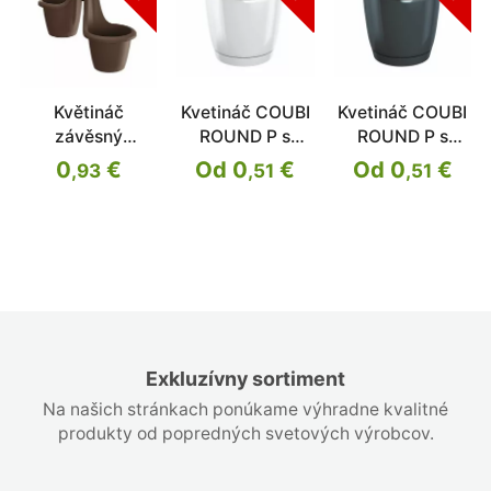
Květináč
Kvetináč COUBI
Kvetináč COUBI
závěsný
ROUND P s
ROUND P s
RESPANA
miskou
miskou
0
€
Od 0
€
Od 0
€
,93
,51
,51
TWINS hnědý
46,3 cm
Exkluzívny sortiment
Na našich stránkach ponúkame výhradne kvalitné
produkty od popredných svetových výrobcov.