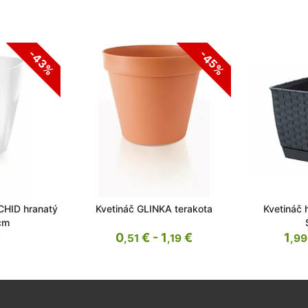
-43%
-45%
CHID hranatý
Kvetináč GLINKA terakota
Kvetináč
2cm
€
0
€ - 1
€
1
,51
,19
,99