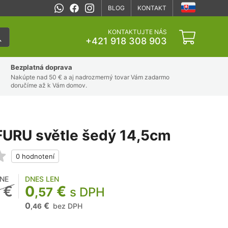
BLOG
KONTAKT
KONTAKTUJTE NÁS
+421 918 308 903
Bezplatná doprava
Nakúpte nad 50 € a aj nadrozmerný tovar Vám zadarmo
doručíme až k Vám domov.
FURU světle šedý 14,5cm
NE
DNES LEN
€
0
€
,57
s DPH
0
€
bez DPH
,46