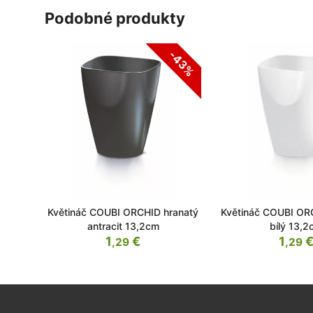
podobné produkty
-43%
Květináč COUBI ORCHID hranatý
Květináč COUBI OR
antracit 13,2cm
bílý 13,
1
€
1
,29
,29