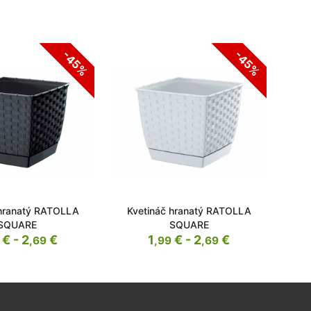
-45%
-45%
 hranatý RATOLLA
Kvetináč hranatý RATOLLA
Kv
SQUARE
SQUARE
€ - 2
€
1
€ - 2
€
,69
,99
,69