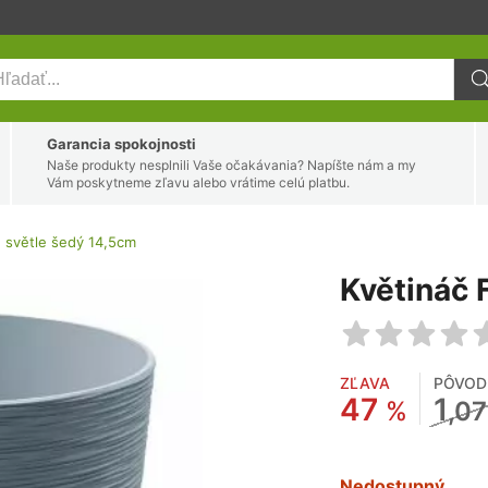
Garancia spokojnosti
Naše produkty nesplnili Vaše očakávania? Napíšte nám a my
Vám poskytneme zľavu alebo vrátime celú platbu.
 světle šedý 14,5cm
Květináč 
ZĽAVA
PÔVOD
47
1
%
,07
Nedostupný