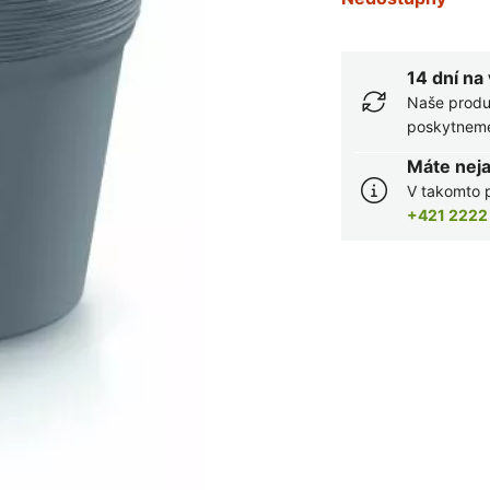
14 dní na
Naše produ
poskytneme 
Máte nej
V takomto p
+421 2222