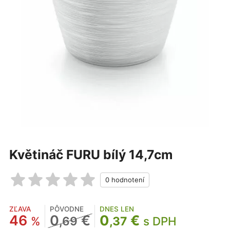
Květináč FURU bílý 14,7cm
ZĽAVA
PÔVODNE
DNES LEN
46
0
€
0
€
%
,69
,37
s DPH