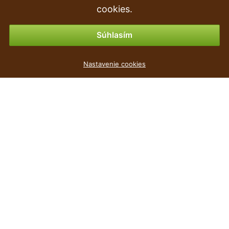
Vrátenie tovaru & vrátenie peňazí
cookies.
Možnosti platby
Súhlasím
Květináč FURU bílý 14,7cm
Nastavenie cookies
0
€
,37