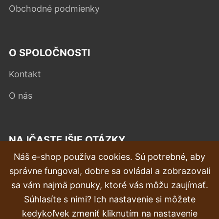
Obchodné podmienky
O SPOLOČNOSTI
Kontakt
O nás
NAJČASTEJŠIE OTÁZKY
Náš e-shop používa cookies. Sú potrebné, aby
Reklamácia
správne fungoval, dobre sa ovládal a zobrazovali
Doprava a doručenie
sa vám najmä ponuky, ktoré vás môžu zaujímať.
Súhlasíte s nimi? Ich nastavenie si môžete
Objednávka
kedykoľvek zmeniť kliknutím na nastavenie