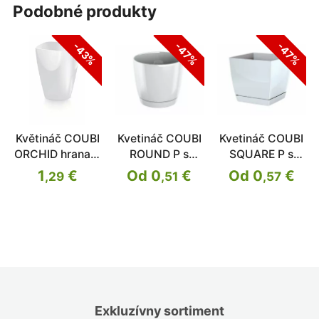
podobné produkty
-43%
-47%
-47%
Květináč COUBI
Kvetináč COUBI
Kvetináč COUBI
ORCHID hranatý
ROUND P s
SQUARE P s
bílý 13,2cm
miskou
miskou
1
€
Od 0
€
Od 0
€
,29
,51
,57
Exkluzívny sortiment