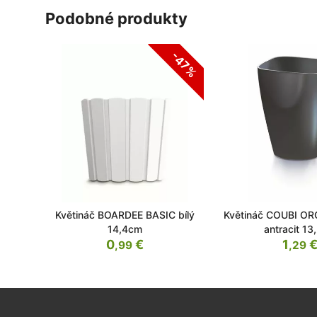
podobné produkty
-47%
Květináč BOARDEE BASIC bílý
Květináč COUBI OR
14,4cm
antracit 1
0
€
1
,99
,29