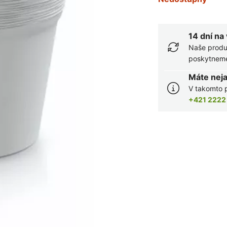
14 dní na
Naše produ
poskytneme 
Máte nej
V takomto p
+421 2222