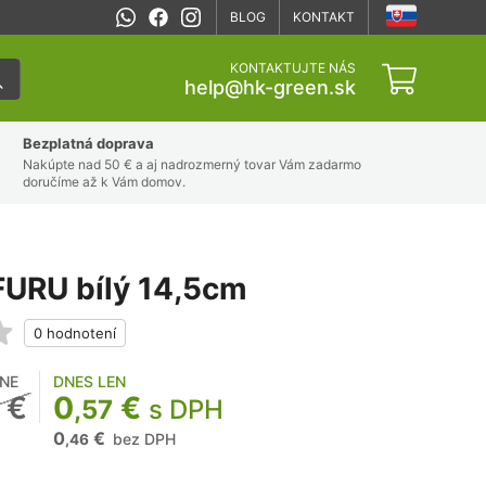
BLOG
KONTAKT
KONTAKTUJTE NÁS
help@hk-green.sk
Bezplatná doprava
Nakúpte nad 50 € a aj nadrozmerný tovar Vám zadarmo
doručíme až k Vám domov.
FURU bílý 14,5cm
NE
DNES LEN
€
0
€
,57
s DPH
0
€
bez DPH
,46