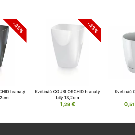
-43%
-43%
CHID hranatý
Květináč COUBI ORCHID hranatý
Kvetináč
3,2cm
bílý 13,2cm
€
1
€
0
,29
,51