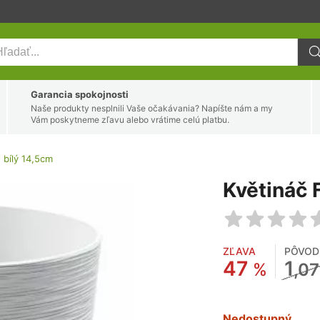
Garancia spokojnosti
Naše produkty nesplnili Vaše očakávania? Napíšte nám a my
Vám poskytneme zľavu alebo vrátime celú platbu.
 bílý 14,5cm
Květináč 
ZĽAVA
PÔVOD
47
1
%
,07
Nedostupný