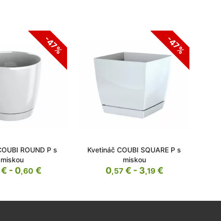
-47%
-47%
 COUBI ROUND P s
Kvetináč COUBI SQUARE P s
Kve
miskou
miskou
€ - 0
€
0
€ - 3
€
,60
,57
,19