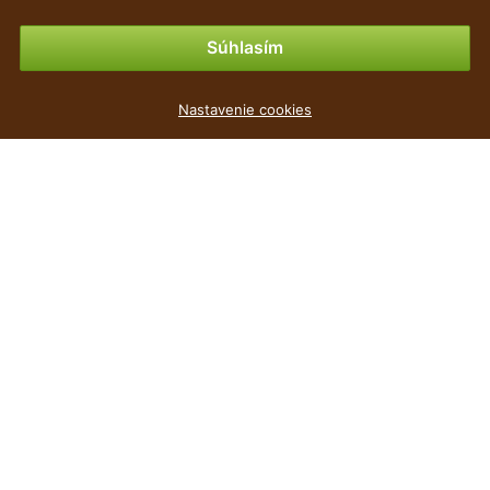
Možnosti platby
Súhlasím
Nastavenie cookies
najlacnejšie
Cena
Farba listu
Farba kvetu