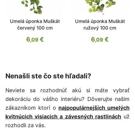
Umelá úponka Muškát
Umelá úponka Muškát
červený 100 cm
ružový 100 cm
6
€
6
€
,09
,09
Nenašli ste čo ste hľadali?
Neviete sa rozhodnúť akú si máte vybrať
dekoráciu do vášho interiéru? Dôverujte našim
zákazníkom ktorí o
najpopulárnejších umelých
kvitnúcich visiacich a závesných rastlinách
už
rozhodli za vás.