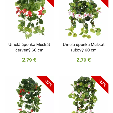
Umelá úponka Muškát
Umelá úponka Muškát
červený 60 cm
ružový 60 cm
2
€
2
€
,79
,79
-47%
-47%