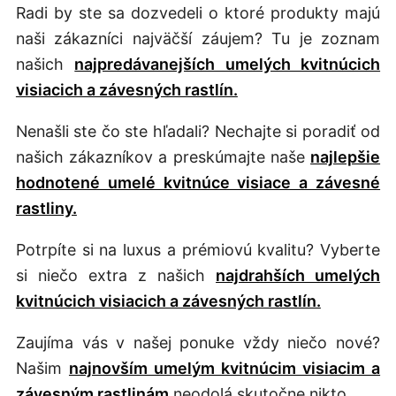
Radi by ste sa dozvedeli o ktoré produkty majú
naši zákazníci najväčší záujem? Tu je zoznam
našich
najpredávanejších umelých kvitnúcich
visiacich a závesných rastlín.
Nenašli ste čo ste hľadali? Nechajte si poradiť od
našich zákazníkov a preskúmajte naše
najlepšie
hodnotené umelé kvitnúce visiace a závesné
rastliny.
Potrpíte si na luxus a prémiovú kvalitu? Vyberte
si niečo extra z našich
najdrahších umelých
kvitnúcich visiacich a závesných rastlín.
Zaujíma vás v našej ponuke vždy niečo nové?
Našim
najnovším umelým kvitnúcim visiacim a
závesným rastlinám
neodolá skutočne nikto.