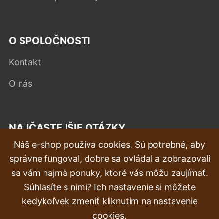
O SPOLOČNOSTI
Kontakt
O nás
NAJČASTEJŠIE OTÁZKY
Náš e-shop používa cookies. Sú potrebné, aby
Reklamácia
správne fungoval, dobre sa ovládal a zobrazovali
Doprava a doručenie
sa vám najmä ponuky, ktoré vás môžu zaujímať.
Súhlasíte s nimi? Ich nastavenie si môžete
Objednávka
kedykoľvek zmeniť kliknutím na nastavenie
Vrátenie tovaru & vrátenie peňazí
cookies.