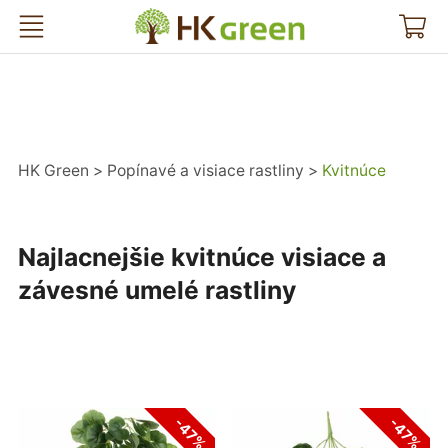
HK Green
HK Green
Popínavé a visiace rastliny
Kvitnúce
Najlacnejšie kvitnúce visiace a
závesné umelé rastliny
-47%
-47%