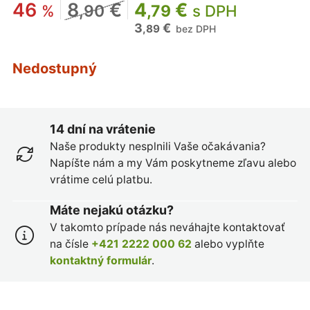
46
8
€
4
€
%
,90
,79
s DPH
3
€
,89
bez DPH
Nedostupný
14 dní na vrátenie
Naše produkty nesplnili Vaše očakávania?
Napíšte nám a my Vám poskytneme zľavu alebo
vrátime celú platbu.
Máte nejakú otázku?
V takomto prípade nás neváhajte kontaktovať
na čísle
+421 2222 000 62
alebo vyplňte
kontaktný formulár
.