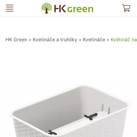
HK Green
HK Green
Kvetináče a truhlíky
Kvetináče
Květináč n