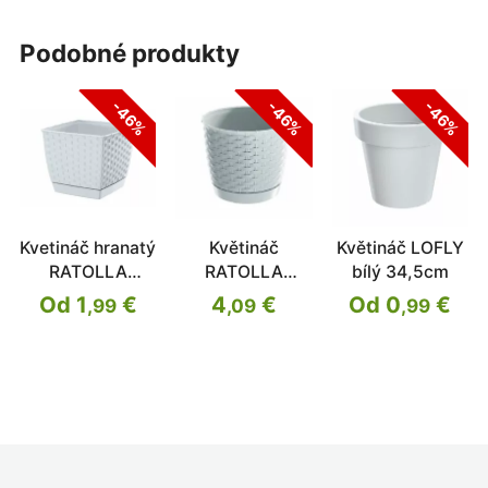
podobné produkty
-46%
-46%
-46%
Kvetináč hranatý
Květináč
Květináč LOFLY
RATOLLA
RATOLLA
bílý 34,5cm
SQUARE
ROUND bílý
Od 1
€
4
€
Od 0
€
,99
,09
,99
30cm