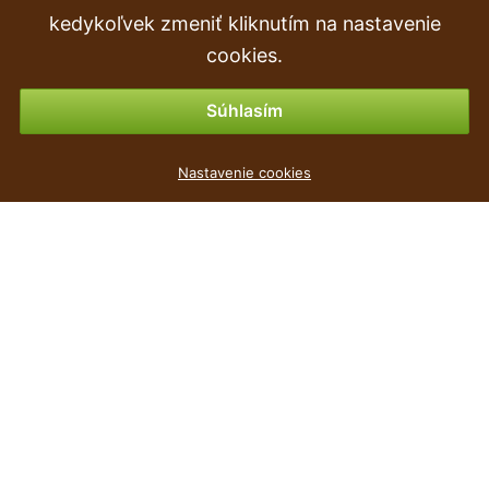
Objednávka
kedykoľvek zmeniť kliknutím na nastavenie
Vrátenie tovaru & vrátenie peňazí
cookies.
Možnosti platby
Súhlasím
Květináč na zábradlí RATOLLA bílý 40 cm
Nastavenie cookies
4
€
,79