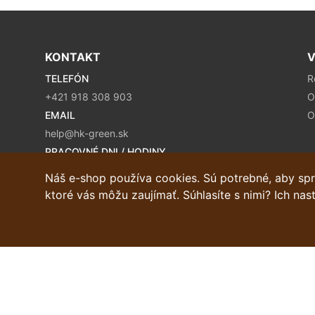
KONTAKT
V
TELEFÓN
R
+421 918 308 903
O
EMAIL
O
help@hk-green.sk
PRACOVNÉ DNI / HODINY
Pondelok - Piatok / 9:00 – 16:00
Náš e-shop používa cookies. Sú potrebné, aby spr
ktoré vás môžu zaujímať. Súhlasíte s nimi? Ich na