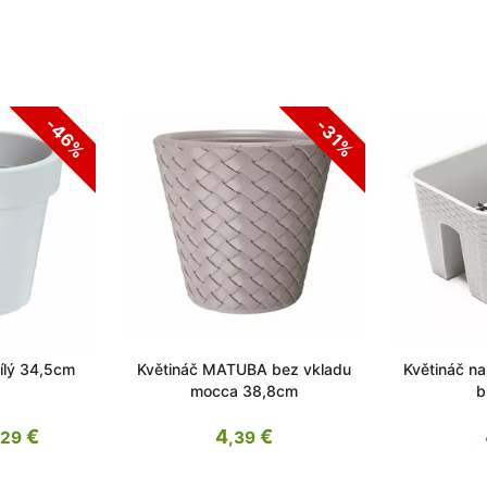
-46%
-31%
ílý 34,5cm
Květináč MATUBA bez vkladu
Květináč n
mocca 38,8cm
b
€
4
€
,29
,39