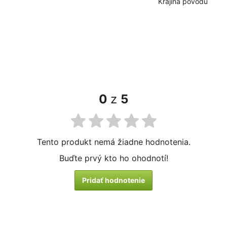
Krajina pôvodu
0
z
5
Tento produkt nemá žiadne hodnotenia.
Buďte prvý kto ho ohodnotí!
Pridať hodnotenie