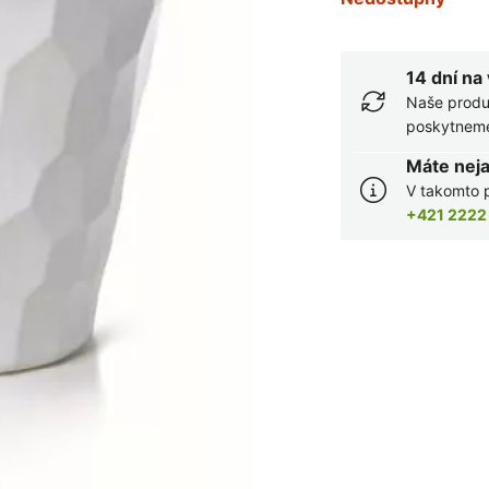
14 dní na
Naše produ
poskytneme 
Máte nej
V takomto p
+421 2222