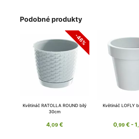
podobné produkty
-46%
Květináč RATOLLA ROUND bílý
Květináč LOFLY b
30cm
4
€
0
€ - 1
,09
,99