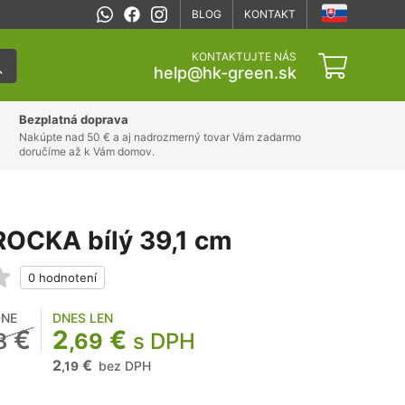
BLOG
KONTAKT
KONTAKTUJTE NÁS
help@hk-green.sk
Bezplatná doprava
Nakúpte nad 50 € a aj nadrozmerný tovar Vám zadarmo
doručíme až k Vám domov.
ROCKA bílý 39,1 cm
NE
DNES LEN
€
2
€
8
,69
s DPH
2
€
bez DPH
,19