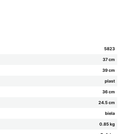
5823
37 cm
39 cm
plast
36 cm
24.5 cm
biela
0.85 kg