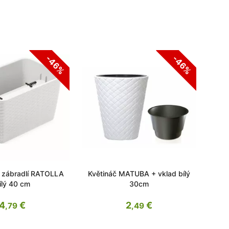
-46%
-46%
a zábradlí RATOLLA
Květináč MATUBA + vklad bílý
Květi
ílý 40 cm
30cm
4
€
2
€
,79
,49