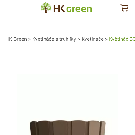
HK Green
HK Green
Kvetináče a truhlíky
Kvetináče
Květináč B