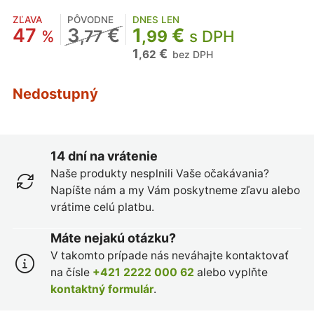
ZĽAVA
PÔVODNE
DNES LEN
47
3
€
1
€
%
,77
,99
s DPH
1
€
,62
bez DPH
Nedostupný
14 dní na vrátenie
Naše produkty nesplnili Vaše očakávania?
Napíšte nám a my Vám poskytneme zľavu alebo
vrátime celú platbu.
Máte nejakú otázku?
V takomto prípade nás neváhajte kontaktovať
na čísle
+421 2222 000 62
alebo vyplňte
kontaktný formulár
.