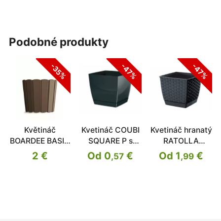
podobné produkty
-47%
-47%
-35%
Květináč
Kvetináč COUBI
Kvetináč hranatý
BOARDEE BASIC
SQUARE P s
RATOLLA
hnědý 19,9cm
miskou
SQUARE
2 €
Od 0
€
Od 1
€
,57
,99