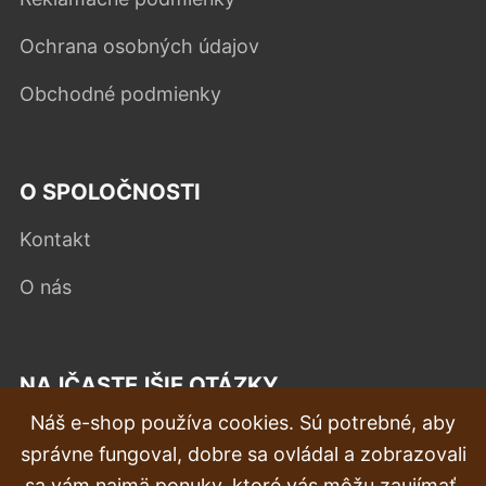
Ochrana osobných údajov
Obchodné podmienky
O SPOLOČNOSTI
Kontakt
O nás
NAJČASTEJŠIE OTÁZKY
Náš e-shop používa cookies. Sú potrebné, aby
Reklamácia
správne fungoval, dobre sa ovládal a zobrazovali
Doprava a doručenie
sa vám najmä ponuky, ktoré vás môžu zaujímať.