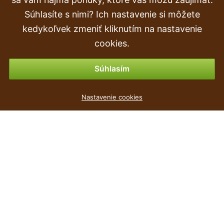
Súhlasíte s nimi? Ich nastavenie si môžete
Objednávka
kedykoľvek zmeniť kliknutím na nastavenie
Vrátenie tovaru & vrátenie peňazí
cookies.
Možnosti platby
Súhlasím
Květináč BOARDEE BASIC hnědý 23,9cm
Nastavenie cookies
1
€
,99