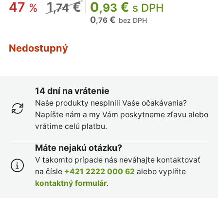
47
1
€
0
€
%
,74
,93
s DPH
0
€
,76
bez DPH
Nedostupný
14 dní na vrátenie
Naše produkty nesplnili Vaše očakávania?
Napíšte nám a my Vám poskytneme zľavu alebo
vrátime celú platbu.
Máte nejakú otázku?
V takomto prípade nás neváhajte kontaktovať
na čísle
+421 2222 000 62
alebo vyplňte
kontaktný formulár
.