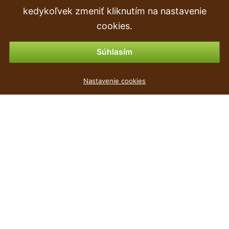
Objednávka
kedykoľvek zmeniť kliknutím na nastavenie
Vrátenie tovaru & vrátenie peňazí
cookies.
Možnosti platby
Súhlasím
Truhlík s miskou RATOLLA CASE antracit 48,9cm
Nastavenie cookies
0
€
,93