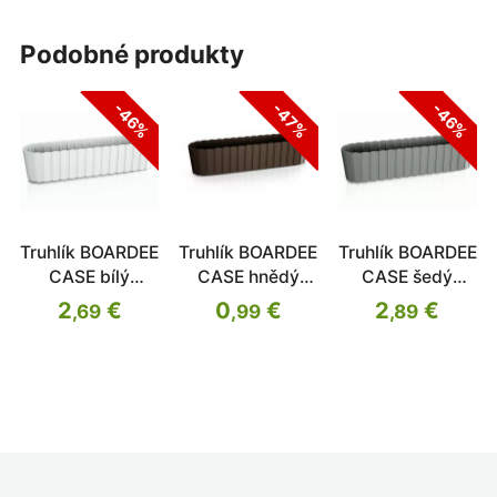
podobné produkty
-46%
-47%
-46%
Truhlík BOARDEE
Truhlík BOARDEE
Truhlík BOARDEE
CASE bílý
CASE hnědý
CASE šedý
58,7cm
58,7cm
kámen 58,7cm
2
€
0
€
2
€
,69
,99
,89