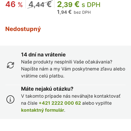
46
4
€
2
€
%
,44
,39
s DPH
1
€
,94
bez DPH
Nedostupný
14 dní na vrátenie
Naše produkty nesplnili Vaše očakávania?
Napíšte nám a my Vám poskytneme zľavu alebo
vrátime celú platbu.
Máte nejakú otázku?
V takomto prípade nás neváhajte kontaktovať
na čísle
+421 2222 000 62
alebo vyplňte
kontaktný formulár
.