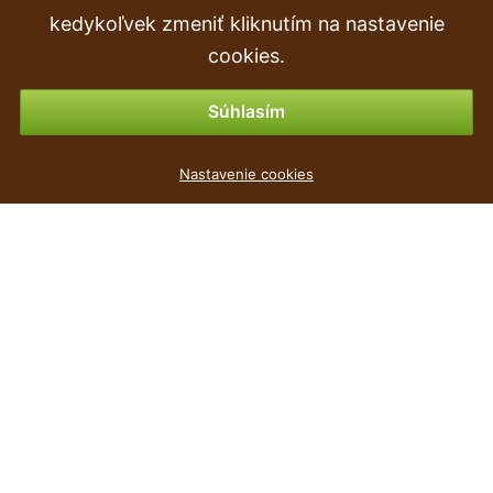
Objednávka
kedykoľvek zmeniť kliknutím na nastavenie
Vrátenie tovaru & vrátenie peňazí
cookies.
Možnosti platby
Súhlasím
Truhlík na zábradlí CROWN antracit 39,3cm
Nastavenie cookies
2
€
,39