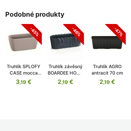
podobné produkty
-45%
-46%
-47%
Truhlík SPLOFY
Truhlík závěsný
Truhlík AGRO
CASE mocca
BOARDEE HOOK
antracit 70 cm
39,7cm
antracit 38,3cm
3
€
2
€
2
€
,19
,19
,19