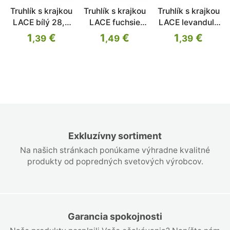
Truhlík s krajkou
Truhlík s krajkou
Truhlík s krajkou
LACE bílý 28,5
LACE fuchsie
LACE levandule
cm
28,5 cm
28,5 cm
1
€
1
€
1
€
,39
,49
,39
Exkluzívny sortiment
Na našich stránkach ponúkame výhradne kvalitné
produkty od popredných svetových výrobcov.
Garancia spokojnosti