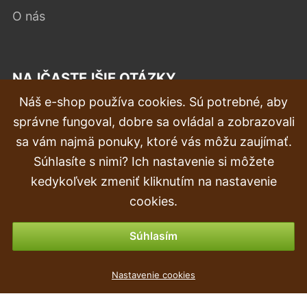
O nás
NAJČASTEJŠIE OTÁZKY
Náš e-shop používa cookies. Sú potrebné, aby
Reklamácia
správne fungoval, dobre sa ovládal a zobrazovali
Doprava a doručenie
sa vám najmä ponuky, ktoré vás môžu zaujímať.
Súhlasíte s nimi? Ich nastavenie si môžete
Objednávka
kedykoľvek zmeniť kliknutím na nastavenie
Vrátenie tovaru & vrátenie peňazí
cookies.
Možnosti platby
Súhlasím
Truhlík COUBI CASE P s miskou káva s mlékem 24cm
Nastavenie cookies
1
€
,59