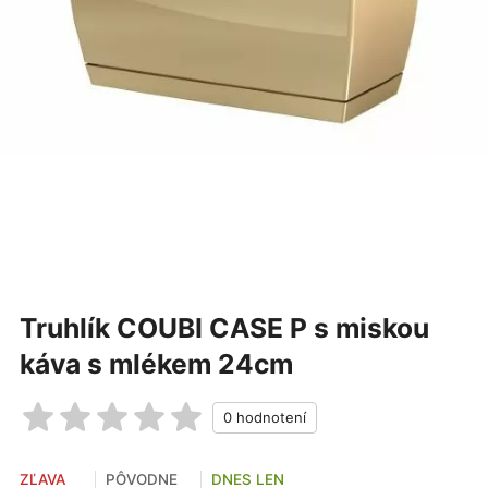
Truhlík COUBI CASE P s miskou
káva s mlékem 24cm
ZĽAVA
PÔVODNE
DNES LEN