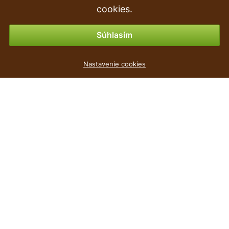
Vrátenie tovaru & vrátenie peňazí
cookies.
Možnosti platby
Súhlasím
Truhlík AGRO hnědý 50cm
Nastavenie cookies
1
€
,59