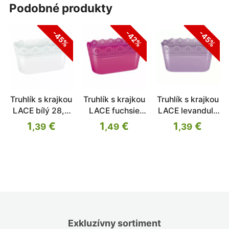
podobné produkty
-45%
-42%
-45%
Truhlík s krajkou
Truhlík s krajkou
Truhlík s krajkou
LACE bílý 28,5
LACE fuchsie
LACE levandule
cm
28,5 cm
28,5 cm
1
€
1
€
1
€
,39
,49
,39
Exkluzívny sortiment