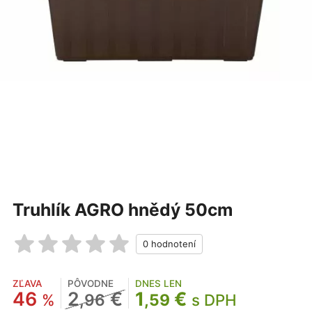
Truhlík AGRO hnědý 50cm
ZĽAVA
PÔVODNE
DNES LEN
46
2
€
1
€
%
,96
,59
s DPH