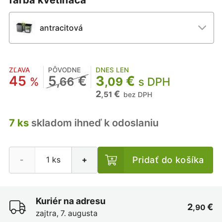
antracitová
ZĽAVA
PÔVODNE
DNES LEN
45
5
€
3
€
%
,66
,09
s DPH
2
€
,51
bez DPH
7 ks
skladom ihneď k odoslaniu
Pridať do košíka
-
+
Kuriér na adresu
2
€
,90
zajtra, 7. augusta