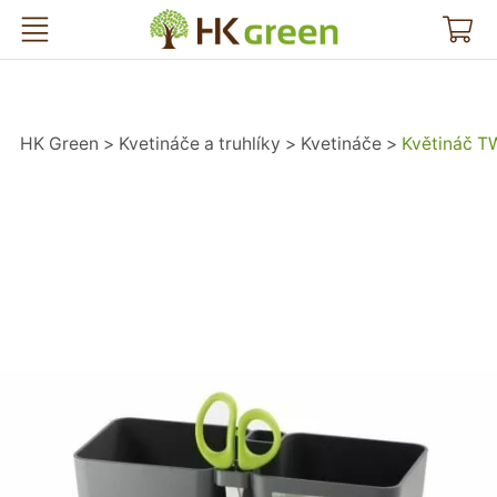
HK Green
HK Green
Kvetináče a truhlíky
Kvetináče
Květináč T