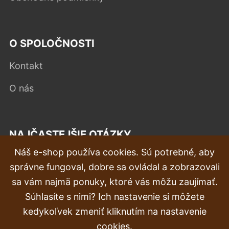
O SPOLOČNOSTI
Kontakt
O nás
NAJČASTEJŠIE OTÁZKY
Náš e-shop používa cookies. Sú potrebné, aby
Reklamácia
správne fungoval, dobre sa ovládal a zobrazovali
Doprava a doručenie
sa vám najmä ponuky, ktoré vás môžu zaujímať.
Súhlasíte s nimi? Ich nastavenie si môžete
Objednávka
kedykoľvek zmeniť kliknutím na nastavenie
Vrátenie tovaru & vrátenie peňazí
cookies.