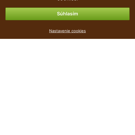
Možnosti platby
Súhlasím
Květináč TWINS CUBE grafit 24,4cm
Nastavenie cookies
3
€
,09