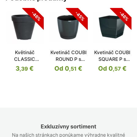
-46%
-45%
-46%
Květináč
Kvetináč COUBI
Kvetináč COUBI
CLASSIC
ROUND P s
SQUARE P s
antracit 30cm
miskou
miskou
3
€
Od 0
€
Od 0
€
,39
,51
,57
Exkluzívny sortiment
Na našich stránkach ponúkame výhradne kvalitné