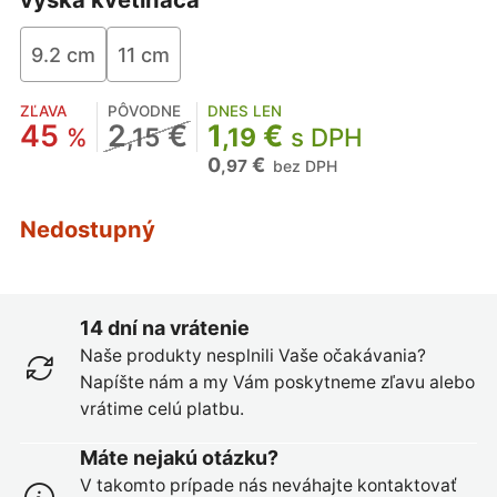
9.2 cm
11 cm
ZĽAVA
PÔVODNE
DNES LEN
45
2
€
1
€
%
,15
,19
s DPH
0
€
,97
bez DPH
Nedostupný
14 dní na vrátenie
Naše produkty nesplnili Vaše očakávania?
Napíšte nám a my Vám poskytneme zľavu alebo
vrátime celú platbu.
Máte nejakú otázku?
V takomto prípade nás neváhajte kontaktovať