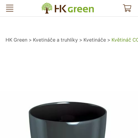
HK Green
HK Green
Kvetináče a truhlíky
Kvetináče
Květináč C