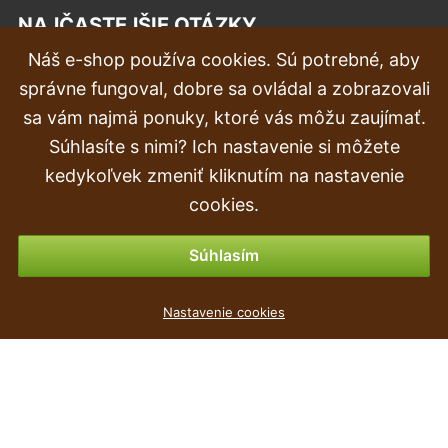
NAJČASTEJŠIE OTÁZKY
Náš e-shop používa cookies. Sú potrebné, aby
Reklamácia
správne fungoval, dobre sa ovládal a zobrazovali
Doprava a doručenie
sa vám najmä ponuky, ktoré vás môžu zaujímať.
Súhlasíte s nimi? Ich nastavenie si môžete
Objednávka
kedykoľvek zmeniť kliknutím na nastavenie
Vrátenie tovaru & vrátenie peňazí
cookies.
Možnosti platby
Súhlasím
Květináč COUBI ROUND P s miskou grafit 28cm
Nastavenie cookies
1
€
,19