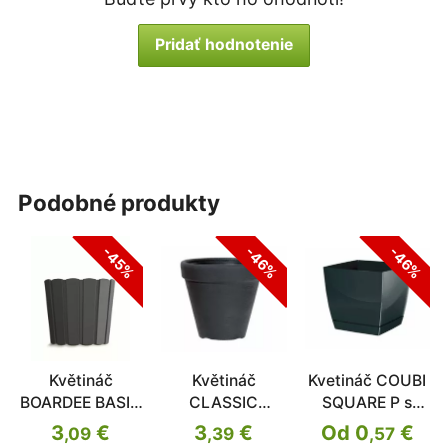
Pridať hodnotenie
podobné produkty
-45%
-46%
-46%
Květináč
Květináč
Kvetináč COUBI
BOARDEE BASIC
CLASSIC
SQUARE P s
antracit 28,5cm
antracit 30cm
miskou
3
€
3
€
Od 0
€
,09
,39
,57