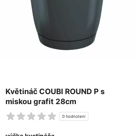
Květináč COUBI ROUND P s
miskou grafit 28cm
výška kvetináča