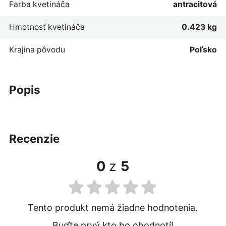
Farba kvetináča
antracitová
Hmotnosť kvetináča
0.423 kg
Krajina pôvodu
Poľsko
popis
recenzie
0
z
5
Tento produkt nemá žiadne hodnotenia.
Buďte prvý kto ho ohodnotí!