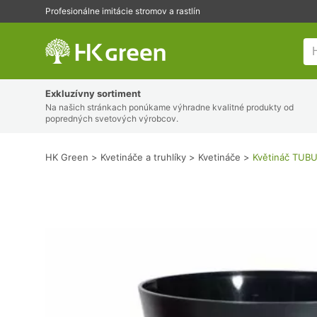
Profesionálne imitácie stromov a rastlín
HK Green
Exkluzívny sortiment
Na našich stránkach ponúkame výhradne kvalitné produkty od
popredných svetových výrobcov.
HK Green
Kvetináče a truhlíky
Kvetináče
Květináč TUBU