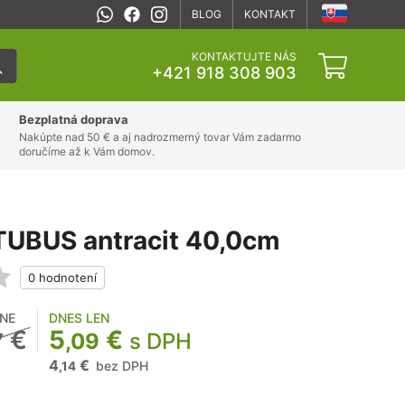
BLOG
KONTAKT
KONTAKTUJTE NÁS
+421 918 308 903
Bezplatná doprava
Nakúpte nad 50 € a aj nadrozmerný tovar Vám zadarmo
doručíme až k Vám domov.
TUBUS antracit 40,0cm
NE
DNES LEN
€
5
€
7
,09
s DPH
4
€
bez DPH
,14