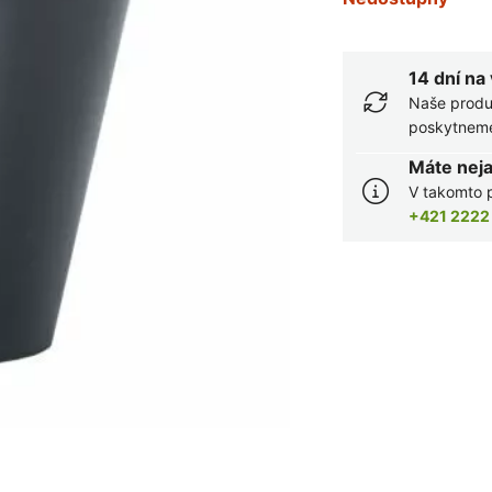
14 dní na
Naše produ
poskytneme 
Máte nej
V takomto p
+421 2222