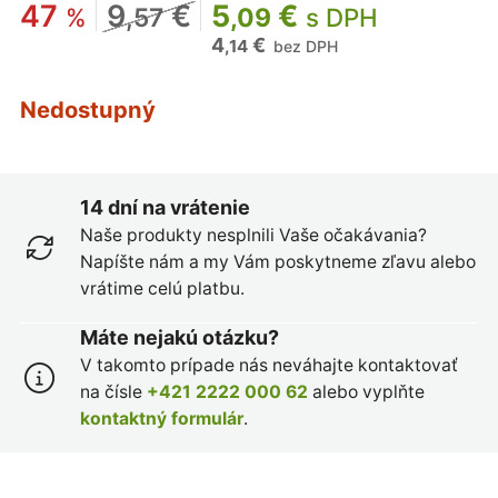
47
9
€
5
€
%
,57
,09
s DPH
4
€
,14
bez DPH
Nedostupný
14 dní na vrátenie
Naše produkty nesplnili Vaše očakávania?
Napíšte nám a my Vám poskytneme zľavu alebo
vrátime celú platbu.
Máte nejakú otázku?
V takomto prípade nás neváhajte kontaktovať
na čísle
+421 2222 000 62
alebo vyplňte
kontaktný formulár
.