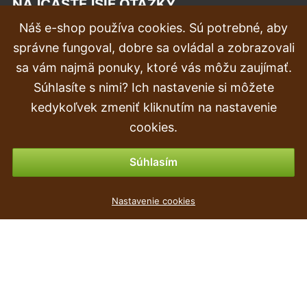
NAJČASTEJŠIE OTÁZKY
Náš e-shop používa cookies. Sú potrebné, aby
Reklamácia
správne fungoval, dobre sa ovládal a zobrazovali
Doprava a doručenie
sa vám najmä ponuky, ktoré vás môžu zaujímať.
Súhlasíte s nimi? Ich nastavenie si môžete
Objednávka
kedykoľvek zmeniť kliknutím na nastavenie
Vrátenie tovaru & vrátenie peňazí
cookies.
Možnosti platby
Súhlasím
Květináč TERRA hranatý antracit 45cm
Nastavenie cookies
5
€
,09