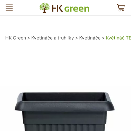
HK Green
HK Green
Kvetináče a truhlíky
Kvetináče
Květináč T