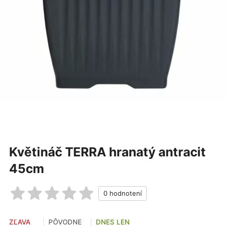
Květináč TERRA hranatý antracit
45cm
ZĽAVA
PÔVODNE
DNES LEN