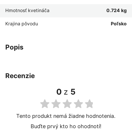
Hmotnosť kvetináča
0.724 kg
Krajina pôvodu
Poľsko
popis
recenzie
0
z
5
Tento produkt nemá žiadne hodnotenia.
Buďte prvý kto ho ohodnotí!