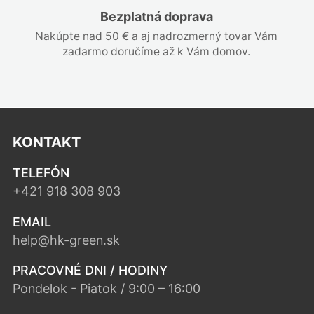
Bezplatná doprava
Nakúpte nad 50 € a aj nadrozmerný tovar Vám
zadarmo doručíme až k Vám domov.
KONTAKT
TELEFÓN
+421 918 308 903
EMAIL
help@hk-green.sk
PRACOVNÉ DNI / HODINY
Pondelok - Piatok / 9:00 – 16:00