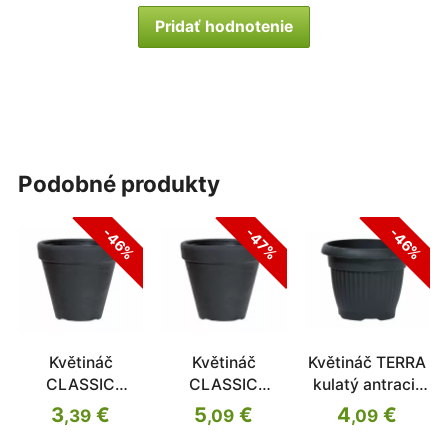
Pridať hodnotenie
podobné produkty
-46%
-47%
-46%
Květináč
Květináč
Květináč TERRA
CLASSIC
CLASSIC
kulatý antracit
antracit 30cm
antracit 40cm
40cm
3
€
5
€
4
€
,39
,09
,09