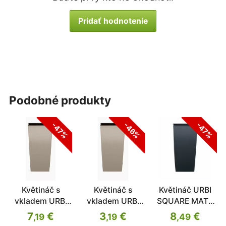
Pridať hodnotenie
podobné produkty
-47%
-46%
-47%
Květináč s
Květináč s
Květináč URBI
vkladem URBI
vkladem URBI
SQUARE MATT
SQUARE MATT
SQUARE MATT
antracit 26,5cm
7
€
3
€
8
€
,19
,19
,49
mocca 24cm
mocca 22cm