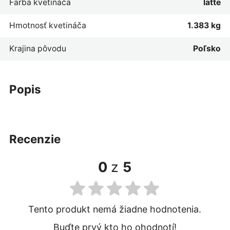
Farba kvetináča
latte
Hmotnosť kvetináča
1.383 kg
Krajina pôvodu
Poľsko
popis
recenzie
0
z
5
Tento produkt nemá žiadne hodnotenia.
Buďte prvý kto ho ohodnotí!