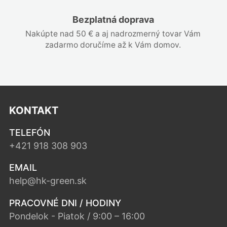
Bezplatná doprava
Nakúpte nad 50 € a aj nadrozmerný tovar Vám
zadarmo doručíme až k Vám domov.
KONTAKT
TELEFÓN
+421 918 308 903
EMAIL
help@hk-green.sk
PRACOVNÉ DNI / HODINY
Pondelok - Piatok / 9:00 – 16:00