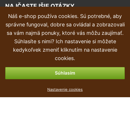
NAJČASTEJŠIE OTÁZKY
Náš e-shop používa cookies. Sú potrebné, aby
Reklamácia
správne fungoval, dobre sa ovládal a zobrazovali
Doprava a doručenie
sa vám najmä ponuky, ktoré vás môžu zaujímať.
Súhlasíte s nimi? Ich nastavenie si môžete
Objednávka
kedykoľvek zmeniť kliknutím na nastavenie
Vrátenie tovaru & vrátenie peňazí
cookies.
Možnosti platby
Súhlasím
Květináč RATO SQUARE + vklad mocca 24cm
Nastavenie cookies
8
€
,49