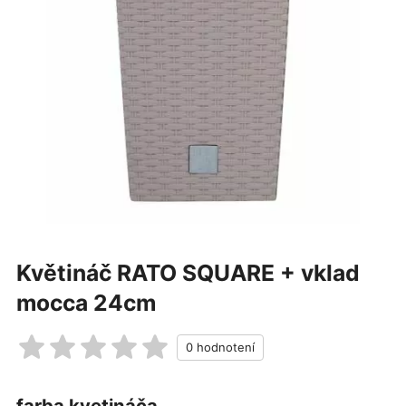
Květináč RATO SQUARE + vklad
mocca 24cm
farba kvetináča