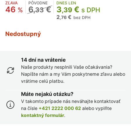
ZĽAVA
PÔVODNE
DNES LEN
46
6
€
3
€
%
,33
,39
s DPH
2
€
,76
bez DPH
Nedostupný
14 dní na vrátenie
Naše produkty nesplnili Vaše očakávania?
Napíšte nám a my Vám poskytneme zľavu alebo
vrátime celú platbu.
Máte nejakú otázku?
V takomto prípade nás neváhajte kontaktovať
na čísle
+421 2222 000 62
alebo vyplňte
kontaktný formulár
.