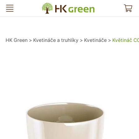
HK Green
HK Green
Kvetináče a truhlíky
Kvetináče
Květináč C