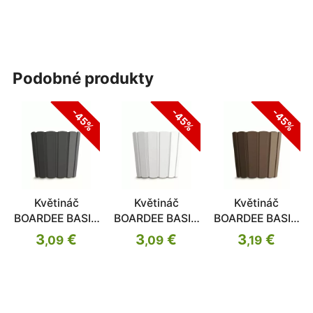
podobné produkty
-45%
-45%
-45%
Květináč
Květináč
Květináč
BOARDEE BASIC
BOARDEE BASIC
BOARDEE BASIC
antracit 28,5cm
bílý 28,5cm
hnědý 28,5cm
3
€
3
€
3
€
,09
,09
,19