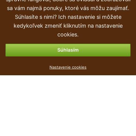
Doprava a doručenie
sa vám najmä ponuky, ktoré vás môžu zaujímať.
Súhlasíte s nimi? Ich nastavenie si môžete
Objednávka
kedykoľvek zmeniť kliknutím na nastavenie
Vrátenie tovaru & vrátenie peňazí
cookies.
Možnosti platby
Súhlasím
Květináč COUBI ROUND P s miskou krémový 28cm
Nastavenie cookies
3
€
,39